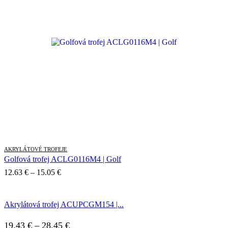
through
15.05 €
AKRYLÁTOVÉ TROFEJE
Golfová trofej ACLG0116M4 | Golf
Price
12.63
€
–
15.05
€
range:
12.63 €
Akrylátová trofej ACUPCGM154 |...
through
15.05 €
Price
19.43
€
–
28.45
€