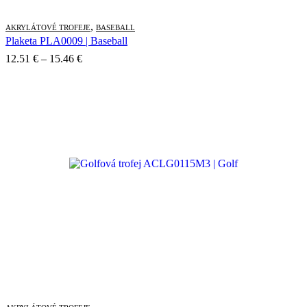
,
AKRYLÁTOVÉ TROFEJE
BASEBALL
Plaketa PLA0009 | Baseball
Price
12.51
€
–
15.46
€
range:
12.51 €
through
15.46 €