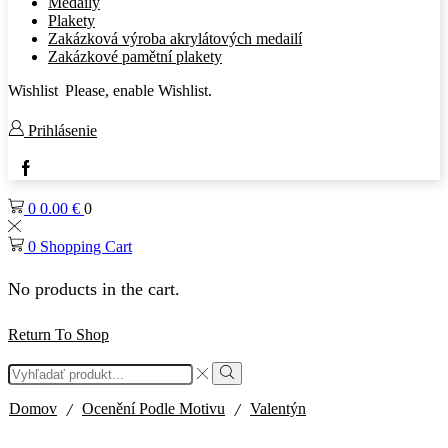
Medaily
Plakety
Zakázková výroba akrylátových medailí
Zakázkové pamětní plakety
Wishlist
Please, enable Wishlist.
Prihlásenie
Facebook
0
0.00
€
0
0
Shopping Cart
No products in the cart.
Return To Shop
Search
input
Search
/
/
Domov
Ocenění Podle Motivu
Valentýn