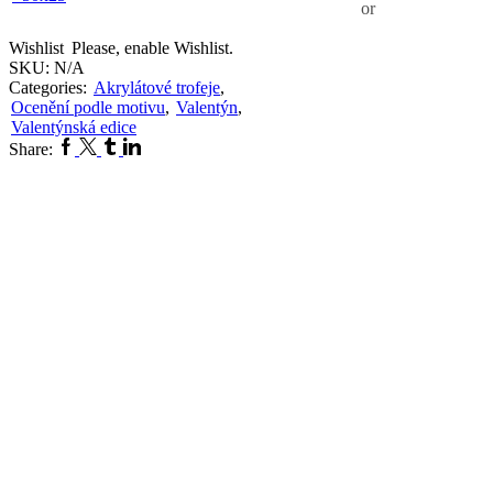
or
Wishlist
Please, enable Wishlist.
SKU:
N/A
Categories:
Akrylátové trofeje
,
Ocenění podle motivu
,
Valentýn
,
Valentýnská edice
Facebook
Twitter
Tumblr
Linkedin
Share: