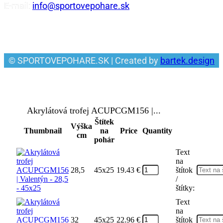
E-mail:
info@sportovepohare.sk
Facebook
© SPORTOVEPOHARE.SK | Created by
bartek.design
Akrylátová trofej ACUPCGM156 |...
Štítek
Výška
Thumbnail
na
Price
Quantity
cm
pohár
Text
na
28,5
45x25
19.43
€
štítok
/
štítky:
Text
na
32
45x25
22.96
€
štítok