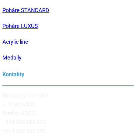
Poháre STANDARD
Poháre LUXUS
Acrylic line
Medaily
Kontakty
Discovery ZUZANA
ul.1.Mája 153
Prašice 95622
+421 903 119 109
+421 903 550 518