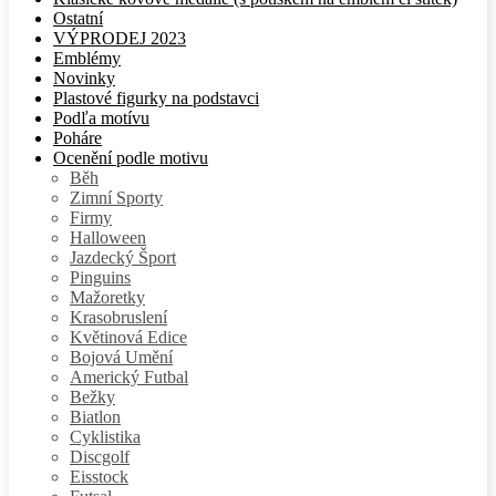
Ostatní
VÝPRODEJ 2023
Emblémy
Novinky
Plastové figurky na podstavci
Podľa motívu
Poháre
Ocenění podle motivu
Běh
Zimní Sporty
Firmy
Halloween
Jazdecký Šport
Pinguins
Mažoretky
Krasobruslení
Květinová Edice
Bojová Umění
Americký Futbal
Bežky
Biatlon
Cyklistika
Discgolf
Eisstock