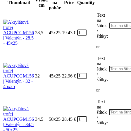
Thumbnail
na
Price
Quantity
cm
pohár
Text
na
štítok
/
28,5
45x25
19.43
€
štítky:
or
Text
na
štítok
/
32
45x25
22.96
€
štítky:
or
Text
na
štítok
/
34,5
50x25
28.45
€
štítky: