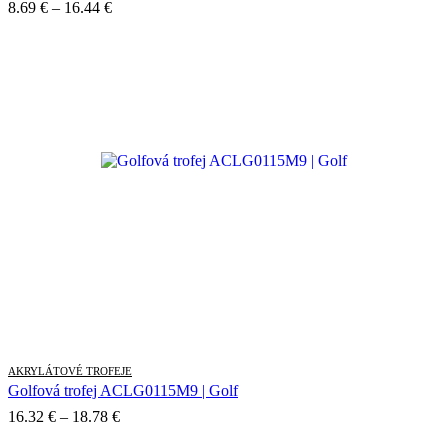
Price
8.69
€
–
16.44
€
range:
8.69 €
through
16.44 €
AKRYLÁTOVÉ TROFEJE
Golfová trofej ACLG0115M9 | Golf
Price
16.32
€
–
18.78
€
range: