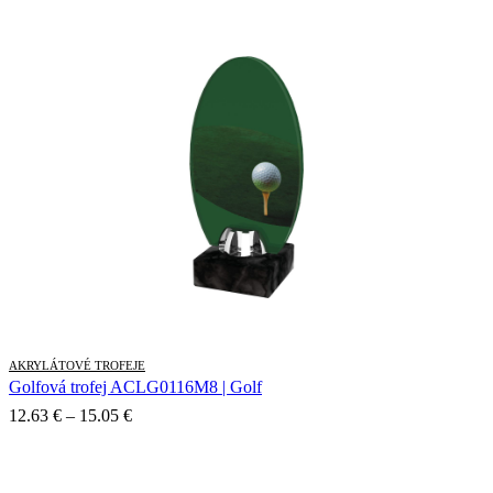
16.32 €
through
18.78 €
AKRYLÁTOVÉ TROFEJE
Golfová trofej ACLG0116M8 | Golf
Price
12.63
€
–
15.05
€
range:
12.63 €