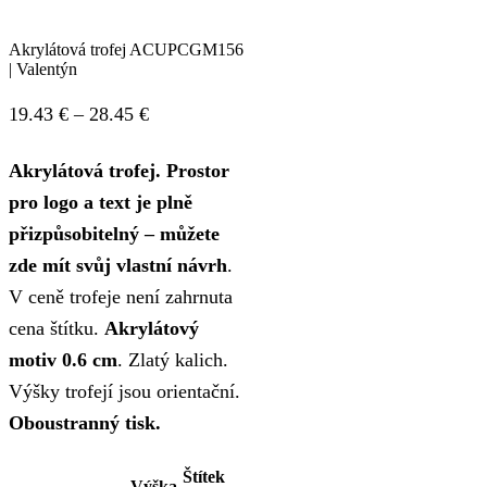
Akrylátová trofej ACUPCGM156
| Valentýn
Price
19.43
€
–
28.45
€
range:
Akrylátová trofej. Prostor
19.43 €
pro logo a text je plně
through
přizpůsobitelný – můžete
28.45 €
zde mít svůj vlastní návrh
.
V ceně trofeje není zahrnuta
cena štítku.
Akrylátový
motiv 0.6 cm
. Zlatý kalich.
Výšky trofejí jsou orientační.
Oboustranný tisk.
Štítek
Výška