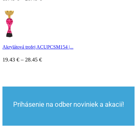
range:
19.43 €
through
28.45 €
Akrylátová trofej ACUPCSM154 |...
Price
19.43
€
–
28.45
€
range:
19.43 €
through
28.45 €
Prihásenie na odber noviniek a akacií!