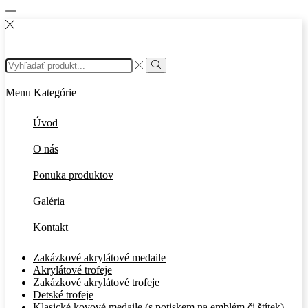
Search
input
Search
Menu
Kategórie
Úvod
O nás
Ponuka produktov
Galéria
Kontakt
Zakázkové akrylátové medaile
Akrylátové trofeje
Zakázkové akrylátové trofeje
Detské trofeje
Klasické kovové medaile (s potiskem na emblém či štítek)