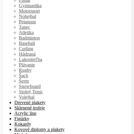
Futsal
Gymnastika
Motorsport
Nohejbal
Petanque
Tanec
Atletika
Badminton
Baseball
Curling
Hádzaná
Lukostreľba
Plávanie
Rugby
Šach
Šerm
Snowboard
Stolný Tenis
Volejbal
Drevené plakety
Sklenené trofeje
Acrylic line
Figúrky
Kokardy
Kovové diplomy a plakety