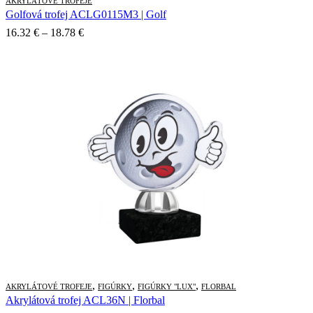
AKRYLÁTOVÉ TROFEJE
Golfová trofej ACLG0115M3 | Golf
Price
16.32
€
–
18.78
€
range:
16.32 €
through
18.78 €
,
,
,
AKRYLÁTOVÉ TROFEJE
FIGÚRKY
FIGÚRKY "LUX"
FLORBAL
Akrylátová trofej ACL36N | Florbal