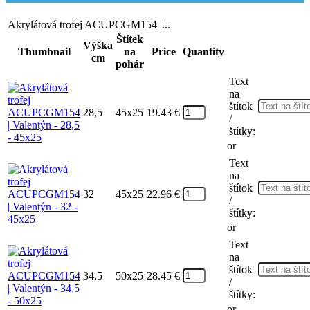
Akrylátová trofej ACUPCGM154 |...
Štítek
Výška
Thumbnail
na
Price
Quantity
cm
pohár
Text
na
štítok
28,5
45x25
19.43
€
/
štítky:
or
Text
na
štítok
32
45x25
22.96
€
/
štítky:
or
Text
na
štítok
34,5
50x25
28.45
€
/
štítky:
or