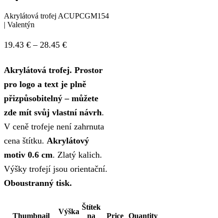
Akrylátová trofej ACUPCGM154
| Valentýn
Price
19.43
€
–
28.45
€
range:
Akrylátová trofej. Prostor
19.43 €
pro logo a text je plně
through
přizpůsobitelný – můžete
28.45 €
zde mít svůj vlastní návrh
.
V ceně trofeje není zahrnuta
cena štítku.
Akrylátový
motiv 0.6 cm
. Zlatý kalich.
Výšky trofejí jsou orientační.
Oboustranný tisk.
Štítek
Výška
Thumbnail
na
Price
Quantity