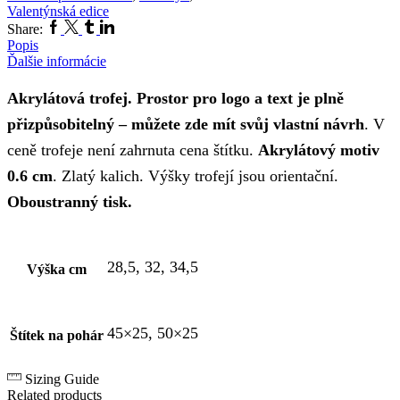
Valentýnská edice
Facebook
Twitter
Tumblr
Linkedin
Share:
Popis
Ďalšie informácie
Akrylátová trofej. Prostor pro logo a text je plně
přizpůsobitelný – můžete zde mít svůj vlastní návrh
. V
ceně trofeje není zahrnuta cena štítku.
Akrylátový motiv
0.6 cm
. Zlatý kalich. Výšky trofejí jsou orientační.
Oboustranný tisk.
28,5, 32, 34,5
Výška cm
45×25, 50×25
Štítek na pohár
Sizing Guide
Related products