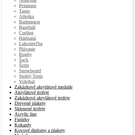
Nohejbal
Petanque
Tanec
Atletika
Badminton
Baseball
Curling
Hádzaná
Lukostreľba
Plávanie
Rugby
Šach
Šerm
Snowboard
Stolný Tenis
Volejbal
Zakázkové akrylátové medaile
Akrylátové trofeje
Zakázkové akrylátové trofeje
Drevené plakety
Sklenené trofeje
Acrylic line
Figúrky
Kokardy
Kovové diplomy a plakety