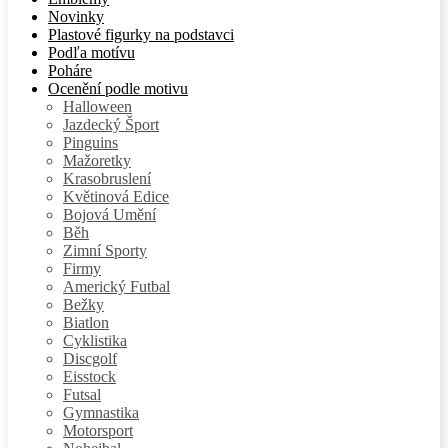
Novinky
Plastové figurky na podstavci
Podľa motívu
Poháre
Ocenění podle motivu
Halloween
Jazdecký Šport
Pinguins
Mažoretky
Krasobruslení
Květinová Edice
Bojová Umění
Běh
Zimní Sporty
Firmy
Americký Futbal
Bežky
Biatlon
Cyklistika
Discgolf
Eisstock
Futsal
Gymnastika
Motorsport