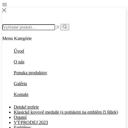
Search
input
Search
Menu
Kategórie
Úvod
O nás
Ponuka produktov
Galéria
Kontakt
Detské trofeje
Klasické kovové medaile (s potiskem na emblém či štítek)
Ostatní
VÝPRODEJ 2023
Emblémy