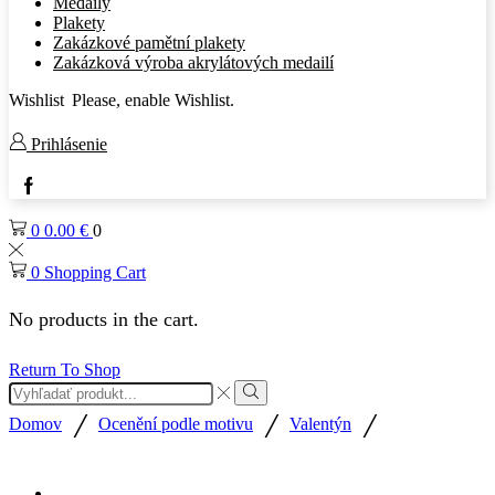
Medaily
Plakety
Zakázkové pamětní plakety
Zakázková výroba akrylátových medailí
Wishlist
Please, enable Wishlist.
Prihlásenie
Facebook
0
0.00
€
0
0
Shopping Cart
No products in the cart.
Return To Shop
Search
input
Search
/
/
/
Domov
Ocenění podle motivu
Valentýn