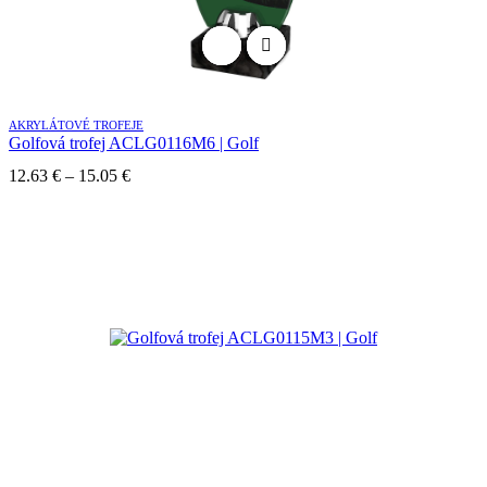
AKRYLÁTOVÉ TROFEJE
Golfová trofej ACLG0116M6 | Golf
Price
12.63
€
–
15.05
€
range:
12.63 €
through
15.05 €