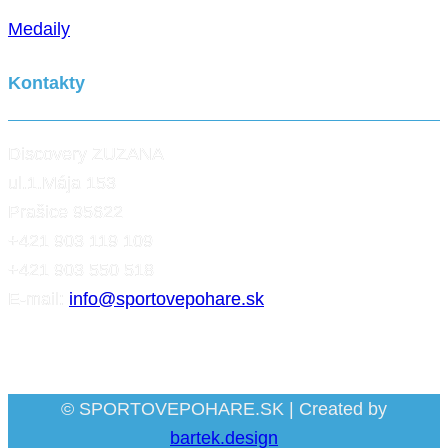
Medaily
Kontakty
Discovery ZUZANA
ul.1.Mája 153
Prašice 95622
+421 903 119 109
+421 903 550 518
E-mail:
info@sportovepohare.sk
Facebook
© SPORTOVEPOHARE.SK | Created by
bartek.design