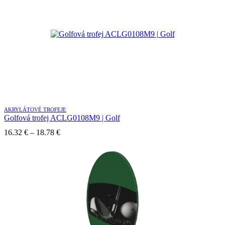
AKRYLÁTOVÉ TROFEJE
Golfová trofej ACLG0108M9 | Golf
Price
16.32
€
–
18.78
€
range:
16.32 €
through
18.78 €