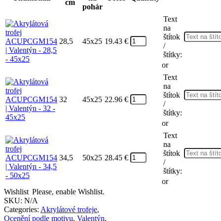
cm
pohár
Text
na
štítok
28,5
45x25
19.43
€
/
štítky:
or
Text
na
štítok
32
45x25
22.96
€
/
štítky:
or
Text
na
štítok
34,5
50x25
28.45
€
/
štítky:
or
Wishlist
Please, enable Wishlist.
SKU:
N/A
Categories:
Akrylátové trofeje
,
Ocenění podle motivu
,
Valentýn
,