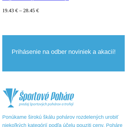
2.54 €
Price
19.43
€
–
28.45
€
range:
19.43 €
through
28.45 €
Prihásenie na odber noviniek a akacií!
Ponúkame širokú škálu pohárov rozdelených urobiť
niekoľkých kategórií podľa účelu pouziti ceny. Poháre