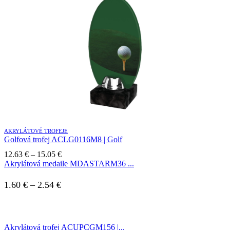
through
15.05 €
AKRYLÁTOVÉ TROFEJE
Golfová trofej ACLG0116M8 | Golf
Price
12.63
€
–
15.05
€
range:
Akrylátová medaile MDASTARM36 ...
12.63 €
through
Price
1.60
€
–
2.54
€
15.05 €
range:
1.60 €
Akrylátová trofej ACUPCGM156 |...
through