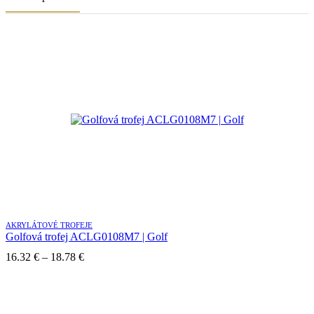
AKRYLÁTOVÉ TROFEJE
Golfová trofej ACLG0108M7 | Golf
Price
16.32
€
–
18.78
€
range:
16.32 €
through
18.78 €