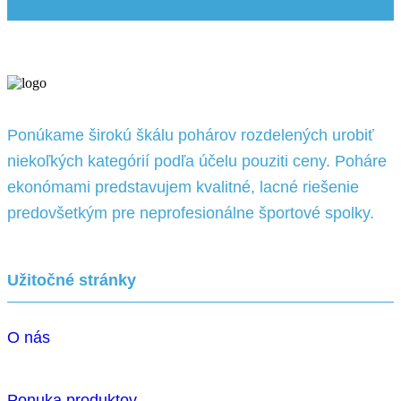
Ponúkame širokú škálu pohárov rozdelených urobiť
niekoľkých kategórií podľa účelu pouziti ceny. Poháre
ekonómami predstavujem kvalitné, lacné riešenie
predovšetkým pre neprofesionálne športové spolky.
Užitočné stránky
O nás
Ponuka produktov