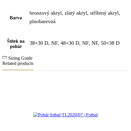
bronzový akryl, zlatý akryl, stříbrný akryl,
Barva
plnobarevná
Štítek na
38×30 D, NF, 48×30 D, NF, NF, 50×38 D
pohár
Sizing Guide
Related products