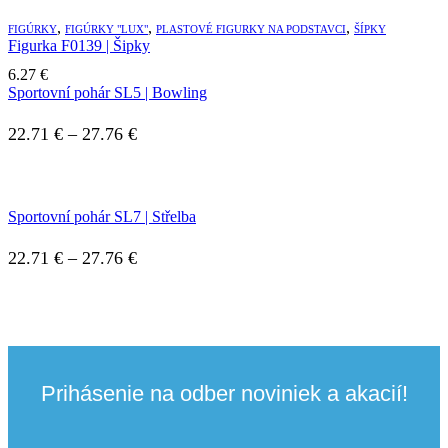
,
,
,
FIGÚRKY
FIGÚRKY "LUX"
PLASTOVÉ FIGURKY NA PODSTAVCI
ŠÍPKY
Figurka F0139 | Šipky
6.27
€
Sportovní pohár SL5 | Bowling
22.71
€
–
27.76
€
Sportovní pohár SL7 | Střelba
22.71
€
–
27.76
€
Prihásenie na odber noviniek a akacií!