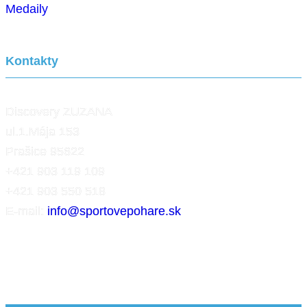
Medaily
Kontakty
Discovery ZUZANA
ul.1.Mája 153
Prašice 95622
+421 903 119 109
+421 903 550 518
E-mail:
info@sportovepohare.sk