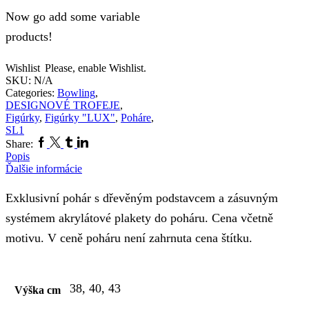
Now go add some variable
products!
Wishlist
Please, enable Wishlist.
SKU:
N/A
Categories:
Bowling
,
DESIGNOVÉ TROFEJE
,
Figúrky
,
Figúrky "LUX"
,
Poháre
,
SL1
Share:
Popis
Ďalšie informácie
Exklusivní pohár s dřevěným podstavcem a zásuvným
systémem akrylátové plakety do poháru. Cena včetně
motivu. V ceně poháru není zahrnuta cena štítku.
38, 40, 43
Výška cm