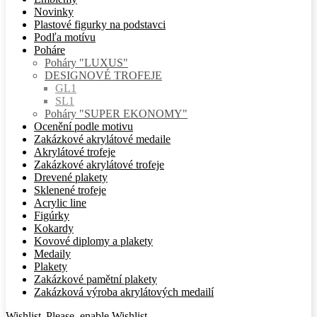
Novinky
Plastové figurky na podstavci
Podľa motívu
Poháre
Poháry "LUXUS"
DESIGNOVÉ TROFEJE
GL1
SL1
Poháry "SUPER EKONOMY"
Ocenění podle motivu
Zakázkové akrylátové medaile
Akrylátové trofeje
Zakázkové akrylátové trofeje
Drevené plakety
Sklenené trofeje
Acrylic line
Figúrky
Kokardy
Kovové diplomy a plakety
Medaily
Plakety
Zakázkové pamětní plakety
Zakázková výroba akrylátových medailí
Wishlist
Please, enable Wishlist.