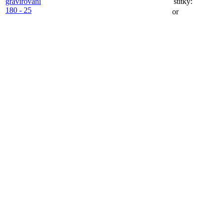
štítky:
or