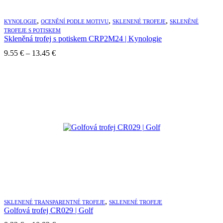
,
,
,
KYNOLOGIE
OCENĚNÍ PODLE MOTIVU
SKLENENÉ TROFEJE
SKLENĚNÉ
TROFEJE S POTISKEM
Skleněná trofej s potiskem CRP2M24 | Kynologie
Price
9.55
€
–
13.45
€
range:
9.55 €
through
13.45 €
,
SKLENENÉ TRANSPARENTNÉ TROFEJE
SKLENENÉ TROFEJE
Golfová trofej CR029 | Golf