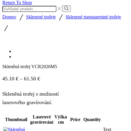
Return To Shop
Search
input
Search
/
/
Domov
Sklenené trofeje
Sklenené transparentné trofeje
/
Skleněná trofej VCR2026M5
Price
45.10
€
–
61.50
€
range:
Skleněná trofej s možností
45.10 €
laserového gravírování.
through
61.50 €
Laserové
Výška
Thumbnail
Price
Quantity
gravírování
cm
Text