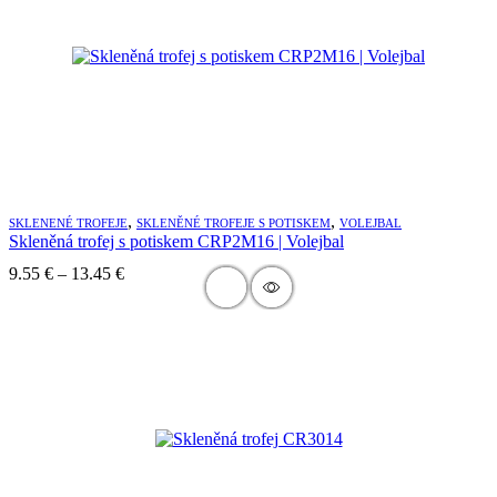
,
,
SKLENENÉ TROFEJE
SKLENĚNÉ TROFEJE S POTISKEM
VOLEJBAL
Skleněná trofej s potiskem CRP2M16 | Volejbal
Price
9.55
€
–
13.45
€
range:
9.55 €
through
13.45 €