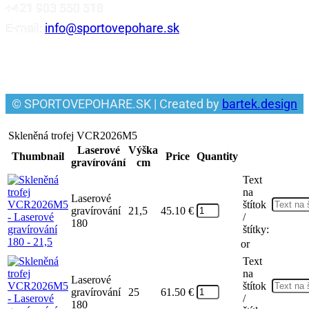
+421 903 550 518
E-mail:
info@sportovepohare.sk
Facebook
© SPORTOVEPOHARE.SK | Created by
bartek.design
Skleněná trofej VCR2026M5
Laserové
Výška
Thumbnail
Price
Quantity
gravírování
cm
Text
na
Laserové
štítok
gravírování
21,5
45.10
€
/
180
štítky:
or
Text
na
Laserové
štítok
gravírování
25
61.50
€
/
180