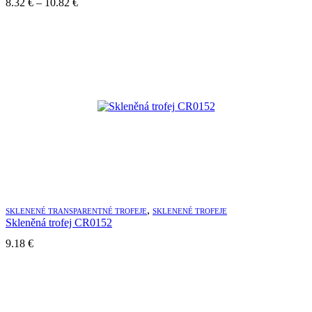
Price
8.32
€
–
10.82
€
range:
8.32 €
through
10.82 €
,
SKLENENÉ TRANSPARENTNÉ TROFEJE
SKLENENÉ TROFEJE
Skleněná trofej CR0152
9.18
€