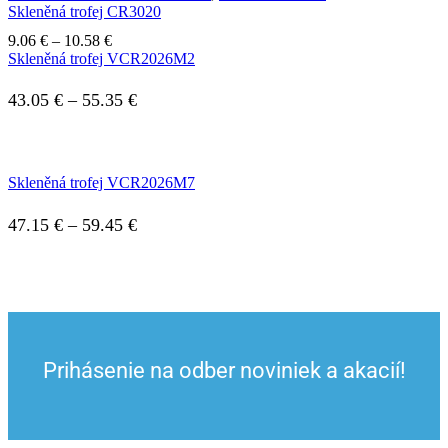
Skleněná trofej CR3020
Price
9.06
€
–
10.58
€
range:
Skleněná trofej VCR2026M2
9.06 €
through
Price
43.05
€
–
55.35
€
10.58 €
range:
43.05 €
Skleněná trofej VCR2026M7
through
55.35 €
Price
47.15
€
–
59.45
€
range:
47.15 €
through
59.45 €
Prihásenie na odber noviniek a akacií!