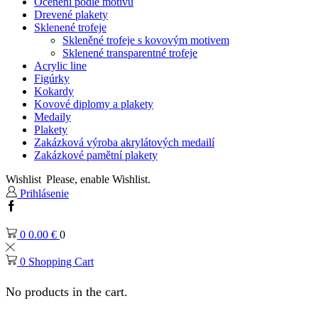
Ocenění podle motivu
Drevené plakety
Sklenené trofeje
Skleněné trofeje s kovovým motivem
Sklenené transparentné trofeje
Acrylic line
Figúrky
Kokardy
Kovové diplomy a plakety
Medaily
Plakety
Zakázková výroba akrylátových medailí
Zakázkové pamětní plakety
Wishlist
Please, enable Wishlist.
Prihlásenie
Facebook
0
0.00
€
0
0
Shopping Cart
No products in the cart.