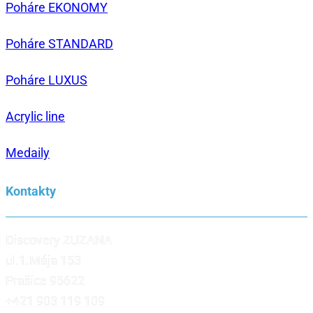
Poháre EKONOMY
Poháre STANDARD
Poháre LUXUS
Acrylic line
Medaily
Kontakty
Discovery ZUZANA
ul.1.Mája 153
Prašice 95622
+421 903 119 109