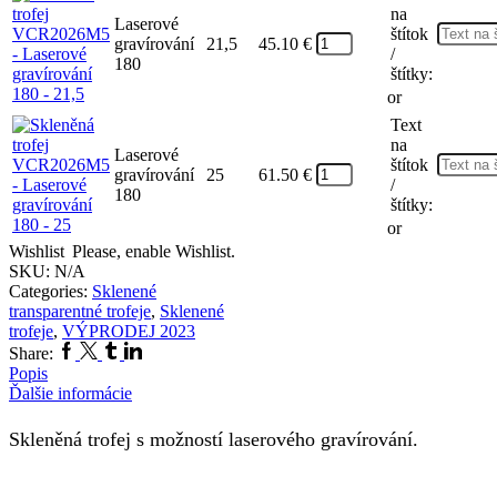
na
Laserové
štítok
gravírování
21,5
45.10
€
/
180
štítky:
or
Text
na
Laserové
štítok
gravírování
25
61.50
€
/
180
štítky:
or
Wishlist
Please, enable Wishlist.
SKU:
N/A
Categories:
Sklenené
transparentné trofeje
,
Sklenené
trofeje
,
VÝPRODEJ 2023
Facebook
Twitter
Tumblr
Linkedin
Share:
Popis
Ďalšie informácie
Skleněná trofej s možností laserového gravírování.