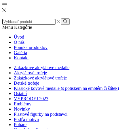
Search
input
Search
Menu
Kategórie
Úvod
O nás
Ponuka produktov
Galéria
Kontakt
Zakázkové akrylátové medaile
Akrylátové trofeje
Zakázkové akrylátové trofeje
Detské trofeje
Klasické kovové medaile (s potiskem na emblém či štítek)
Ostatní
VÝPRODEJ 2023
Emblémy
Novinky
Plastové figurky na podstavci
Podľa motívu
Poháre