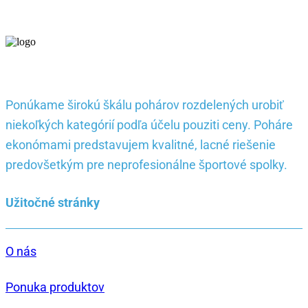
Ponúkame širokú škálu pohárov rozdelených urobiť
niekoľkých kategórií podľa účelu pouziti ceny. Poháre
ekonómami predstavujem kvalitné, lacné riešenie
predovšetkým pre neprofesionálne športové spolky.
Užitočné stránky
O nás
Ponuka produktov