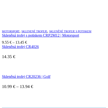
,
,
MOTORSPORT
SKLENENÉ TROFEJE
SKLENĚNÉ TROFEJE S POTISKEM
Skleněná trofej s potiskem CRP2M12 | Motorsport
Price
9.55
€
–
13.45
€
range:
Skleněná trofej CR4026
9.55 €
through
14.35
€
13.45 €
Skleněná trofej CR20236 | Golf
Price
10.99
€
–
13.94
€
range:
10.99 €
through