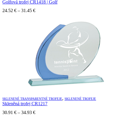
Golfová trofej CR1418 | Golf
Price
24.52
€
–
31.45
€
range:
24.52 €
through
31.45 €
,
SKLENENÉ TRANSPARENTNÉ TROFEJE
SKLENENÉ TROFEJE
Skleněná trofej CR1217
Price
30.91
€
–
34.93
€
range:
30.91 €
through