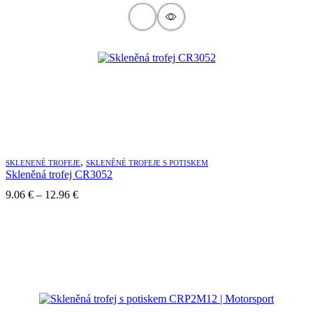
34.93 €
,
SKLENENÉ TROFEJE
SKLENĚNÉ TROFEJE S POTISKEM
Skleněná trofej CR3052
Price
9.06
€
–
12.96
€
range:
9.06 €
through
12.96 €