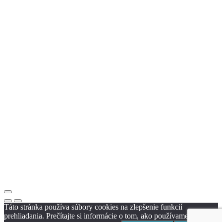
Táto stránka používa súbory cookies na zlepšenie funkcií
prehliadania. Prečítajte si informácie o tom, ako používame cookies