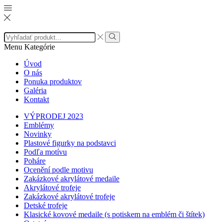
Search
input
Search
Menu
Kategórie
Úvod
O nás
Ponuka produktov
Galéria
Kontakt
VÝPRODEJ 2023
Emblémy
Novinky
Plastové figurky na podstavci
Podľa motívu
Poháre
Ocenění podle motivu
Zakázkové akrylátové medaile
Akrylátové trofeje
Zakázkové akrylátové trofeje
Detské trofeje
Klasické kovové medaile (s potiskem na emblém či štítek)