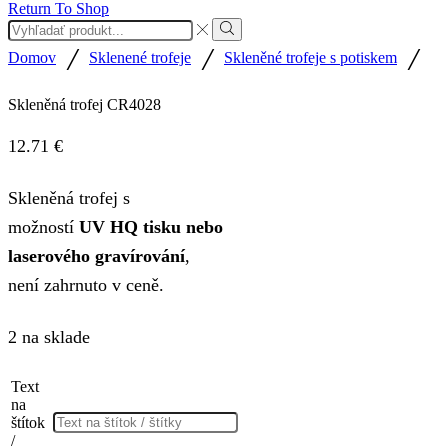
Return To Shop
Search
input
Search
/
/
/
Domov
Sklenené trofeje
Skleněné trofeje s potiskem
Skleněná trofej CR4028
12.71
€
Skleněná trofej s
možností
UV HQ tisku nebo
laserového gravírování
,
není zahrnuto v ceně.
2 na sklade
Text
na
štítok
/