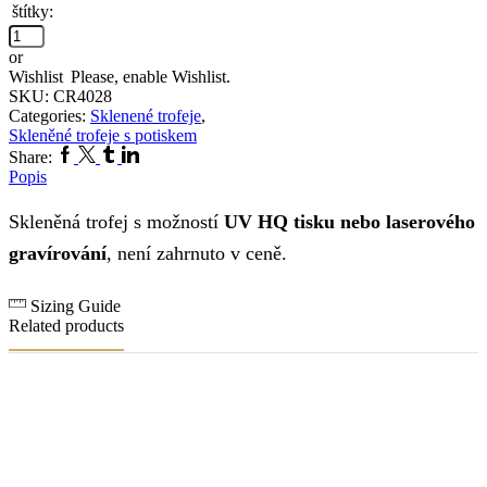
štítky:
množstvo
Skleněná
or
trofej
Wishlist
Please, enable Wishlist.
CR4028
SKU:
CR4028
Categories:
Sklenené trofeje
,
Skleněné trofeje s potiskem
Facebook
Twitter
Tumblr
Linkedin
Share:
Popis
Skleněná trofej s možností
UV HQ tisku nebo laserového
gravírování
, není zahrnuto v ceně.
Sizing Guide
Related products