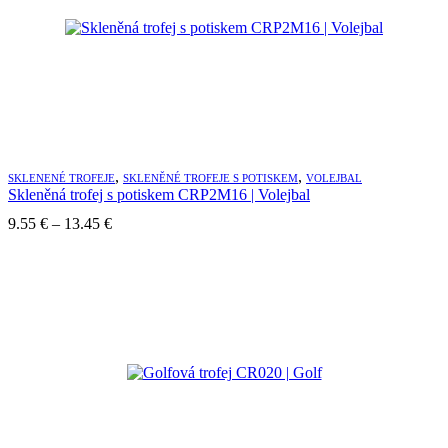
,
,
SKLENENÉ TROFEJE
SKLENĚNÉ TROFEJE S POTISKEM
VOLEJBAL
Skleněná trofej s potiskem CRP2M16 | Volejbal
Price
9.55
€
–
13.45
€
range:
9.55 €
through
13.45 €