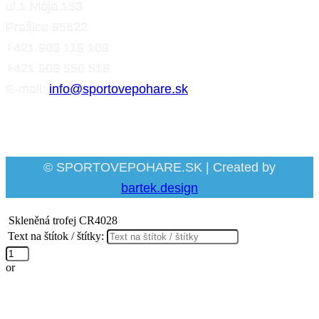
ul.1.Mája 153
Prašice 95622
+421 903 119 109
+421 903 550 518
E-mail:
info@sportovepohare.sk
Facebook
© SPORTOVEPOHARE.SK | Created by
bartek.design
Skleněná trofej CR4028
Text na štítok / štítky:
množstvo
Skleněná
or
trofej
CR4028