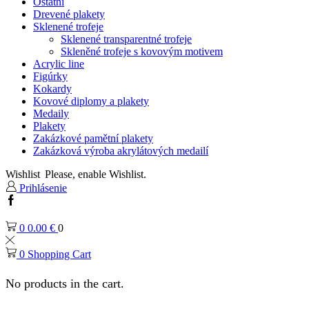
Ostatní
Drevené plakety
Sklenené trofeje
Sklenené transparentné trofeje
Skleněné trofeje s kovovým motivem
Acrylic line
Figúrky
Kokardy
Kovové diplomy a plakety
Medaily
Plakety
Zakázkové pamětní plakety
Zakázková výroba akrylátových medailí
Wishlist
Please, enable Wishlist.
Prihlásenie
Facebook
0
0.00
€
0
0
Shopping Cart
No products in the cart.