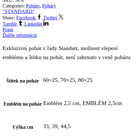
SKU:
N/A
Categories:
Poháre
,
Poháry
"STANDARD"
Share:
Facebook
Twitter
Tumblr
Linkedin
Popis
Ďalšie informácie
Exkluzivní pohár z řady Standart, možnost vlepení
emblému a štítku na pohár, není zahrnuto v ceně poháru.
60×25, 70×25, 80×25
Štítek na pohár
Emblém 2,5 cm, EMBLÉM 2,5cm
Emblém na pohár
33, 39, 44,5
Výška cm