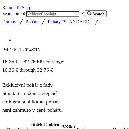
Return To Shop
Search input
Search
/
/
/
Domov
Poháre
Poháry "STANDARD"
Pohár STL2024/01N
16.36
€
–
32.76
€
Price range:
16.36 € through 32.76 €
Exkluzivní pohár z řady
Standart, možnost vlepení
emblému a štítku na pohár,
není zahrnuto v ceně poháru.
Štítek
Emblém
Výška