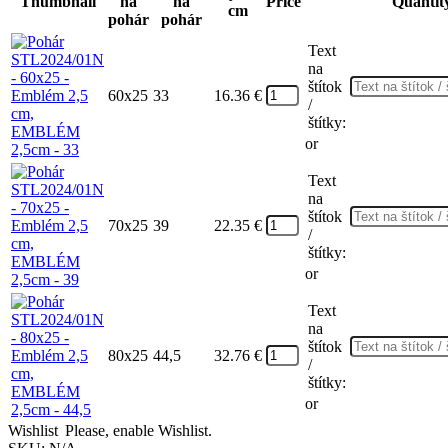
Thumbnail
na
na
Price
Quantit
cm
pohár
pohár
Text
na
štítok
60x25
33
16.36
€
/
štítky:
or
Text
na
štítok
70x25
39
22.35
€
/
štítky:
or
Text
na
štítok
80x25
44,5
32.76
€
/
štítky:
or
Wishlist
Please, enable Wishlist.