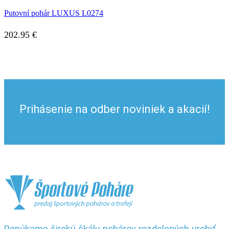
Putovní pohár LUXUS L0274
202.95
€
Prihásenie na odber noviniek a akacií!
Ponúkame širokú škálu pohárov rozdelených urobiť