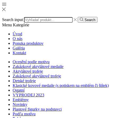
Search input
Search
Menu
Kategórie
Úvod
O nás
Ponuka produktov
Galéria
Kontakt
Ocenění podle motivu
Zakázkové akrylátové medaile
Akrylátové trofeje
Zakázkové akrylátové trofeje
Detské trofeje
Klasické kovové medaile (s potiskem na emblém či štítek)
Ostatní
VÝPRODEJ 2023
Emblémy
Novinky
Plastové figurky na podstavci
Podľa motívu