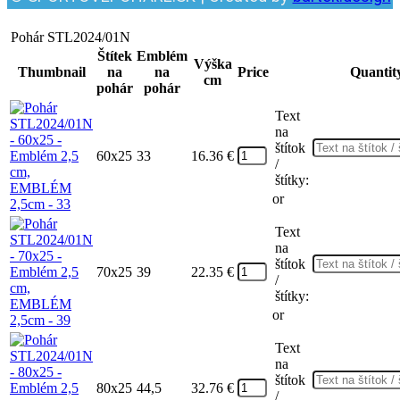
Pohár STL2024/01N
Štítek
Emblém
Výška
Thumbnail
na
na
Price
Quantit
cm
pohár
pohár
Text
na
štítok
60x25
33
16.36
€
/
štítky:
or
Text
na
štítok
70x25
39
22.35
€
/
štítky:
or
Text
na
štítok
80x25
44,5
32.76
€
/