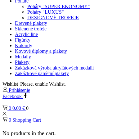
Poháre
Poháry "SUPER EKONOMY"
Poháry "LUXUS"
DESIGNOVÉ TROFEJE
Drevené plakety
Sklenené trofeje
Acrylic line
Figúrky
Kokardy
Kovové diplomy a plakety
Medaily
Plakety
Zakázková výroba akrylátových medailí
Zakázkové pamětní plakety
Wishlist
Please, enable Wishlist.
Prihlásenie
Facebook
0
0.00
€
0
0
Shopping Cart
No products in the cart.