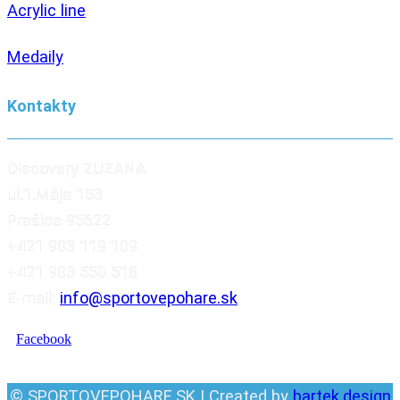
Acrylic line
Medaily
Kontakty
Discovery ZUZANA
ul.1.Mája 153
Prašice 95622
+421 903 119 109
+421 903 550 518
E-mail:
info@sportovepohare.sk
Facebook
© SPORTOVEPOHARE.SK | Created by
bartek.design