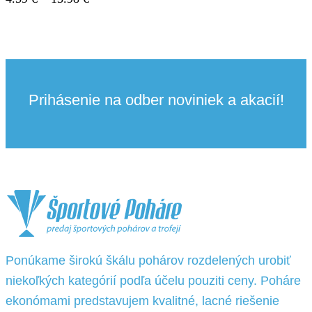
range:
4.39 €
through
13.98 €
Prihásenie na odber noviniek a akacií!
Ponúkame širokú škálu pohárov rozdelených urobiť
niekoľkých kategórií podľa účelu pouziti ceny. Poháre
ekonómami predstavujem kvalitné, lacné riešenie