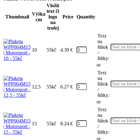
Vložit
text či
Výška
Thumbnail
logo
Price
Quantity
cm
na
trofej
Text
na
štítok
10
55kč
4.39
€
/
štítky:
or
Text
na
štítok
12,5
55kč
6.27
€
/
štítky:
or
Text
na
štítok
15
55kč
8.24
€
/
štítky:
or