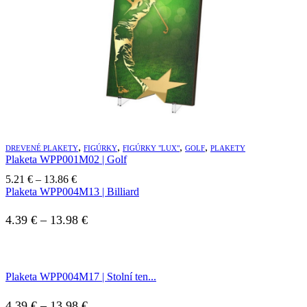
,
,
,
,
DREVENÉ PLAKETY
FIGÚRKY
FIGÚRKY "LUX"
GOLF
PLAKETY
Plaketa WPP001M02 | Golf
Price
5.21
€
–
13.86
€
range:
Plaketa WPP004M13 | Billiard
5.21 €
through
Price
4.39
€
–
13.98
€
13.86 €
range:
4.39 €
Plaketa WPP004M17 | Stolní ten...
through
13.98 €
Price
4.39
€
–
13.98
€