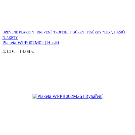
,
,
,
,
,
DREVENÉ PLAKETY
DREVENÉ TROFEJE
FIGÚRKY
FIGÚRKY "LUX"
HASIČI
PLAKETY
Plaketa WPP007M02 | Hasiči
Price
4.14
€
–
13.04
€
range:
4.14 €
through
13.04 €