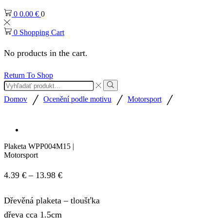
0
0.00
€
0
0
Shopping Cart
No products in the cart.
Return To Shop
Search
input
Search
/
/
/
Domov
Ocenění podle motivu
Motorsport
Plaketa WPP004M15 |
Motorsport
Price
4.39
€
–
13.98
€
range:
Dřevěná plaketa – tloušťka
4.39 €
dřeva cca 1.5cm
through