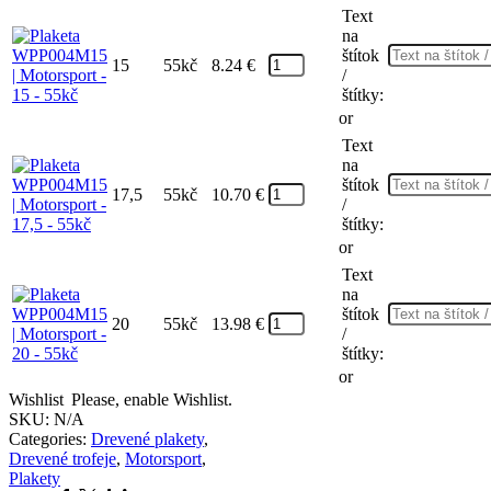
Text
na
štítok
15
55kč
8.24
€
/
štítky:
or
Text
na
štítok
17,5
55kč
10.70
€
/
štítky:
or
Text
na
štítok
20
55kč
13.98
€
/
štítky:
or
Wishlist
Please, enable Wishlist.
SKU:
N/A
Categories:
Drevené plakety
,
Drevené trofeje
,
Motorsport
,
Plakety