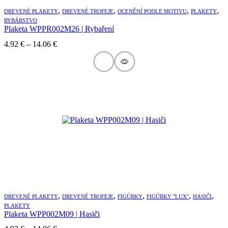
,
,
,
,
DREVENÉ PLAKETY
DREVENÉ TROFEJE
OCENĚNÍ PODLE MOTIVU
PLAKETY
RYBÁRSTVO
Plaketa WPPR002M26 | Rybaření
Price
4.92
€
–
14.06
€
range:
4.92 €
through
14.06 €
,
,
,
,
,
DREVENÉ PLAKETY
DREVENÉ TROFEJE
FIGÚRKY
FIGÚRKY "LUX"
HASIČI
PLAKETY
Plaketa WPP002M09 | Hasiči