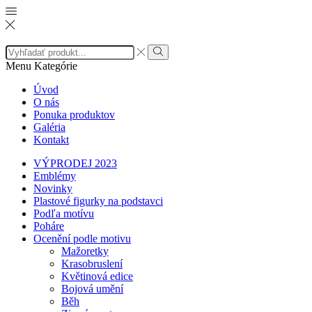
Search
input
Search
Menu
Kategórie
Úvod
O nás
Ponuka produktov
Galéria
Kontakt
VÝPRODEJ 2023
Emblémy
Novinky
Plastové figurky na podstavci
Podľa motívu
Poháre
Ocenění podle motivu
Mažoretky
Krasobruslení
Květinová edice
Bojová umění
Běh