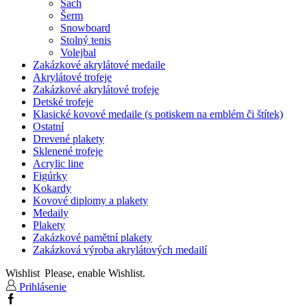
Šach
Šerm
Snowboard
Stolný tenis
Volejbal
Zakázkové akrylátové medaile
Akrylátové trofeje
Zakázkové akrylátové trofeje
Detské trofeje
Klasické kovové medaile (s potiskem na emblém či štítek)
Ostatní
Drevené plakety
Sklenené trofeje
Acrylic line
Figúrky
Kokardy
Kovové diplomy a plakety
Medaily
Plakety
Zakázkové pamětní plakety
Zakázková výroba akrylátových medailí
Wishlist
Please, enable Wishlist.
Prihlásenie
Facebook