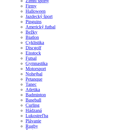
Zimní sporty
Firmy
Halloween
Jazdecký šport
Pinguins
Americký futbal
Bežky
Biatlon
Cyklistika
Discgolf
Eisstock
Futsal
Gymnastika
Motorsport
Nohejbal
Petanque
Tanec
Atletika
Badminton
Baseball
Curling
Hádzaná
Lukostreľba
Plávanie
Rugby