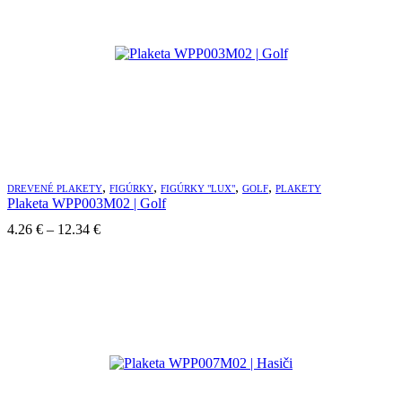
,
,
,
,
DREVENÉ PLAKETY
FIGÚRKY
FIGÚRKY "LUX"
GOLF
PLAKETY
Plaketa WPP003M02 | Golf
Price
4.26
€
–
12.34
€
range:
4.26 €
through
12.34 €