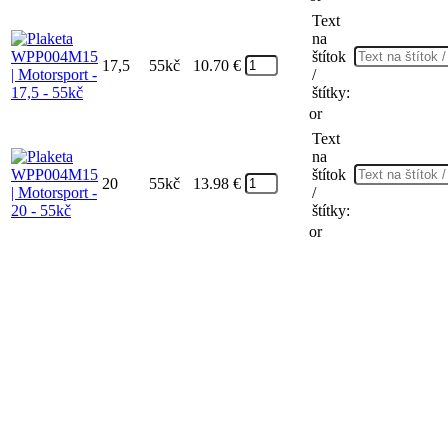
Text
na
štítok
17,5
55kč
10.70
€
/
štítky:
or
Text
na
štítok
20
55kč
13.98
€
/
štítky:
or