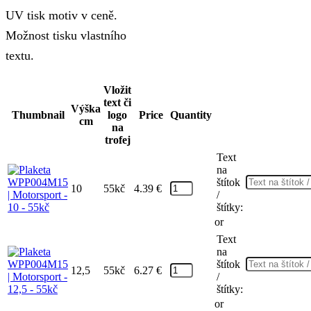
UV tisk motiv v ceně.
13.98 €
Možnost tisku vlastního
textu.
Vložit
text či
Výška
Thumbnail
logo
Price
Quantity
cm
na
trofej
Text
na
štítok
10
55kč
4.39
€
/
štítky:
or
Text
na
štítok
12,5
55kč
6.27
€
/
štítky:
or