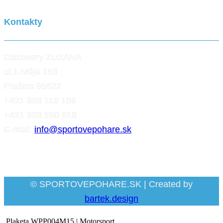
Kontakty
Discovery ZUZANA
ul.1.Mája 153
Prašice 95622
+421 903 119 109
+421 903 550 518
E-mail:
info@sportovepohare.sk
Facebook
© SPORTOVEPOHARE.SK | Created by
bartek.design
Plaketa WPP004M15 | Motorsport