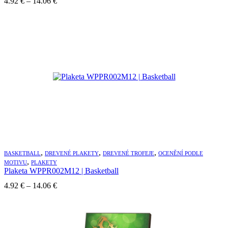
Price
4.92
€
–
14.06
€
range:
4.92 €
through
14.06 €
,
,
,
BASKETBALL
DREVENÉ PLAKETY
DREVENÉ TROFEJE
OCENĚNÍ PODLE
,
MOTIVU
PLAKETY
Plaketa WPPR002M12 | Basketball
Price
4.92
€
–
14.06
€
range:
4.92 €
through
14.06 €