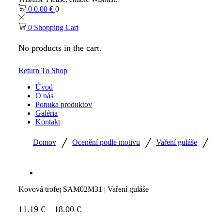
0
0.00
€
0
0
Shopping Cart
No products in the cart.
Return To Shop
Úvod
O nás
Ponuka produktov
Galéria
Kontakt
/
/
/
Domov
Ocenění podle motivu
Vaření guláše
Kovová trofej SAM02M31 | Vaření guláše
Price
11.19
€
–
18.00
€