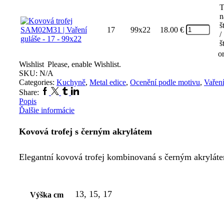
T
n
š
17
99x22
18.00
€
/
š
o
Wishlist
Please, enable Wishlist.
SKU:
N/A
Categories:
Kuchyně
,
Metal edice
,
Ocenění podle motivu
,
Vaření
Facebook
Twitter
Tumblr
Linkedin
Share:
Popis
Ďalšie informácie
Kovová trofej s černým akrylátem
Elegantní kovová trofej kombinovaná s černým akrylátem.
13, 15, 17
Výška cm