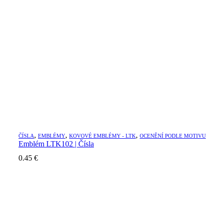
through
30.50 €
,
,
,
ČÍSLA
EMBLÉMY
KOVOVÉ EMBLÉMY - LTK
OCENĚNÍ PODLE MOTIVU
Emblém LTK102 | Čísla
0.45
€