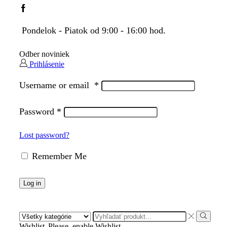
Facebook
Pondelok - Piatok od 9:00 - 16:00 hod.
Odber noviniek
Prihlásenie
Username or email
*
Password
*
Lost password?
Remember Me
Log in
Search
input
Search
Wishlist
Please, enable Wishlist.