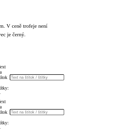
m. V ceně trofeje není
vec je černý.
ext
a
títok
títky:
r
ext
a
títok
títky:
r