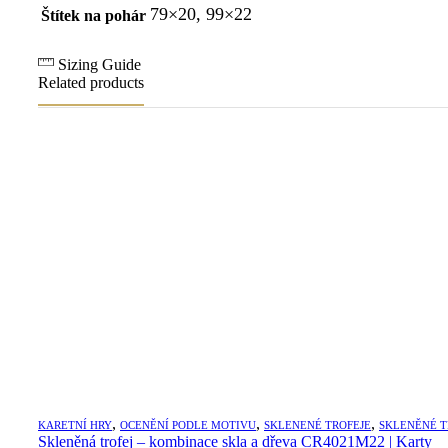
79×20, 99×22
Štítek na pohár
Sizing Guide
Related products
,
,
,
KARETNÍ HRY
OCENĚNÍ PODLE MOTIVU
SKLENENÉ TROFEJE
SKLENĚNÉ T
Skleněná trofej – kombinace skla a dřeva CR4021M22 | Karty