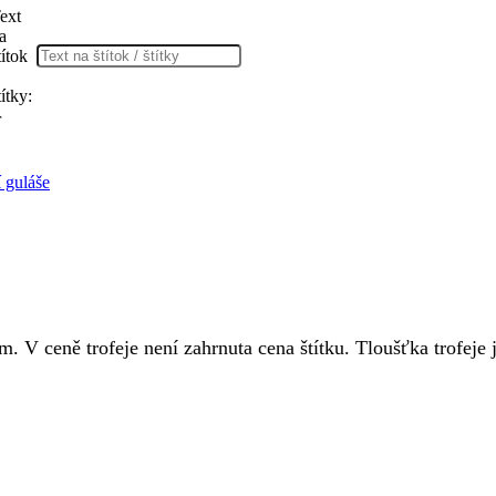
ext
a
títok
títky:
r
 guláše
 V ceně trofeje není zahrnuta cena štítku. Tloušťka trofeje 