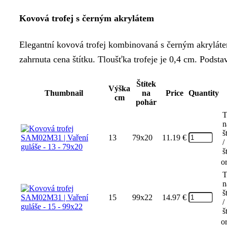
range:
Kovová trofej s černým akrylátem
11.19 €
through
Elegantní kovová trofej kombinovaná s černým akryláte
18.00 €
zahrnuta cena štítku. Tloušťka trofeje je 0,4 cm. Podsta
Štítek
Výška
Thumbnail
na
Price
Quantity
cm
pohár
T
n
š
13
79x20
11.19
€
/
š
o
T
n
š
15
99x22
14.97
€
/
š
o