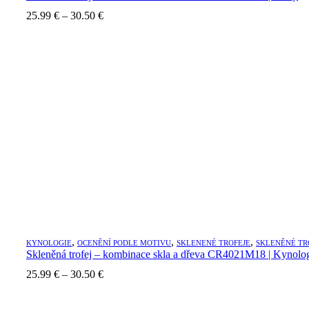
Price
25.99
€
–
30.50
€
range:
25.99 €
through
30.50 €
,
,
,
KYNOLOGIE
OCENĚNÍ PODLE MOTIVU
SKLENENÉ TROFEJE
SKLENĚNÉ TR
Skleněná trofej – kombinace skla a dřeva CR4021M18 | Kynolo
Price
25.99
€
–
30.50
€
range:
25.99 €