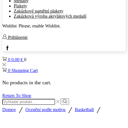
Medaily
Plakety
Zakázkové pamětní plakety
Zakázková výroba akrylátových medailí
Wishlist
Please, enable Wishlist.
Prihlásenie
Facebook
0
0.00
€
0
0
Shopping Cart
No products in the cart.
Return To Shop
Search
input
Search
/
/
/
Domov
Ocenění podle motivu
Basketball