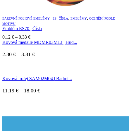
,
,
,
BAREVNÉ FOLIOVÉ EMBLÉMY - ES
ČÍSLA
EMBLÉMY
OCENĚNÍ PODLE
MOTIVU
Emblém ES70 | Čísla
Price
0.12
€
–
0.33
€
range:
Kovová medaile MDMR03M13 | Hud...
0.12 €
through
Price
2.30
€
–
3.81
€
0.33 €
range:
2.30 €
Kovová trofej SAM02M04 | Badmi...
through
3.81 €
Price
11.19
€
–
18.00
€
range:
11.19 €
through
18.00 €