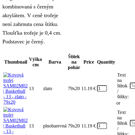
kombinovaná s černým
akrylátem. V ceně trofeje
není zahrnuta cena štítku.
Tloušťka trofeje je 0,4 cm.
Podstavec je černý.
Štítek
Výška
Thumbnail
Barva
na
Price
Quantity
cm
pohár
Text
na
štítok
13
zlato
79x20
11.19
€
/
štítky:
or
Text
na
štítok
13
plnobarevná
79x20
11.19
€
/
štítky: