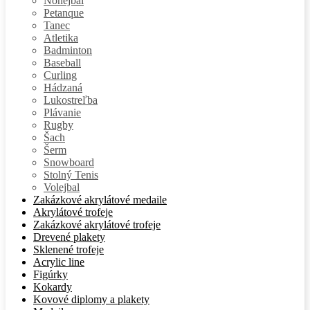
Nohejbal
Petanque
Tanec
Atletika
Badminton
Baseball
Curling
Hádzaná
Lukostreľba
Plávanie
Rugby
Šach
Šerm
Snowboard
Stolný Tenis
Volejbal
Zakázkové akrylátové medaile
Akrylátové trofeje
Zakázkové akrylátové trofeje
Drevené plakety
Sklenené trofeje
Acrylic line
Figúrky
Kokardy
Kovové diplomy a plakety