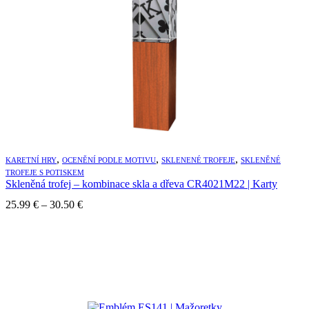
,
,
,
KARETNÍ HRY
OCENĚNÍ PODLE MOTIVU
SKLENENÉ TROFEJE
SKLENĚNÉ
TROFEJE S POTISKEM
Skleněná trofej – kombinace skla a dřeva CR4021M22 | Karty
Price
25.99
€
–
30.50
€
range:
25.99 €
through
30.50 €