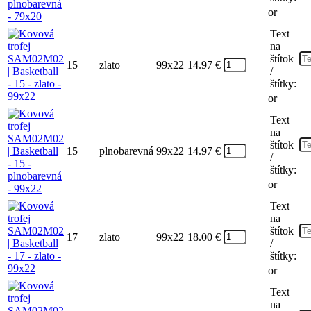
or
Text
na
štítok
15
zlato
99x22
14.97
€
/
štítky:
or
Text
na
štítok
15
plnobarevná
99x22
14.97
€
/
štítky:
or
Text
na
štítok
17
zlato
99x22
18.00
€
/
štítky:
or
Text
na