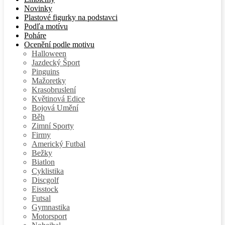
Novinky
Plastové figurky na podstavci
Podľa motívu
Poháre
Ocenění podle motivu
Halloween
Jazdecký Šport
Pinguins
Mažoretky
Krasobruslení
Květinová Edice
Bojová Umění
Běh
Zimní Sporty
Firmy
Americký Futbal
Bežky
Biatlon
Cyklistika
Discgolf
Eisstock
Futsal
Gymnastika
Motorsport