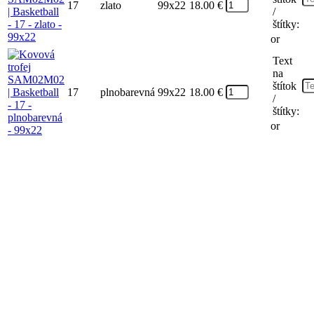
17
zlato
99x22
18.00
€
/
štítky:
or
Text
na
štítok
17
plnobarevná
99x22
18.00
€
/
štítky:
or