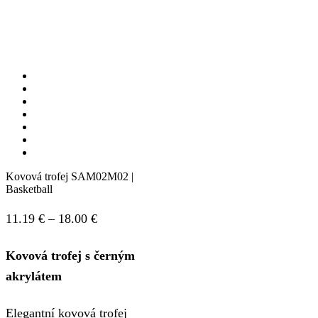
Kovová trofej SAM02M02 |
Basketball
Price
11.19
€
–
18.00
€
range:
Kovová trofej s černým
11.19 €
akrylátem
through
18.00 €
Elegantní kovová trofej