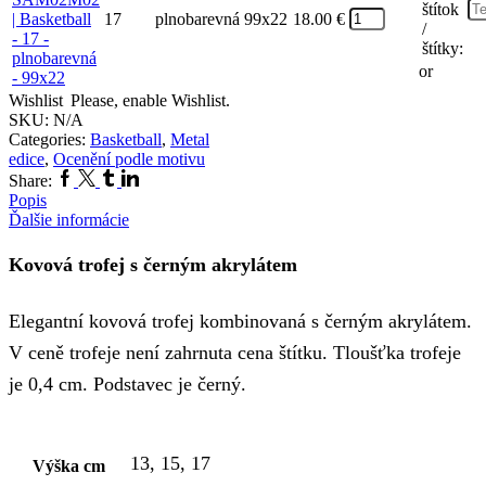
štítok
17
plnobarevná
99x22
18.00
€
/
štítky:
or
Wishlist
Please, enable Wishlist.
SKU:
N/A
Categories:
Basketball
,
Metal
edice
,
Ocenění podle motivu
Facebook
Twitter
Tumblr
Linkedin
Share:
Popis
Ďalšie informácie
Kovová trofej s černým akrylátem
Elegantní kovová trofej kombinovaná s černým akrylátem.
V ceně trofeje není zahrnuta cena štítku. Tloušťka trofeje
je 0,4 cm. Podstavec je černý.
13, 15, 17
Výška cm