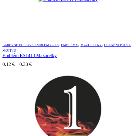
,
,
,
BAREVNÉ FOLIOVÉ EMBLÉMY - ES
EMBLÉMY
MAŽORETKY
OCENĚNÍ PODLE
MOTIVU
Emblém ES141 | Mažoretky
Price
0.12
€
–
0.33
€
range:
0.12 €
through
0.33 €