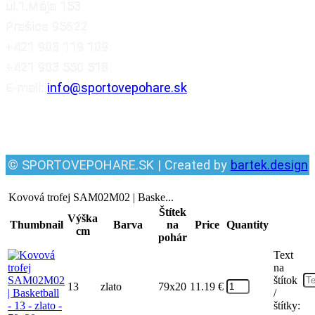
ul.1.Mája 153
Prašice 95622
+421 903 119 109
+421 903 550 518
E-mail:
info@sportovepohare.sk
Facebook
© SPORTOVEPOHARE.SK | Created by
bartek.design
Kovová trofej SAM02M02 | Baske...
Štítek
Výška
Thumbnail
Barva
na
Price
Quantity
cm
pohár
Text
na
štítok
13
zlato
79x20
11.19
€
/
štítky: