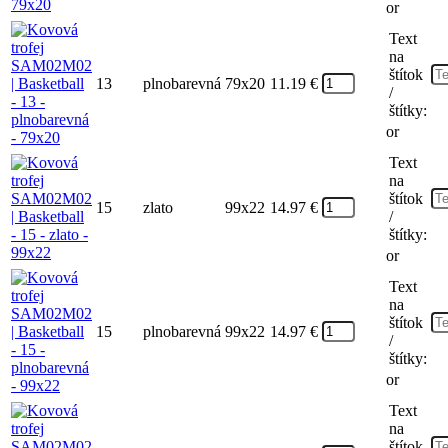
or
Text
na
štítok
13
plnobarevná
79x20
11.19
€
/
štítky:
or
Text
na
štítok
15
zlato
99x22
14.97
€
/
štítky:
or
Text
na
štítok
15
plnobarevná
99x22
14.97
€
/
štítky:
or
Text
na
štítok