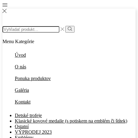
Search
input
Search
Menu
Kategórie
Úvod
O nás
Ponuka produktov
Galéria
Kontakt
Detské trofeje
Klasické kovové medaile (s potiskem na emblém či štítek)
Ostatní
VÝPRODEJ 2023
Emblémy