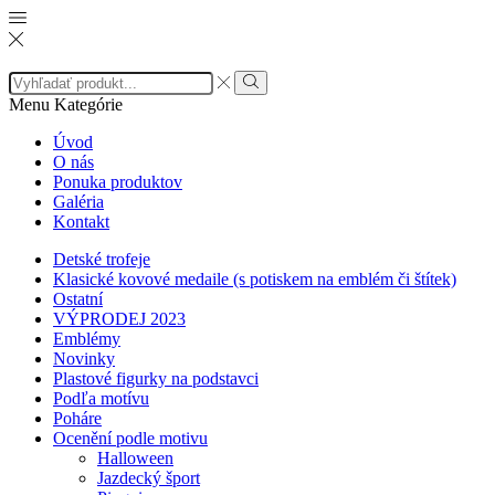
Search
input
Search
Menu
Kategórie
Úvod
O nás
Ponuka produktov
Galéria
Kontakt
Detské trofeje
Klasické kovové medaile (s potiskem na emblém či štítek)
Ostatní
VÝPRODEJ 2023
Emblémy
Novinky
Plastové figurky na podstavci
Podľa motívu
Poháre
Ocenění podle motivu
Halloween
Jazdecký šport