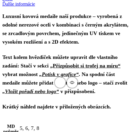
Ďalšie informácie
Luxusní kovová medaile naší produkce – vyrobená z
odolné nerezové oceli v kombinaci s černým akrylátem,
se zrcadlovým povrchem, jedinečným UV tiskem ve
vysokém rozlišení a s 2D efektem.
Text kolem hvězdiček můžete upravit dle vlastního
zadání: Stačí v sekci
„Přizpůsobit si trofej na míru“
vybrat možnost
„Potisk v grafice“
. Na spodní část
medaile můžete přidat umístění nebo logo – stačí zvolit
„Vložit pořadí nebo logo“
v přizpůsobení.
Krátký náhled najdete v přiložených obrázcích.
MD
5, 6, 7, 8
průměr