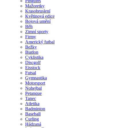
Pinguins
Mažoretky
Krasobruslení
Květinová edice
Bojová umění
Běh
Zimní sporty
Firmy
Americký futbal
Bežky
Biatlon
Cyklistika
Discgolf
Eisstock
Futsal
Gymnastika
Motorsport
Nohejbal
Petanque
Tanec
Atletika
Badminton
Baseball
Curling
Hádzaná