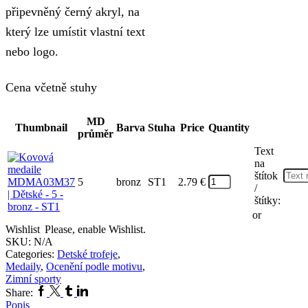
připevněný černý akryl, na
který lze umístit vlastní text
nebo logo.
Cena včetně stuhy
MD
Thumbnail
Barva
Stuha
Price
Quantity
průměr
Text
na
štítok
5
bronz
ST1
2.79
€
/
štítky:
or
Wishlist
Please, enable Wishlist.
SKU:
N/A
Categories:
Detské trofeje
,
Medaily
,
Ocenění podle motivu
,
Zimní sporty
Facebook
Twitter
Tumblr
Linkedin
Share:
Popis