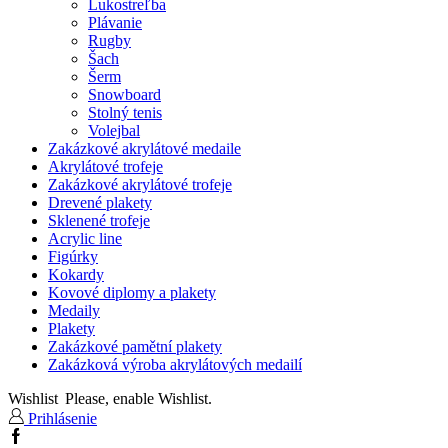
Lukostreľba
Plávanie
Rugby
Šach
Šerm
Snowboard
Stolný tenis
Volejbal
Zakázkové akrylátové medaile
Akrylátové trofeje
Zakázkové akrylátové trofeje
Drevené plakety
Sklenené trofeje
Acrylic line
Figúrky
Kokardy
Kovové diplomy a plakety
Medaily
Plakety
Zakázkové pamětní plakety
Zakázková výroba akrylátových medailí
Wishlist
Please, enable Wishlist.
Prihlásenie
Facebook