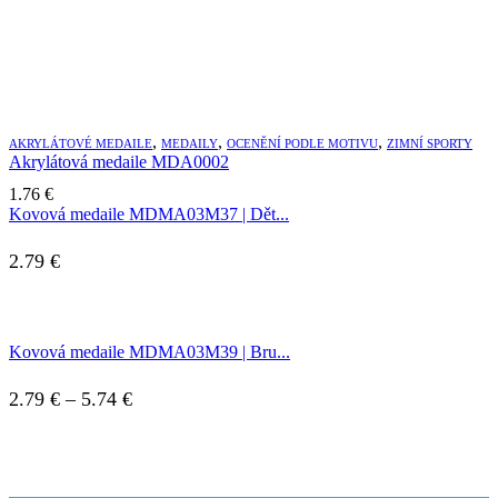
,
,
,
AKRYLÁTOVÉ MEDAILE
MEDAILY
OCENĚNÍ PODLE MOTIVU
ZIMNÍ SPORTY
Akrylátová medaile MDA0002
1.76
€
Kovová medaile MDMA03M37 | Dět...
2.79
€
Kovová medaile MDMA03M39 | Bru...
Price
2.79
€
–
5.74
€
range:
2.79 €
through