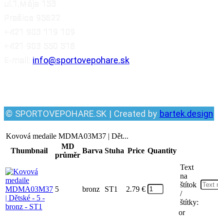
ul.1.Mája 153
Prašice 95622
+421 903 119 109
+421 903 550 518
E-mail:
info@sportovepohare.sk
Facebook
© SPORTOVEPOHARE.SK | Created by
bartek.design
Kovová medaile MDMA03M37 | Dět...
MD
Thumbnail
Barva
Stuha
Price
Quantity
průměr
Text
na
štítok
5
bronz
ST1
2.79
€
/
štítky:
or