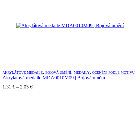
,
,
,
AKRYLÁTOVÉ MEDAILE
BOJOVÁ UMĚNÍ
MEDAILY
OCENĚNÍ PODLE MOTIVU
Akrylátová medaile MDA0010M09 | Bojová umění
Price
1.31
€
–
2.05
€
range:
1.31 €
through
2.05 €