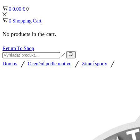
0
0.00
€
0
0
Shopping Cart
No products in the cart.
Return To Shop
Search
input
Search
/
/
/
Domov
Ocenění podle motivu
Zimní sporty