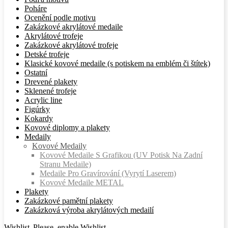
Poháre
Ocenění podle motivu
Zakázkové akrylátové medaile
Akrylátové trofeje
Zakázkové akrylátové trofeje
Detské trofeje
Klasické kovové medaile (s potiskem na emblém či štítek)
Ostatní
Drevené plakety
Sklenené trofeje
Acrylic line
Figúrky
Kokardy
Kovové diplomy a plakety
Medaily
Kovové Medaily
Kovové Medaile S Grafikou (UV Potisk Na Zadní
Stranu Medaile)
Medaile Pro Gravírování (vyrytí Laserem)
Kovové Medaile METAL
Plakety
Zakázkové pamětní plakety
Zakázková výroba akrylátových medailí
Wishlist
Please, enable Wishlist.