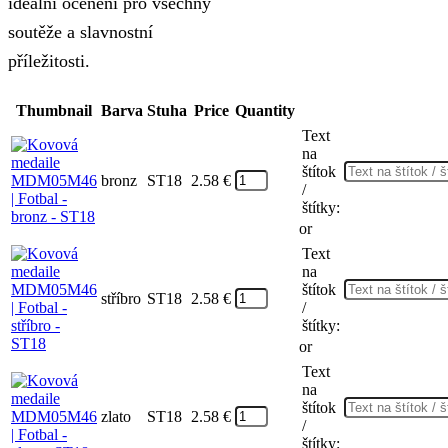
ideální ocenění pro všechny
soutěže a slavnostní
příležitosti.
Thumbnail
Barva
Stuha
Price
Quantity
Text
na
štítok
bronz
ST18
2.58
€
/
štítky:
or
Text
na
štítok
stříbro
ST18
2.58
€
/
štítky:
or
Text
na
štítok
zlato
ST18
2.58
€
/
štítky: