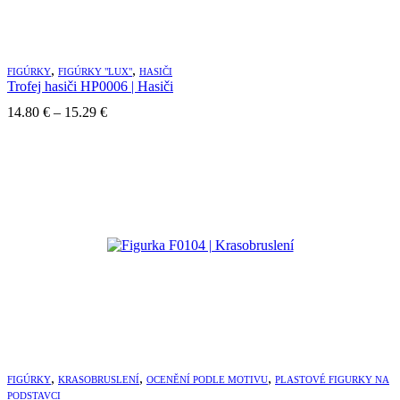
,
,
FIGÚRKY
FIGÚRKY "LUX"
HASIČI
Trofej hasiči HP0006 | Hasiči
Price
14.80
€
–
15.29
€
range:
14.80 €
through
15.29 €
,
,
,
FIGÚRKY
KRASOBRUSLENÍ
OCENĚNÍ PODLE MOTIVU
PLASTOVÉ FIGURKY NA
PODSTAVCI