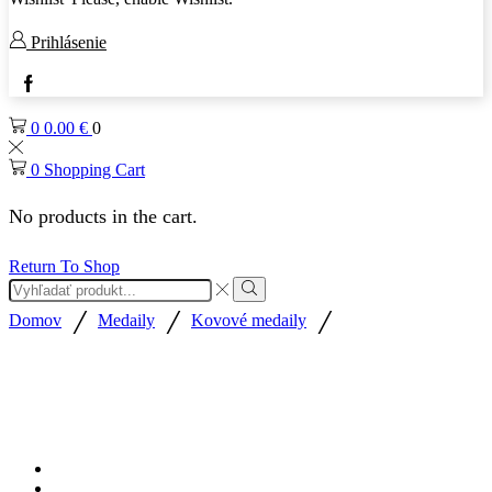
Prihlásenie
Facebook
0
0.00
€
0
0
Shopping Cart
No products in the cart.
Return To Shop
Search
input
Search
/
/
/
Domov
Medaily
Kovové medaily