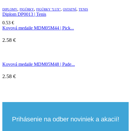
,
,
,
,
DIPLOMY
FIGÚRKY
FIGÚRKY "LUX"
OSTATNÍ
TENIS
Diplom DP0013 | Tenis
0.53
€
Kovová medaile MDM05M44 | Pick...
2.58
€
Kovová medaile MDM05M48 | Pade...
2.58
€
Prihásenie na odber noviniek a akacií!