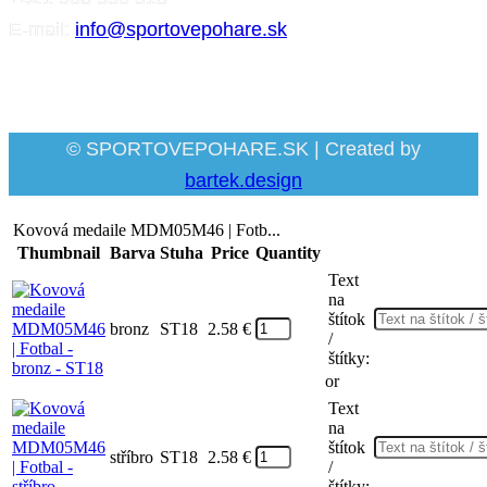
E-mail:
info@sportovepohare.sk
Facebook
© SPORTOVEPOHARE.SK | Created by
bartek.design
Kovová medaile MDM05M46 | Fotb...
Thumbnail
Barva
Stuha
Price
Quantity
Text
na
štítok
bronz
ST18
2.58
€
/
štítky:
or
Text
na
štítok
stříbro
ST18
2.58
€
/
štítky: