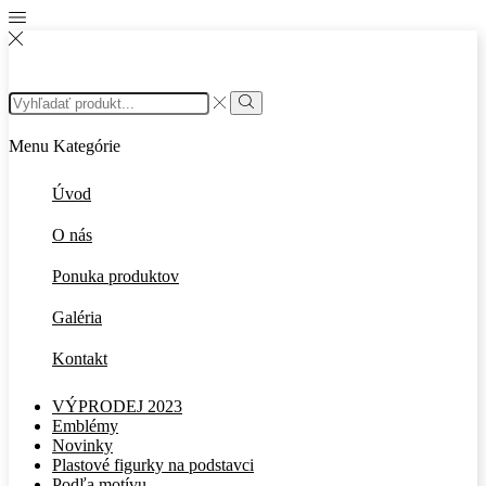
Search
input
Search
Menu
Kategórie
Úvod
O nás
Ponuka produktov
Galéria
Kontakt
VÝPRODEJ 2023
Emblémy
Novinky
Plastové figurky na podstavci
Podľa motívu