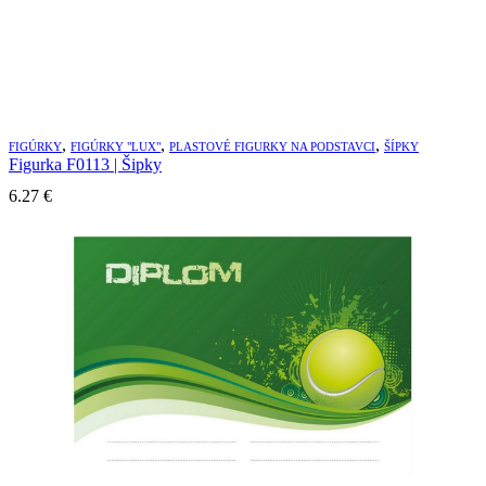
,
,
,
FIGÚRKY
FIGÚRKY "LUX"
PLASTOVÉ FIGURKY NA PODSTAVCI
ŠÍPKY
Figurka F0113 | Šipky
6.27
€