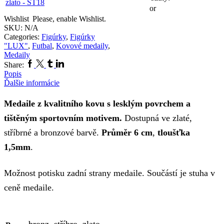
or
Wishlist
Please, enable Wishlist.
SKU:
N/A
Categories:
Figúrky
,
Figúrky
"LUX"
,
Futbal
,
Kovové medaily
,
Medaily
Facebook
Twitter
Tumblr
Linkedin
Share:
Popis
Ďalšie informácie
Medaile z kvalitního kovu s lesklým povrchem a
tištěným sportovním motivem.
Dostupná ve zlaté,
stříbrné a bronzové barvě.
Průměr 6 cm
,
tloušťka
1,5mm
.
Možnost potisku zadní strany medaile. Součástí je stuha v
ceně medaile.
bronz, stříbro, zlato