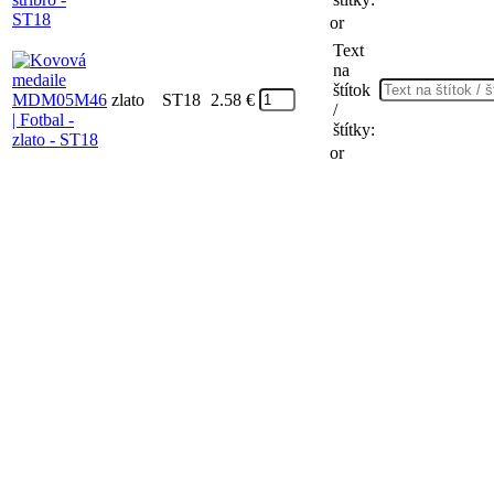
or
Text
na
štítok
zlato
ST18
2.58
€
/
štítky:
or