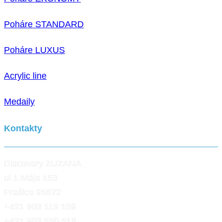
Poháre STANDARD
Poháre LUXUS
Acrylic line
Medaily
Kontakty
Discovery ZUZANA
ul.1.Mája 153
Prašice 95622
+421 903 119 109
+421 903 550 518