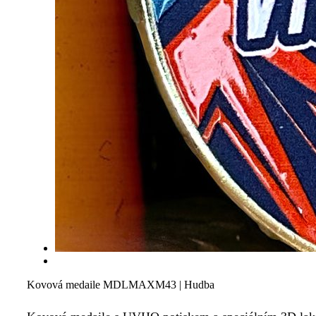
Kovová medaile MDLMAXM43 | Hudba