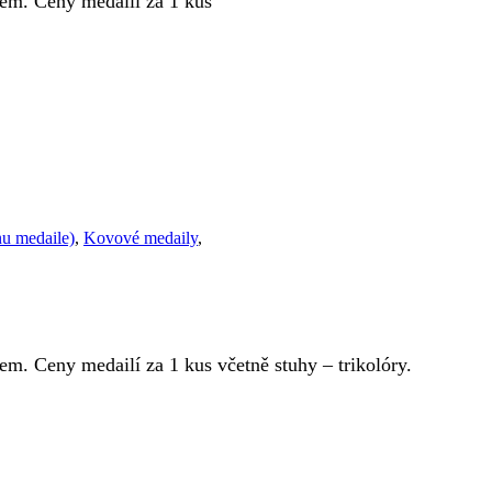
em. Ceny medailí za 1 kus
nu medaile)
,
Kovové medaily
,
. Ceny medailí za 1 kus včetně stuhy – trikolóry.