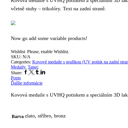
Kovová medaile s UVHQ potiskem a speciálním 3D lak
včetně stuhy – trikolóry. Text na zadní straně.
Now go add some variable products!
Wishlist
Please, enable Wishlist.
SKU:
N/A
Categories:
Kovové medaile s grafikou (UV potisk na zadní stra
Medaily
,
Tanec
Facebook
Twitter
Tumblr
Linkedin
Share:
Popis
Ďalšie informácie
Kovová medaile s UVHQ potiskem a speciálním 3D lakem
zlato, stříbro, bronz
Barva