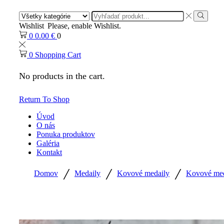
Search
input
Search
Wishlist
Please, enable Wishlist.
0
0.00
€
0
0
Shopping Cart
No products in the cart.
Return To Shop
Úvod
O nás
Ponuka produktov
Galéria
Kontakt
/
/
/
Domov
Medaily
Kovové medaily
Kovové meda