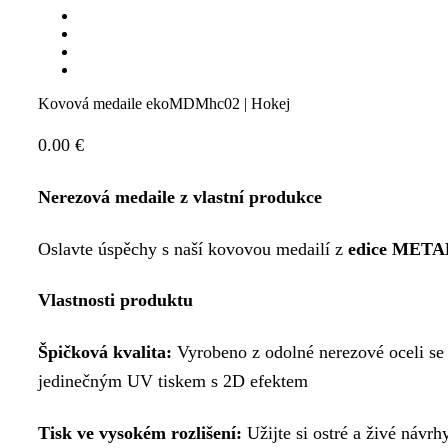
Kovová medaile ekoMDMhc02 | Hokej
0.00
€
Nerezová medaile z vlastní produkce
Oslavte úspěchy s naší kovovou medailí z
edice MET
Vlastnosti produktu
Špičková kvalita:
Vyrobeno z odolné nerezové oceli s
jedinečným UV tiskem s 2D efektem
Tisk ve vysokém rozlišení:
Užijte si ostré a živé návr