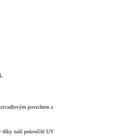
AL
e zrcadlovým povrchem s
hy díky naší pokročilé UV