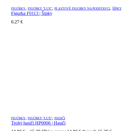
,
,
,
FIGÚRKY
FIGÚRKY "LUX"
PLASTOVÉ FIGURKY NA PODSTAVCI
ŠÍPKY
Figurka F0113 | Šipky
6.27
€
,
,
FIGÚRKY
FIGÚRKY "LUX"
HASIČI
Trofej hasiči HP0006 | Hasiči