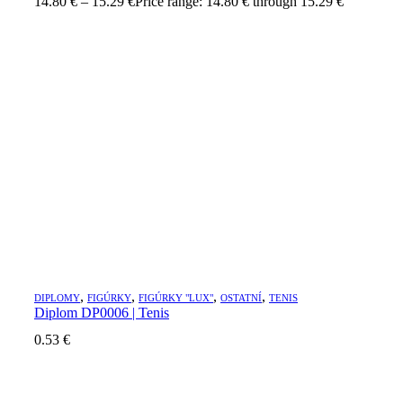
14.80
€
–
15.29
€
Price range: 14.80 € through 15.29 €
,
,
,
,
DIPLOMY
FIGÚRKY
FIGÚRKY "LUX"
OSTATNÍ
TENIS
Diplom DP0006 | Tenis
0.53
€