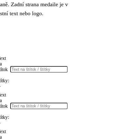
raně. Zadní strana medaile je v
stní text nebo logo.
ext
a
títok
títky:
r
ext
a
títok
títky:
r
ext
a