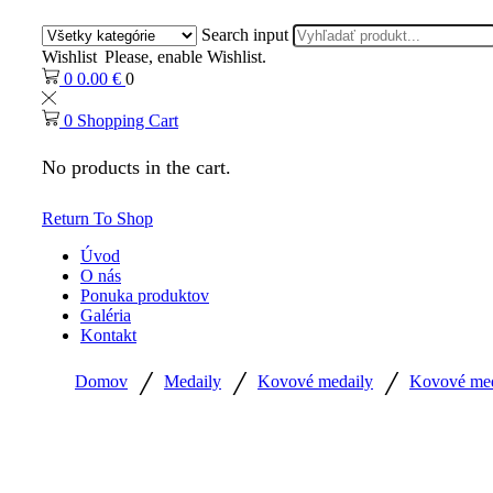
Search input
Wishlist
Please, enable Wishlist.
0
0.00
€
0
0
Shopping Cart
No products in the cart.
Return To Shop
Úvod
O nás
Ponuka produktov
Galéria
Kontakt
/
/
/
Domov
Medaily
Kovové medaily
Kovové meda