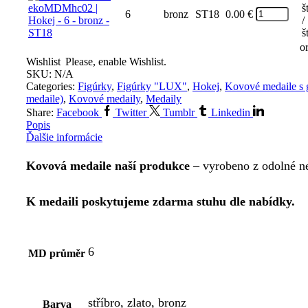
š
6
bronz
ST18
0.00
€
/
š
o
Wishlist
Please, enable Wishlist.
SKU:
N/A
Categories:
Figúrky
,
Figúrky "LUX"
,
Hokej
,
Kovové medaile s g
medaile)
,
Kovové medaily
,
Medaily
Share:
Facebook
Twitter
Tumblr
Linkedin
Popis
Ďalšie informácie
Kovová medaile naší produkce
– vyrobeno z odolné ne
K medaili poskytujeme zdarma stuhu dle nabídky.
6
MD průměr
stříbro, zlato, bronz
Barva