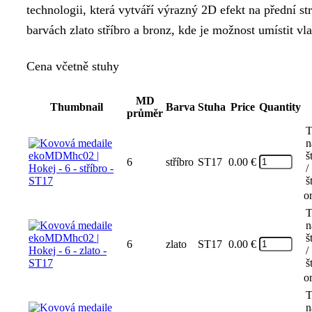
technologii, která vytváří výrazný 2D efekt na přední st
barvách zlato stříbro a bronz, kde je možnost umístit vla
Cena včetně stuhy
MD
Thumbnail
Barva
Stuha
Price
Quantity
průměr
T
n
š
6
stříbro
ST17
0.00
€
/
š
o
T
n
š
6
zlato
ST17
0.00
€
/
š
o
T
n