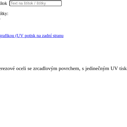
títok
títky:
r
rafikou (UV potisk na zadní stranu
rezové oceli se zrcadlovým povrchem, s jedinečným UV tisk