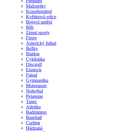
Pinguins
Mažoretky
Krasobruslení
Květinová edice
Bojová umění
Běh
Zimní sporty
Firmy
Americký futbal
Bežky
Biatlon
Cyklistika
Discgolf
Eisstock
Futsal
Gymnastika
Motorsport
Nohejbal
Petanque
Tanec
Atletika
Badminton
Baseball
Curling
Hádzaná