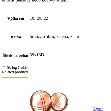
umístit plastový nebo kovový štítek.
18, 20, 22
Výška cm
bronz, stříbro, zelená, zlato
Barva
39x13D
Štítek na pohár
Sizing Guide
Related products
Výber