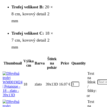
Trofej velikost B:
20 ×
8 cm, kovový detail 2
mm
Trofej velikost C:
18 ×
7 cm, kovový detail 2
mm
Štítek
Výška
Thumbnail
Barva
na
Price
Quantity
cm
pohár
Text
na
štítok
18
zlato
39x13D
16.07
€
/
štítky:
or
Text
na