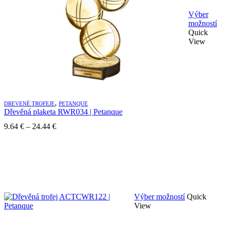
Výber
Te
možností
pr
Quick
m
View
vi
va
Mo
si
mô
vy
,
na
DREVENÉ TROFEJE
PETANQUE
Dřevěná plaketa RWR034 | Petanque
st
pr
Price
9.64
€
–
24.44
€
range:
9.64 €
through
24.44 €
Tento
Výber možností
Quick
produkt
View
má
viacero