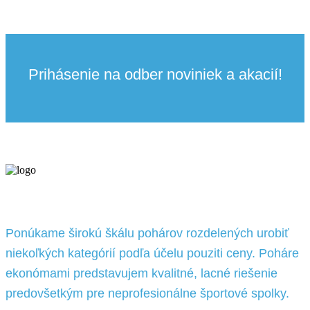
16.07 €
through
21.94 €
Prihásenie na odber noviniek a akacií!
Ponúkame širokú škálu pohárov rozdelených urobiť
niekoľkých kategórií podľa účelu pouziti ceny. Poháre
ekonómami predstavujem kvalitné, lacné riešenie
predovšetkým pre neprofesionálne športové spolky.