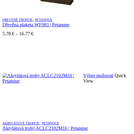
si
mô
vy
,
na
DREVENÉ TROFEJE
PETANQUE
Dřevěná plaketa WF083 | Petanque
st
pr
Price
5.78
€
–
16.77
€
range:
5.78 €
through
16.77 €
Tento
Výber možností
Quick
produkt
View
má
viacero
variantov.
Možnosti
si
môžete
vybrať
,
na
AKRYLÁTOVÉ TROFEJE
PETANQUE
Akrylátová trofej ACLC2102M16 | Petanque
stránke