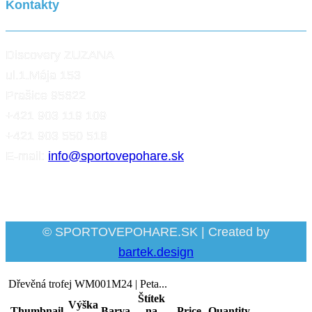
Kontakty
Discovery ZUZANA
ul.1.Mája 153
Prašice 95622
+421 903 119 109
+421 903 550 518
E-mail:
info@sportovepohare.sk
Facebook
© SPORTOVEPOHARE.SK | Created by
bartek.design
Dřevěná trofej WM001M24 | Peta...
Štítek
Výška
Thumbnail
Barva
na
Price
Quantity