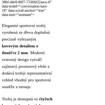
38bf-4de9-80f7-7336fd32aace-8″
data-testid=“conversation-turn-
18″ data-scroll-anchor=“true“
data-turn=“assistant“>
Elegantní sportovní trofej
vyrobená ze dřeva doplněná
precizně vyřezaným
kovovým detailem o
tloušťce 2 mm
. Moderní
vrstvený design vytváří
zajímavý prostorový efekt a
dodává trofeji reprezentativní
vzhled vhodný pro sportovní
soutěže a turnaje.
Trofej je dostupná ve
čtyřech