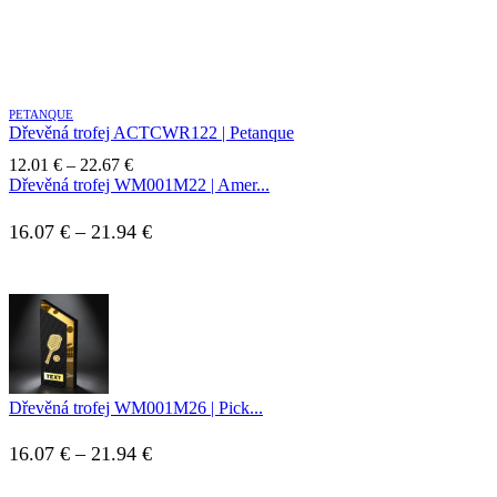
variantov.
Možnosti
si
môžete
vybrať
na
PETANQUE
Dřevěná trofej ACTCWR122 | Petanque
stránke
produktu.
Price
12.01
€
–
22.67
€
range:
Dřevěná trofej WM001M22 | Amer...
12.01 €
through
Price
16.07
€
–
21.94
€
22.67 €
range:
16.07 €
through
21.94 €
Dřevěná trofej WM001M26 | Pick...
Price
16.07
€
–
21.94
€
range: