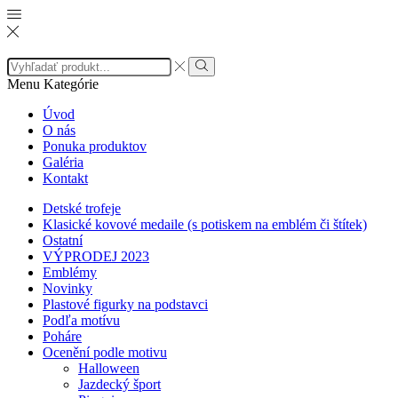
Search
input
Search
Menu
Kategórie
Úvod
O nás
Ponuka produktov
Galéria
Kontakt
Detské trofeje
Klasické kovové medaile (s potiskem na emblém či štítek)
Ostatní
VÝPRODEJ 2023
Emblémy
Novinky
Plastové figurky na podstavci
Podľa motívu
Poháre
Ocenění podle motivu
Halloween
Jazdecký šport