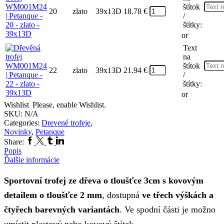
štítok
20
zlato
39x13D
18.78
€
/
štítky:
or
Text
na
štítok
22
zlato
39x13D
21.94
€
/
štítky:
or
Wishlist
Please, enable Wishlist.
SKU:
N/A
Categories:
Drevené trofeje
,
Novinky
,
Petanque
Facebook
Twitter
Tumblr
Linkedin
Share:
Popis
Ďalšie informácie
Sportovní trofej ze dřeva o tloušťce 3cm s kovovým
detailem o tloušťce 2 mm
, dostupná
ve třech výškách a
čtyřech barevných variantách
. Ve spodní části je možno