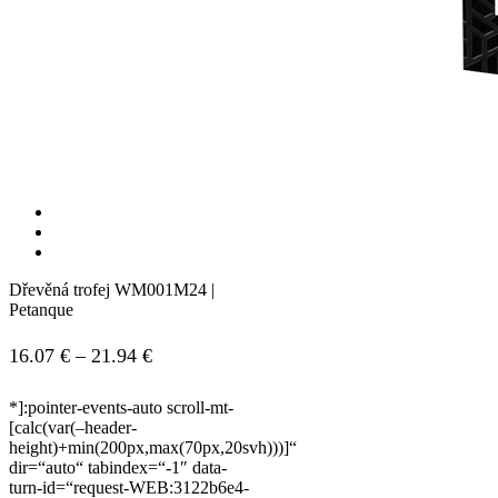
Dřevěná trofej WM001M24 |
Petanque
Price
16.07
€
–
21.94
€
range:
*]:pointer-events-auto scroll-mt-
16.07 €
[calc(var(–header-
height)+min(200px,max(70px,20svh)))]“
through
dir=“auto“ tabindex=“-1″ data-
21.94 €
turn-id=“request-WEB:3122b6e4-