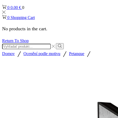
0
0.00
€
0
0
Shopping Cart
No products in the cart.
Return To Shop
Search
input
Search
/
/
/
Domov
Ocenění podle motivu
Petanque