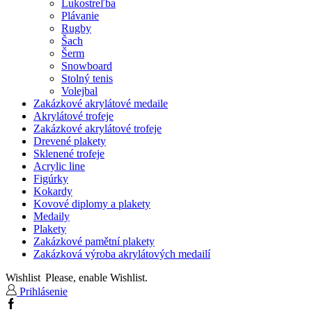
Lukostreľba
Plávanie
Rugby
Šach
Šerm
Snowboard
Stolný tenis
Volejbal
Zakázkové akrylátové medaile
Akrylátové trofeje
Zakázkové akrylátové trofeje
Drevené plakety
Sklenené trofeje
Acrylic line
Figúrky
Kokardy
Kovové diplomy a plakety
Medaily
Plakety
Zakázkové pamětní plakety
Zakázková výroba akrylátových medailí
Wishlist
Please, enable Wishlist.
Prihlásenie
Facebook