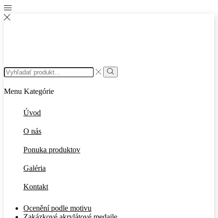
Search
input
Search
Menu
Kategórie
Úvod
O nás
Ponuka produktov
Galéria
Kontakt
Ocenění podle motivu
Zakázkové akrylátové medaile