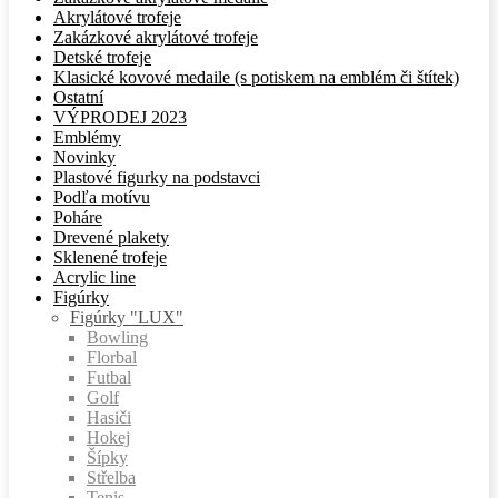
Akrylátové trofeje
Zakázkové akrylátové trofeje
Detské trofeje
Klasické kovové medaile (s potiskem na emblém či štítek)
Ostatní
VÝPRODEJ 2023
Emblémy
Novinky
Plastové figurky na podstavci
Podľa motívu
Poháre
Drevené plakety
Sklenené trofeje
Acrylic line
Figúrky
Figúrky "LUX"
Bowling
Florbal
Futbal
Golf
Hasiči
Hokej
Šípky
Střelba
Tenis