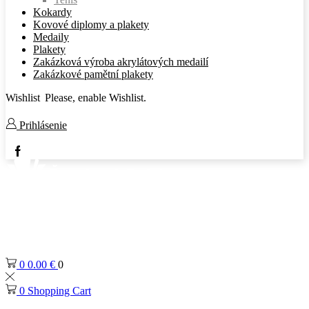
Kokardy
Kovové diplomy a plakety
Medaily
Plakety
Zakázková výroba akrylátových medailí
Zakázkové pamětní plakety
Wishlist
Please, enable Wishlist.
Prihlásenie
Facebook
0
0.00
€
0
0
Shopping Cart