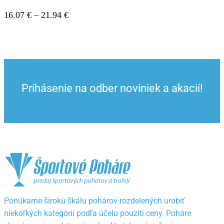
21.94 €
Price
16.07
€
–
21.94
€
range:
16.07 €
through
21.94 €
Prihásenie na odber noviniek a akacií!
Ponúkame širokú škálu pohárov rozdelených urobiť
niekoľkých kategórií podľa účelu pouziti ceny. Poháre