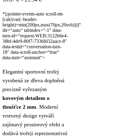
range:
*]:pointer-events-auto scroll-mt-
16.07 €
[calc(var(–header-
height)+min(200px,max(70px,20svh)))]“
through
dir=“auto“ tabindex=“-1″ data-
21.94 €
turn-id=“request-WEB:3122b6e4-
38bf-4de9-80f7-7336fd32aace-8″
data-testid=“conversation-turn-
18″ data-scroll-anchor=“true“
data-turn=“assistant“>
Elegantní sportovní trofej
vyrobená ze dřeva doplněná
precizně vyřezaným
kovovým detailem o
tloušťce 2 mm
. Moderní
vrstvený design vytváří
zajímavý prostorový efekt a
dodává trofeji reprezentativní