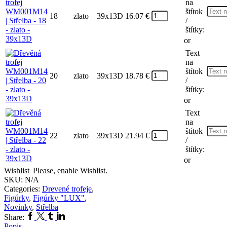
na
štítok
18
zlato
39x13D
16.07
€
/
štítky:
or
Text
na
štítok
20
zlato
39x13D
18.78
€
/
štítky:
or
Text
na
štítok
22
zlato
39x13D
21.94
€
/
štítky:
or
Wishlist
Please, enable Wishlist.
SKU:
N/A
Categories:
Drevené trofeje
,
Figúrky
,
Figúrky "LUX"
,
Novinky
,
Střelba
Facebook
Twitter
Tumblr
Linkedin
Share:
Popis