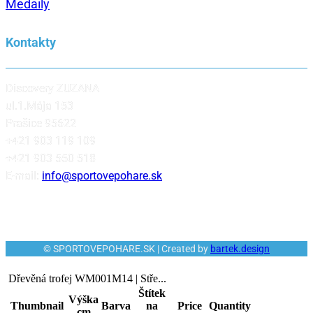
Medaily
Kontakty
Discovery ZUZANA
ul.1.Mája 153
Prašice 95622
+421 903 119 109
+421 903 550 518
E-mail:
info@sportovepohare.sk
© SPORTOVEPOHARE.SK | Created by
bartek.design
Dřevěná trofej WM001M14 | Stře...
Štítek
Výška
Thumbnail
Barva
na
Price
Quantity
cm