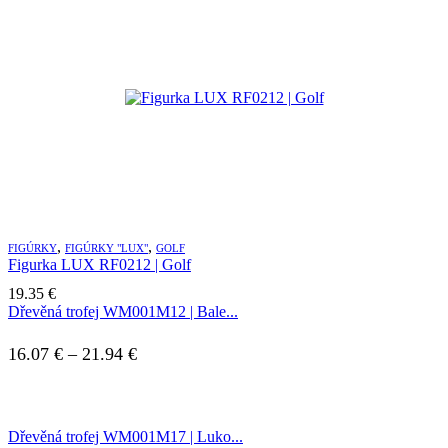
,
,
FIGÚRKY
FIGÚRKY "LUX"
GOLF
Figurka LUX RF0212 | Golf
19.35
€
Dřevěná trofej WM001M12 | Bale...
Price
16.07
€
–
21.94
€
range:
16.07 €
Dřevěná trofej WM001M17 | Luko...
through