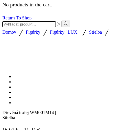
No products in the cart.
Return To Shop
Search
input
Search
/
/
/
/
Domov
Figúrky
Figúrky "LUX"
Střelba
Dřevěná trofej WM001M14 |
Střelba
Price
16.07
€
–
21.94
€