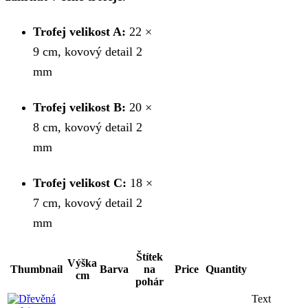
Trofej velikost A:
22 ×
9 cm, kovový detail 2
mm
Trofej velikost B:
20 ×
8 cm, kovový detail 2
mm
Trofej velikost C:
18 ×
7 cm, kovový detail 2
mm
Štítek
Výška
Thumbnail
Barva
na
Price
Quantity
cm
pohár
Text