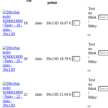
cm
pohár
Text
na
štítok
/
18
zlato
39x13D
16.07
€
štítky:
or
Text
na
štítok
/
20
zlato
39x13D
18.78
€
štítky:
or
Text
na
štítok
/
22
zlato
39x13D
21.94
€
štítky:
or