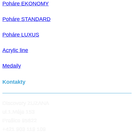
Poháre EKONOMY
Poháre STANDARD
Poháre LUXUS
Acrylic line
Medaily
Kontakty
Discovery ZUZANA
ul.1.Mája 153
Prašice 95622
+421 903 119 109