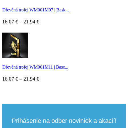
Dřevěná trofej WM001M07 | Bask...
Price
16.07
€
–
21.94
€
range:
16.07 €
through
21.94 €
Dřevěná trofej WM001M11 | Base...
Price
16.07
€
–
21.94
€
range:
16.07 €
through
21.94 €
Prihásenie na odber noviniek a akacií!