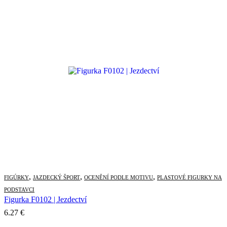
range:
14.80 €
through
15.29 €
,
,
,
FIGÚRKY
JAZDECKÝ ŠPORT
OCENĚNÍ PODLE MOTIVU
PLASTOVÉ FIGURKY NA
PODSTAVCI
Figurka F0102 | Jezdectví
6.27
€