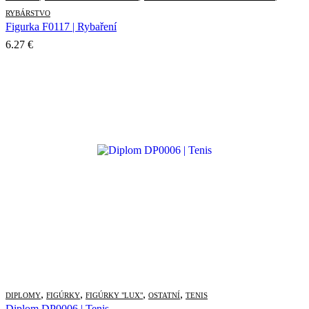
RYBÁRSTVO
Figurka F0117 | Rybaření
6.27
€
,
,
,
,
DIPLOMY
FIGÚRKY
FIGÚRKY "LUX"
OSTATNÍ
TENIS
Diplom DP0006 | Tenis