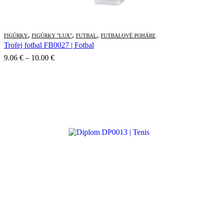
,
,
,
FIGÚRKY
FIGÚRKY "LUX"
FUTBAL
FUTBALOVÉ POHÁRE
Trofej fotbal FB0027 | Fotbal
Price
9.06
€
–
10.00
€
range:
9.06 €
through
10.00 €