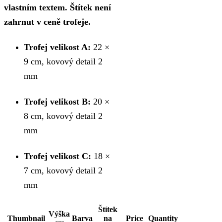
vlastním textem. Štítek není
zahrnut v ceně trofeje.
Trofej velikost A:
22 ×
9 cm, kovový detail 2
mm
Trofej velikost B:
20 ×
8 cm, kovový detail 2
mm
Trofej velikost C:
18 ×
7 cm, kovový detail 2
mm
Štítek
Výška
Thumbnail
Barva
na
Price
Quantity