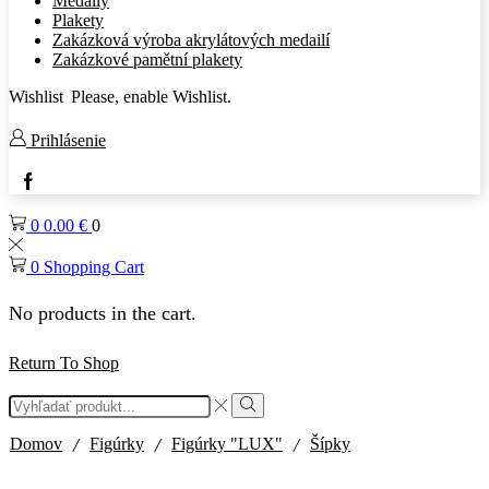
Medaily
Plakety
Zakázková výroba akrylátových medailí
Zakázkové pamětní plakety
Wishlist
Please, enable Wishlist.
Prihlásenie
Facebook
0
0.00
€
0
0
Shopping Cart
No products in the cart.
Return To Shop
Search
input
Search
/
/
/
Domov
Figúrky
Figúrky "LUX"
Šípky