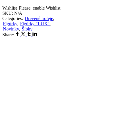
Wishlist
Please, enable Wishlist.
SKU:
N/A
Categories:
Drevené trofeje
,
Figúrky
,
Figúrky "LUX"
,
Novinky
,
Šípky
Facebook
Twitter
Tumblr
Linkedin
Share: