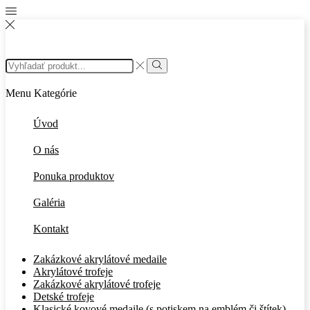
Search
input
Search
Menu
Kategórie
Úvod
O nás
Ponuka produktov
Galéria
Kontakt
Zakázkové akrylátové medaile
Akrylátové trofeje
Zakázkové akrylátové trofeje
Detské trofeje
Klasické kovové medaile (s potiskem na emblém či štítek)