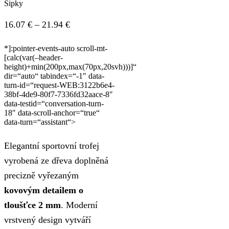
Šipky
Price
16.07
€
–
21.94
€
range:
*]:pointer-events-auto scroll-mt-
16.07 €
[calc(var(–header-
height)+min(200px,max(70px,20svh)))]“
through
dir=“auto“ tabindex=“-1″ data-
21.94 €
turn-id=“request-WEB:3122b6e4-
38bf-4de9-80f7-7336fd32aace-8″
data-testid=“conversation-turn-
18″ data-scroll-anchor=“true“
data-turn=“assistant“>
Elegantní sportovní trofej
vyrobená ze dřeva doplněná
precizně vyřezaným
kovovým detailem o
tloušťce 2 mm
. Moderní
vrstvený design vytváří