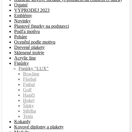
Ostatní
VÝPRODEJ 2023
Emblémy
Novinky
Plastové figurky na podstavci
Podľa motívu
Poháre
Ocenění podle motivu
Drevené plakety
Sklenené trofeje
Acrylic line
Figúrky
Figúrky "LUX"
Bowling
Florbal
Futbal
Golf
Hasiči
Hokej
Šípky
Střelba
Tenis
Kokardy
Kovové diplomy a plakety