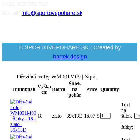
+421 903 550 518
E-mail:
info@sportovepohare.sk
Facebook
© SPORTOVEPOHARE.SK | Created by
bartek.design
Dřevěná trofej WM001M09 | Šipk...
Štítek
Výška
Thumbnail
Barva
na
Price
Quantity
cm
pohár
Text
na
18
zlato
39x13D
16.07
€
štítok
/
štítky:
Text