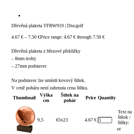
Dřevěná plaketa TFRW919 | Discgolf
4.67
€
–
7.50
€
Price range: 4.67 € through 7.50 €
Dřevěná plaketa z březové překližky
– 8mm trofej
– 27mm podstavec
Na podstavec lze umístit kovový štítek.
V ceně poháru není zahrnuta cena štítku.
Výška
Štítek na
Thumbnail
Price
Quantity
cm
pohár
Text na
štítok /
9,5
65x23
4.67
€
štítky:
or