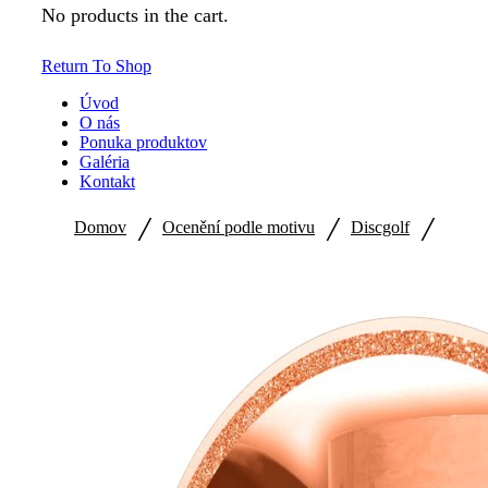
No products in the cart.
Return To Shop
Úvod
O nás
Ponuka produktov
Galéria
Kontakt
/
/
/
Domov
Ocenění podle motivu
Discgolf