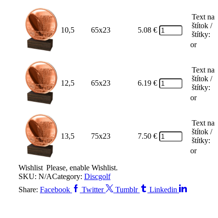
Text na
štítok /
10,5
65x23
5.08
€
štítky:
or
Text na
štítok /
12,5
65x23
6.19
€
štítky:
or
Text na
štítok /
13,5
75x23
7.50
€
štítky:
or
Wishlist
Please, enable Wishlist.
SKU:
N/A
Category:
Discgolf
Share:
Facebook
Twitter
Tumblr
Linkedin