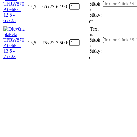
štítok
12,5
65x23
6.19
€
/
štítky:
or
Text
na
štítok
13,5
75x23
7.50
€
/
štítky:
or