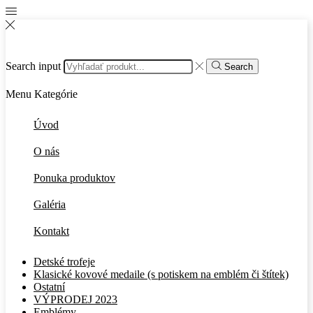
Search input
Search
Menu
Kategórie
Úvod
O nás
Ponuka produktov
Galéria
Kontakt
Detské trofeje
Klasické kovové medaile (s potiskem na emblém či štítek)
Ostatní
VÝPRODEJ 2023
Emblémy