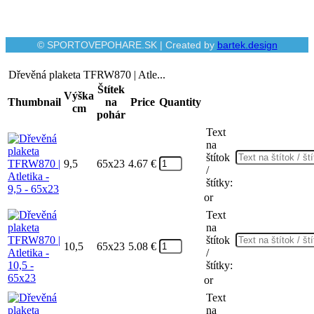
© SPORTOVEPOHARE.SK | Created by
bartek.design
Dřevěná plaketa TFRW870 | Atle...
Štítek
Výška
Thumbnail
na
Price
Quantity
cm
pohár
Text
na
štítok
9,5
65x23
4.67
€
/
štítky:
or
Text
na
štítok
10,5
65x23
5.08
€
/
štítky:
or
Text
na