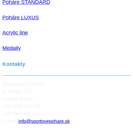
Poháre STANDARD
Poháre LUXUS
Acrylic line
Medaily
Kontakty
Discovery ZUZANA
ul.1.Mája 153
Prašice 95622
+421 903 119 109
+421 903 550 518
E-mail:
info@sportovepohare.sk