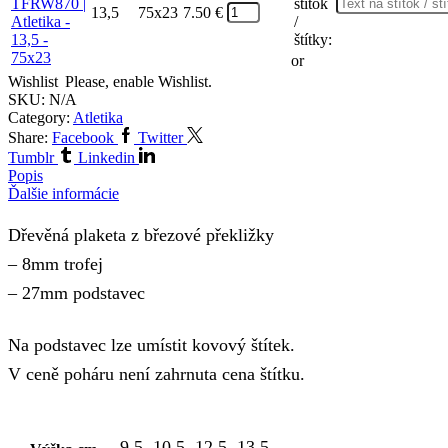
štítok
13,5
75x23
7.50
€
/
štítky:
or
Wishlist
Please, enable Wishlist.
SKU:
N/A
Category:
Atletika
Share:
Facebook
Twitter
Tumblr
Linkedin
Popis
Ďalšie informácie
Dřevěná plaketa z březové překližky
– 8mm trofej
– 27mm podstavec
Na podstavec lze umístit kovový štítek.
V ceně poháru není zahrnuta cena štítku.
9,5, 10,5, 12,5, 13,5