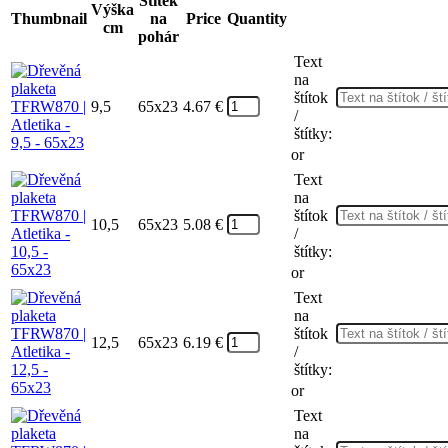
Štítek
Výška
Thumbnail
na
Price
Quantity
cm
pohár
Text
na
štítok
9,5
65x23
4.67
€
/
štítky:
or
Text
na
štítok
10,5
65x23
5.08
€
/
štítky:
or
Text
na
štítok
12,5
65x23
6.19
€
/
štítky:
or
Text
na