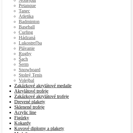
Nohejbal
Petanque
Tanec
Atletika
Badminton
Baseball
Curling
Hádzaná
Lukostreľba
Plávanie
Rugby
Šach
Šerm
Snowboard
Stolný Tenis
Volejbal
Zakázkové akrylátové medaile
Akrylátové trofeje
Zakázkové akrylátové trofeje
Drevené plakety
Sklenené trofeje
Acrylic line
Figúrky
Kokardy
Kovové diplomy a plakety