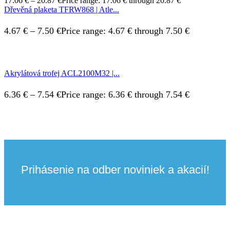
17.06
€
–
20.87
€
Price range: 17.06 € through 20.87 €
Dřevěná plaketa TFRW868 | Atle...
4.67
€
–
7.50
€
Price range: 4.67 € through 7.50 €
Akrylátová trofej ACL2100M32 |...
6.36
€
–
7.54
€
Price range: 6.36 € through 7.54 €
Prihásenie na odber noviniek a akacií!