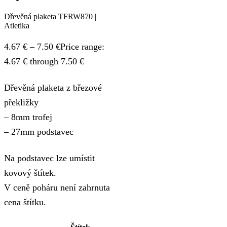
Dřevěná plaketa TFRW870 |
Atletika
4.67
€
–
7.50
€
Price range:
4.67 € through 7.50 €
Dřevěná plaketa z březové
překližky
– 8mm trofej
– 27mm podstavec
Na podstavec lze umístit
kovový štítek.
V ceně poháru není zahrnuta
cena štítku.