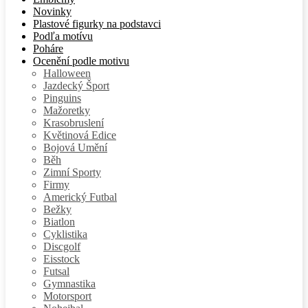
Novinky
Plastové figurky na podstavci
Podľa motívu
Poháre
Ocenění podle motivu
Halloween
Jazdecký Šport
Pinguins
Mažoretky
Krasobruslení
Květinová Edice
Bojová Umění
Běh
Zimní Sporty
Firmy
Americký Futbal
Bežky
Biatlon
Cyklistika
Discgolf
Eisstock
Futsal
Gymnastika
Motorsport