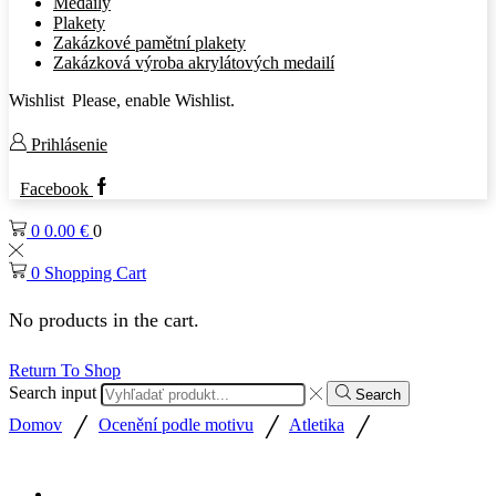
Medaily
Plakety
Zakázkové pamětní plakety
Zakázková výroba akrylátových medailí
Wishlist
Please, enable Wishlist.
Prihlásenie
Facebook
0
0.00
€
0
0
Shopping Cart
No products in the cart.
Return To Shop
Search input
Search
/
/
/
Domov
Ocenění podle motivu
Atletika