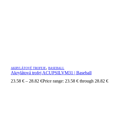
,
AKRYLÁTOVÉ TROFEJE
BASEBALL
Akrylátová trofej ACUPSILVM31 | Baseball
23.58
€
–
28.82
€
Price range: 23.58 € through 28.82 €