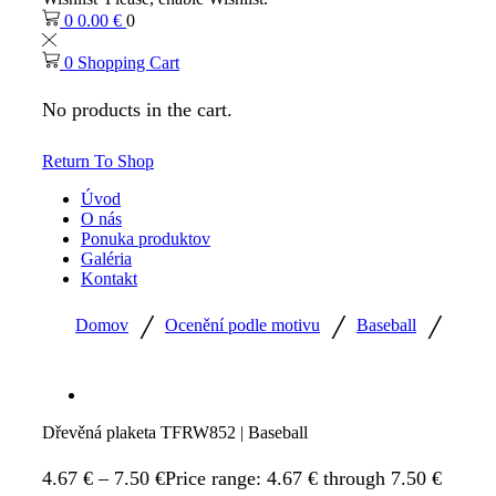
0
0.00
€
0
0
Shopping Cart
No products in the cart.
Return To Shop
Úvod
O nás
Ponuka produktov
Galéria
Kontakt
/
/
/
Domov
Ocenění podle motivu
Baseball
Dřevěná plaketa TFRW852 | Baseball
4.67
€
–
7.50
€
Price range: 4.67 € through 7.50 €