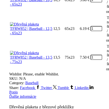
/
š
o
T
n
š
12,5
65x23
6.19
€
/
š
o
T
n
š
13,5
75x23
7.50
€
/
š
o
Wishlist
Please, enable Wishlist.
SKU:
N/A
Category:
Baseball
Share:
Facebook
Twitter
Tumblr
Linkedin
Popis
Ďalšie informácie
Dřevěná plaketa z březové překližky