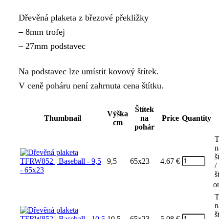
Dřevěná plaketa z březové překližky
– 8mm trofej
– 27mm podstavec
Na podstavec lze umístit kovový štítek.
V ceně poháru není zahrnuta cena štítku.
Štítek
Výška
Thumbnail
na
Price
Quantity
cm
pohár
T
n
š
9,5
65x23
4.67
€
/
š
o
T
n
š
10,5
65x23
5.08
€