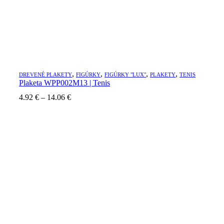
,
,
,
,
DREVENÉ PLAKETY
FIGÚRKY
FIGÚRKY "LUX"
PLAKETY
TENIS
Plaketa WPP002M13 | Tenis
Price
4.92
€
–
14.06
€
range:
4.92 €
through
14.06 €