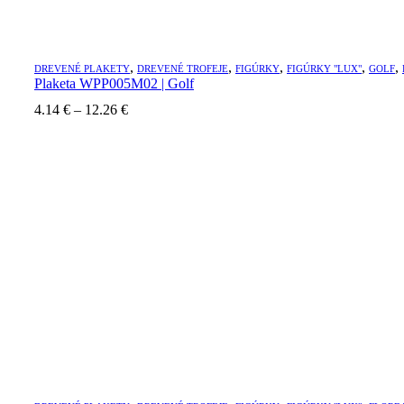
,
,
,
,
,
DREVENÉ PLAKETY
DREVENÉ TROFEJE
FIGÚRKY
FIGÚRKY "LUX"
GOLF
Plaketa WPP005M02 | Golf
Price
4.14
€
–
12.26
€
range:
4.14 €
through
12.26 €