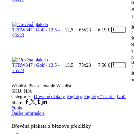
š
o
T
n
š
12,5
65x23
6.19
€
/
š
o
T
n
š
13,5
75x23
7.50
€
/
š
o
Wishlist
Please, enable Wishlist.
SKU:
N/A
Categories:
Drevené plakety
,
Figúrky
,
Figúrky "LUX"
,
Golf
Facebook
Twitter
Tumblr
Linkedin
Share:
Popis
Ďalšie informácie
Dřevěná plaketa z březové překližky