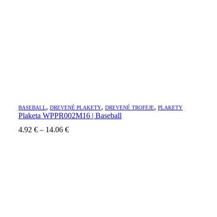
,
,
,
BASEBALL
DREVENÉ PLAKETY
DREVENÉ TROFEJE
PLAKETY
Plaketa WPPR002M16 | Baseball
Price
4.92
€
–
14.06
€
range:
4.92 €
through
14.06 €