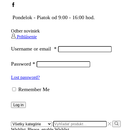
Facebook
Pondelok - Piatok od 9:00 - 16:00 hod.
Odber noviniek
Prihlásenie
Username or email
*
Password
*
Lost password?
Remember Me
Log in
Search
input
Search
Wishlist
Please, enable Wishlist.