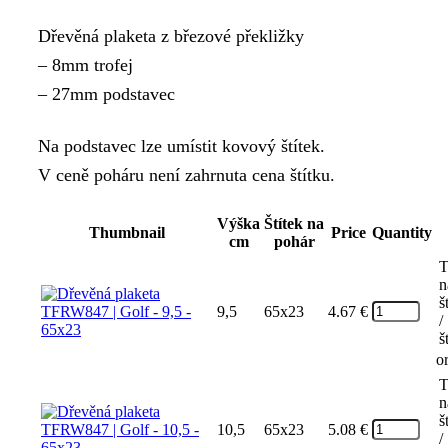
range:
Dřevěná plaketa z březové překližky
4.67 €
– 8mm trofej
through
– 27mm podstavec
7.50 €
Na podstavec lze umístit kovový štítek.
V ceně poháru není zahrnuta cena štítku.
Výška
Štítek na
Thumbnail
Price
Quantity
cm
pohár
T
n
š
9,5
65x23
4.67
€
/
š
o
T
n
š
10,5
65x23
5.08
€
/