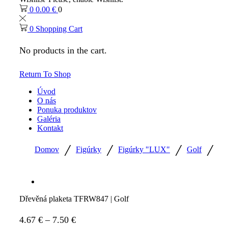
0
0.00
€
0
0
Shopping Cart
No products in the cart.
Return To Shop
Úvod
O nás
Ponuka produktov
Galéria
Kontakt
/
/
/
/
Domov
Figúrky
Figúrky "LUX"
Golf
Dřevěná plaketa TFRW847 | Golf
Price
4.67
€
–
7.50
€