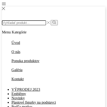
Search
input
Search
Menu
Kategórie
Úvod
O nás
Ponuka produktov
Galéria
Kontakt
VÝPRODEJ 2023
Emblémy
Novinky
Plastové figurky na podstavci
Podľa motívu