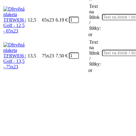
Text
na
štítok
12,5
65x23
6.19
€
/
štítky:
or
Text
na
štítok
13,5
75x23
7.50
€
/
štítky:
or