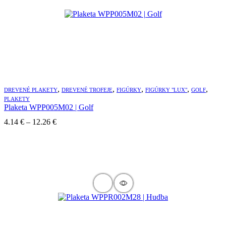
,
,
,
,
,
DREVENÉ PLAKETY
DREVENÉ TROFEJE
FIGÚRKY
FIGÚRKY "LUX"
GOLF
PLAKETY
Plaketa WPP005M02 | Golf
Price
4.14
€
–
12.26
€
range:
4.14 €
through
12.26 €