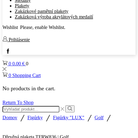
Medaily
Plakety
Zakázkové pamětní plakety
Zakázková výroba akrylátových medailí
Wishlist
Please, enable Wishlist.
Prihlásenie
Facebook
0
0.00
€
0
0
Shopping Cart
No products in the cart.
Return To Shop
Search
input
Search
/
/
/
/
Domov
Figúrky
Figúrky "LUX"
Golf
Dřevěná plaketa TFRW836 | Golf