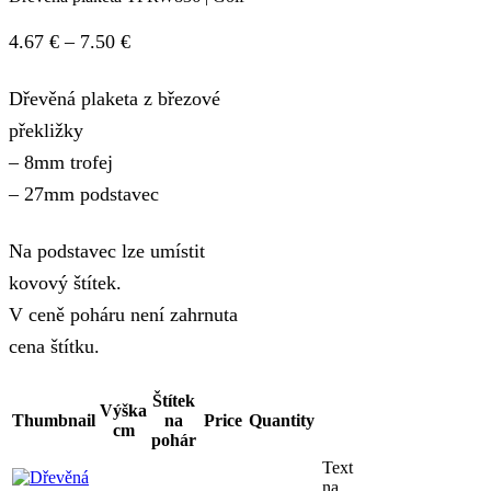
Price
4.67
€
–
7.50
€
range:
Dřevěná plaketa z březové
4.67 €
překližky
through
– 8mm trofej
7.50 €
– 27mm podstavec
Na podstavec lze umístit
kovový štítek.
V ceně poháru není zahrnuta
cena štítku.
Štítek
Výška
Thumbnail
na
Price
Quantity
cm
pohár
Text
na