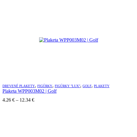
4.92 €
through
14.06 €
,
,
,
,
DREVENÉ PLAKETY
FIGÚRKY
FIGÚRKY "LUX"
GOLF
PLAKETY
Plaketa WPP003M02 | Golf
Price
4.26
€
–
12.34
€
range:
4.26 €
through
12.34 €