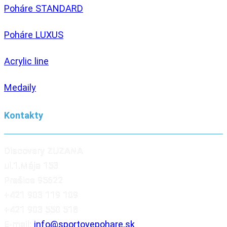
Poháre STANDARD
Poháre LUXUS
Acrylic line
Medaily
Kontakty
Discovery ZUZANA
ul.1.Mája 153
Prašice 95622
+421 903 119 109
+421 903 550 518
E-mail:
info@sportovepohare.sk