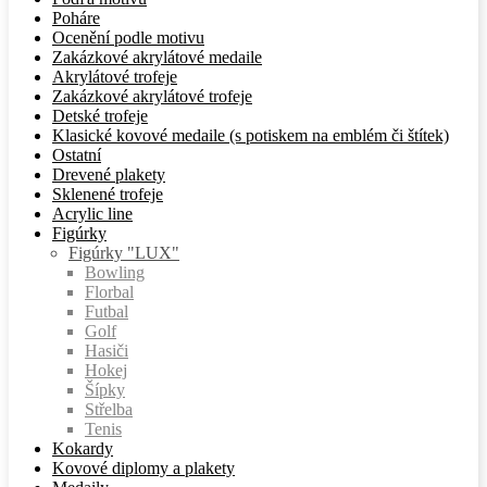
Poháre
Ocenění podle motivu
Zakázkové akrylátové medaile
Akrylátové trofeje
Zakázkové akrylátové trofeje
Detské trofeje
Klasické kovové medaile (s potiskem na emblém či štítek)
Ostatní
Drevené plakety
Sklenené trofeje
Acrylic line
Figúrky
Figúrky "LUX"
Bowling
Florbal
Futbal
Golf
Hasiči
Hokej
Šípky
Střelba
Tenis
Kokardy
Kovové diplomy a plakety