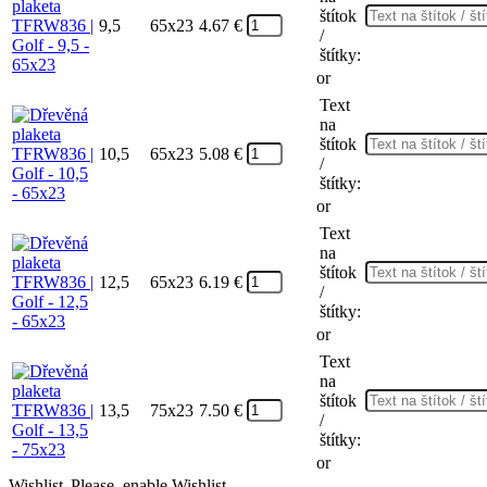
štítok
9,5
65x23
4.67
€
/
štítky:
or
Text
na
štítok
10,5
65x23
5.08
€
/
štítky:
or
Text
na
štítok
12,5
65x23
6.19
€
/
štítky:
or
Text
na
štítok
13,5
75x23
7.50
€
/
štítky:
or
Wishlist
Please, enable Wishlist.