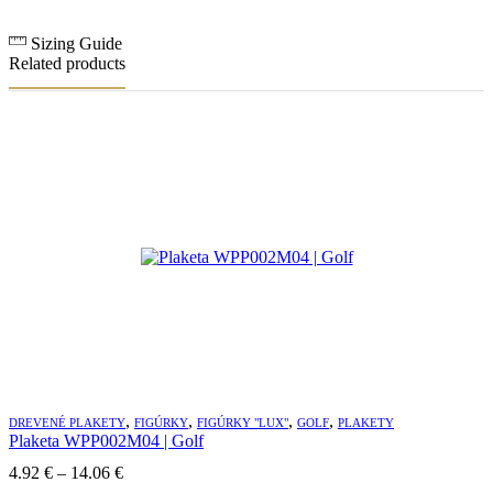
Sizing Guide
Related products
,
,
,
,
DREVENÉ PLAKETY
FIGÚRKY
FIGÚRKY "LUX"
GOLF
PLAKETY
Plaketa WPP002M04 | Golf
Price
4.92
€
–
14.06
€
range: