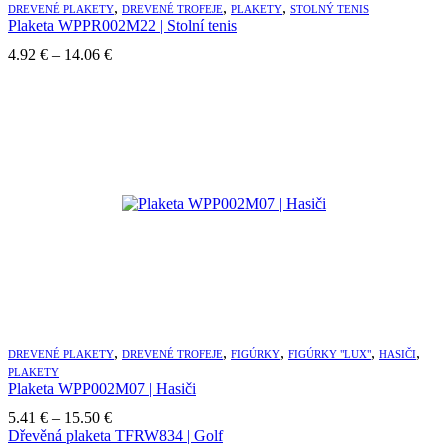
,
,
,
DREVENÉ PLAKETY
DREVENÉ TROFEJE
PLAKETY
STOLNÝ TENIS
Plaketa WPPR002M22 | Stolní tenis
Price
4.92
€
–
14.06
€
range:
4.92 €
through
14.06 €
,
,
,
,
,
DREVENÉ PLAKETY
DREVENÉ TROFEJE
FIGÚRKY
FIGÚRKY "LUX"
HASIČI
PLAKETY
Plaketa WPP002M07 | Hasiči
Price
5.41
€
–
15.50
€
range:
Dřevěná plaketa TFRW834 | Golf