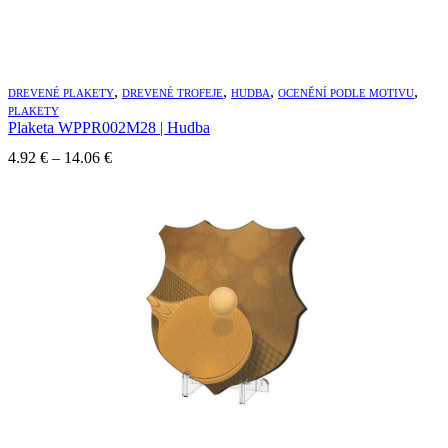
,
,
,
,
DREVENÉ PLAKETY
DREVENÉ TROFEJE
HUDBA
OCENĚNÍ PODLE MOTIVU
PLAKETY
Plaketa WPPR002M28 | Hudba
Price
4.92
€
–
14.06
€
range:
4.92 €
through
14.06 €