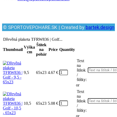
Facebook
© SPORTOVEPOHARE.SK | Created by
bartek.design
Dřevěná plaketa TFRW836 | Golf...
Štítek
Výška
Thumbnail
na
Price
Quantity
cm
pohár
Text
na
štítok
9,5
65x23
4.67
€
/
štítky:
or
Text
na
štítok
10,5
65x23
5.08
€
/
štítky:
or