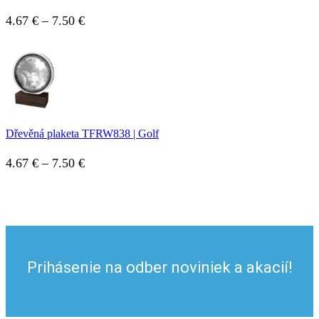
5.41 €
through
Price
4.67
€
–
7.50
€
15.50 €
range:
4.67 €
through
7.50 €
Dřevěná plaketa TFRW838 | Golf
Price
4.67
€
–
7.50
€
range:
4.67 €
through
7.50 €
Prihásenie na odber noviniek a akacií!