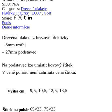
SKU:
N/A
Categories:
Drevené plakety
,
Figúrky
,
Figúrky "LUX"
,
Golf
Facebook
Twitter
Tumblr
Linkedin
Share:
Popis
Ďalšie informácie
Dřevěná plaketa z březové překližky
– 8mm trofej
– 27mm podstavec
Na podstavec lze umístit kovový štítek.
V ceně poháru není zahrnuta cena štítku.
9,5, 10,5, 12,5, 13,5
Výška cm
65×23, 75×23
Štítek na pohár