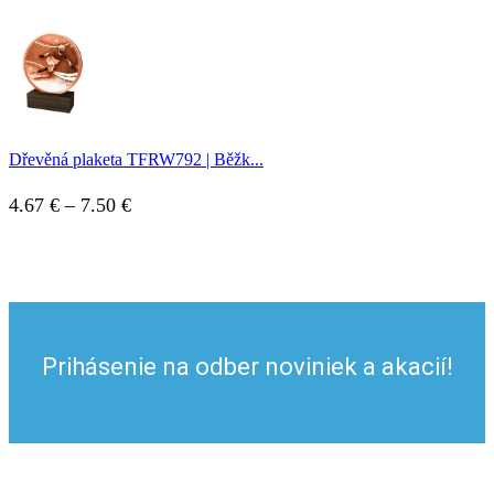
range:
4.67 €
through
7.50 €
Dřevěná plaketa TFRW792 | Běžk...
Price
4.67
€
–
7.50
€
range:
4.67 €
through
7.50 €
Prihásenie na odber noviniek a akacií!