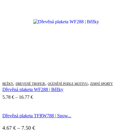
13.78 €
,
,
,
BEŽKY
DREVENÉ TROFEJE
OCENĚNÍ PODLE MOTIVU
ZIMNÍ SPORTY
Dřevěná plaketa WF288 | Běžky
Price
5.78
€
–
16.77
€
range:
5.78 €
Dřevěná plaketa TFRW788 | Snow...
through
16.77 €
Price
4.67
€
–
7.50
€