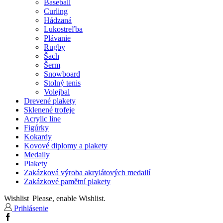
Baseball
Curling
Hádzaná
Lukostreľba
Plávanie
Rugby
Šach
Šerm
Snowboard
Stolný tenis
Volejbal
Drevené plakety
Sklenené trofeje
Acrylic line
Figúrky
Kokardy
Kovové diplomy a plakety
Medaily
Plakety
Zakázková výroba akrylátových medailí
Zakázkové pamětní plakety
Wishlist
Please, enable Wishlist.
Prihlásenie
Facebook