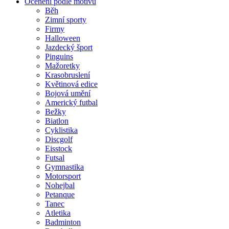
Ocenění podle motivu
Běh
Zimní sporty
Firmy
Halloween
Jazdecký šport
Pinguins
Mažoretky
Krasobruslení
Květinová edice
Bojová umění
Americký futbal
Bežky
Biatlon
Cyklistika
Discgolf
Eisstock
Futsal
Gymnastika
Motorsport
Nohejbal
Petanque
Tanec
Atletika
Badminton