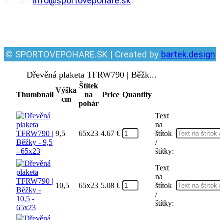
E-mail:
info@sportovepohare.sk
Facebook
© SPORTOVEPOHARE.SK | Created by
bartek.design
Dřevěná plaketa TFRW790 | Běžk...
Štítek
Výška
Thumbnail
na
Price
Quantity
cm
pohár
Text
na
9,5
65x23
4.67
€
štítok
/
štítky:
Text
na
10,5
65x23
5.08
€
štítok
/
štítky: