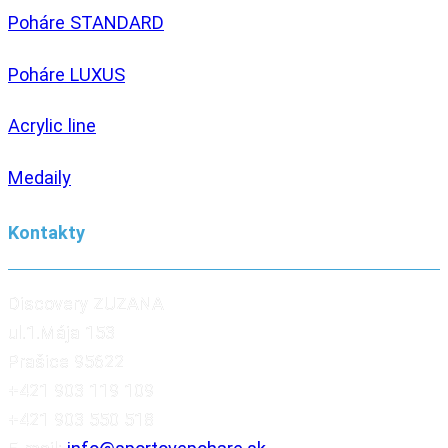
Poháre STANDARD
Poháre LUXUS
Acrylic line
Medaily
Kontakty
Discovery ZUZANA
ul.1.Mája 153
Prašice 95622
+421 903 119 109
+421 903 550 518