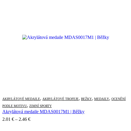
4.51 €
through
13.78 €
,
,
,
,
AKRYLÁTOVÉ MEDAILE
AKRYLÁTOVÉ TROFEJE
BEŽKY
MEDAILY
OCENĚNÍ
,
PODLE MOTIVU
ZIMNÍ SPORTY
Akrylátová medaile MDAS0017M1 | Běžky
Price
2.01
€
–
2.46
€
range: