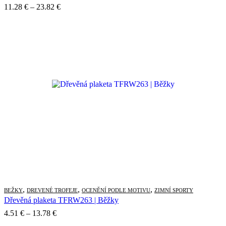
Price
11.28
€
–
23.82
€
range:
11.28 €
through
23.82 €
,
,
,
BEŽKY
DREVENÉ TROFEJE
OCENĚNÍ PODLE MOTIVU
ZIMNÍ SPORTY
Dřevěná plaketa TFRW263 | Běžky
Price
4.51
€
–
13.78
€
range: