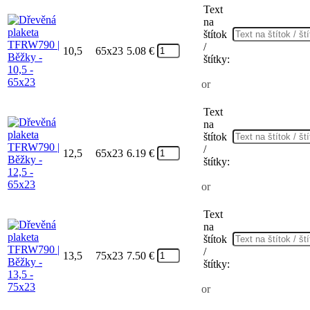
Text
na
štítok
/
10,5
65x23
5.08
€
štítky:
or
Text
na
štítok
/
12,5
65x23
6.19
€
štítky:
or
Text
na
štítok
/
13,5
75x23
7.50
€
štítky:
or