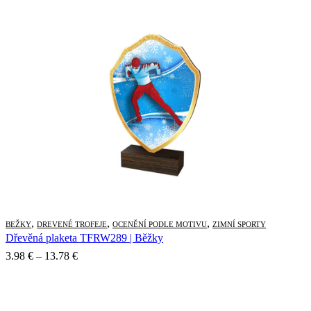
2.01 €
through
2.46 €
,
,
,
BEŽKY
DREVENÉ TROFEJE
OCENĚNÍ PODLE MOTIVU
ZIMNÍ SPORTY
Dřevěná plaketa TFRW289 | Běžky
Price
3.98
€
–
13.78
€
range:
3.98 €
through