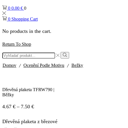
0
0.00
€
0
0
Shopping Cart
No products in the cart.
Return To Shop
Search
input
Search
/
/
Domov
Ocenění Podle Motivu
Bežky
Dřevěná plaketa TFRW790 |
Běžky
Price
4.67
€
–
7.50
€
range:
Dřevěná plaketa z březové
4.67 €