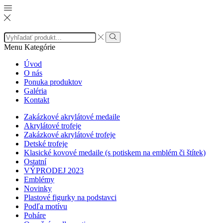
Search
input
Search
Menu
Kategórie
Úvod
O nás
Ponuka produktov
Galéria
Kontakt
Zakázkové akrylátové medaile
Akrylátové trofeje
Zakázkové akrylátové trofeje
Detské trofeje
Klasické kovové medaile (s potiskem na emblém či štítek)
Ostatní
VÝPRODEJ 2023
Emblémy
Novinky
Plastové figurky na podstavci
Podľa motívu
Poháre