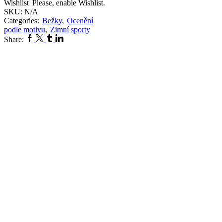
Wishlist
Please, enable Wishlist.
SKU:
N/A
Categories:
Bežky
,
Ocenění
podle motivu
,
Zimní sporty
Facebook
Twitter
Tumblr
Linkedin
Share: