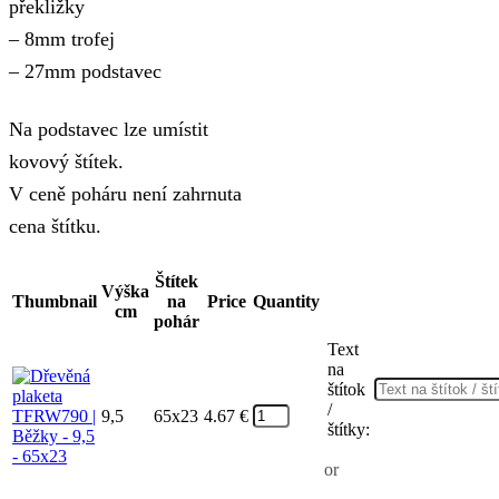
překližky
through
– 8mm trofej
7.50 €
– 27mm podstavec
Na podstavec lze umístit
kovový štítek.
V ceně poháru není zahrnuta
cena štítku.
Štítek
Výška
Thumbnail
na
Price
Quantity
cm
pohár
Text
na
štítok
/
9,5
65x23
4.67
€
štítky:
or