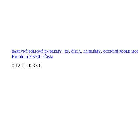
,
,
,
BAREVNÉ FOLIOVÉ EMBLÉMY - ES
ČÍSLA
EMBLÉMY
OCENĚNÍ PODLE MO
Emblém ES70 | Čísla
Price
0.12
€
–
0.33
€
range:
0.12 €
through
0.33 €