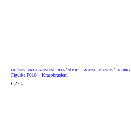
,
,
,
FIGÚRKY
KRASOBRUSLENÍ
OCENĚNÍ PODLE MOTIVU
PLASTOVÉ FIGURKY
Figurka F0104 | Krasobruslení
6.27
€