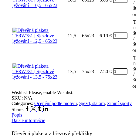
/
š
o
T
n
š
12,5
65x23
6.19
€
/
š
o
T
n
š
13,5
75x23
7.50
€
/
š
o
Wishlist
Please, enable Wishlist.
SKU:
N/A
Categories:
Ocenění podle motivu
,
Sjezd, slalom
,
Zimní sporty
Facebook
Twitter
Tumblr
Linkedin
Share:
Popis
Ďalšie informácie
Dřevěná plaketa z březové překližky