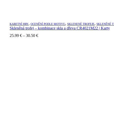
,
,
,
KARETNÍ HRY
OCENĚNÍ PODLE MOTIVU
SKLENENÉ TROFEJE
SKLENĚNÉ T
Skleněná trofej – kombinace skla a dřeva CR4021M22 | Karty
Price
25.99
€
–
30.50
€
range:
25.99 €
through
30.50 €