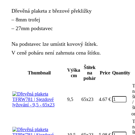
range:
Dřevěná plaketa z březové překližky
4.67 €
– 8mm trofej
through
– 27mm podstavec
7.50 €
Na podstavec lze umístit kovový štítek.
V ceně poháru není zahrnuta cena štítku.
Štítek
Výška
Thumbnail
na
Price
Quantity
cm
pohár
T
n
š
9,5
65x23
4.67
€
/
š
o
T
n
š
10,5
65x23
5.08
€