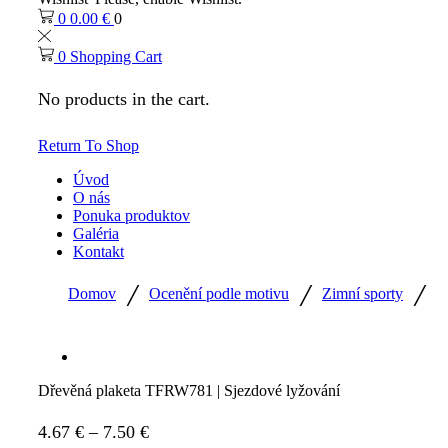
0
0.00
€
0
0
Shopping Cart
No products in the cart.
Return To Shop
Úvod
O nás
Ponuka produktov
Galéria
Kontakt
/
/
/
Domov
Ocenění podle motivu
Zimní sporty
Dřevěná plaketa TFRW781 | Sjezdové lyžování
Price
4.67
€
–
7.50
€