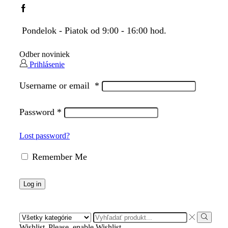
Facebook
Pondelok - Piatok od 9:00 - 16:00 hod.
Odber noviniek
Prihlásenie
Username or email
*
Password
*
Lost password?
Remember Me
Log in
Search
input
Search
Wishlist
Please, enable Wishlist.