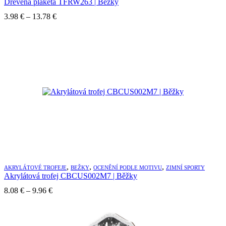
Dřevěná plaketa TFRW263 | Běžky
Price
3.98
€
–
13.78
€
range:
3.98 €
through
13.78 €
,
,
,
AKRYLÁTOVÉ TROFEJE
BEŽKY
OCENĚNÍ PODLE MOTIVU
ZIMNÍ SPORTY
Akrylátová trofej CBCUS002M7 | Běžky
Price
8.08
€
–
9.96
€
range:
8.08 €
through