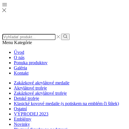
Search
input
Search
Menu
Kategórie
Úvod
O nás
Ponuka produktov
Galéria
Kontakt
Zakázkové akrylátové medaile
Akrylátové trofeje
Zakázkové akrylátové trofeje
Detské trofeje
Klasické kovové medaile (s potiskem na emblém či štítek)
Ostatní
VÝPRODEJ 2023
Emblémy
Novinky