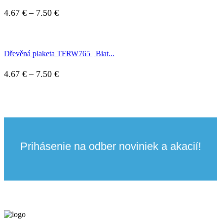
25.99 €
through
Price
4.67
€
–
7.50
€
30.50 €
range:
4.67 €
Dřevěná plaketa TFRW765 | Biat...
through
7.50 €
Price
4.67
€
–
7.50
€
range:
4.67 €
through
7.50 €
Prihásenie na odber noviniek a akacií!