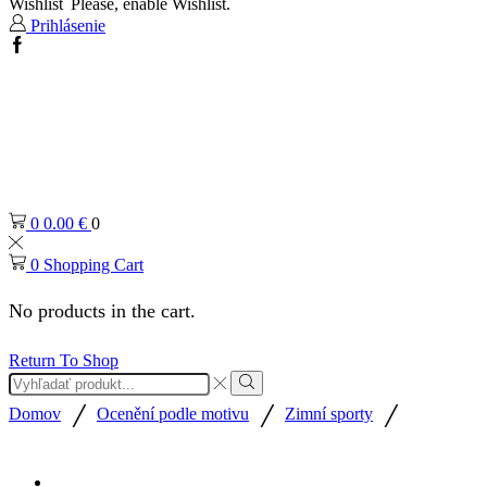
Wishlist
Please, enable Wishlist.
Prihlásenie
Facebook
0
0.00
€
0
0
Shopping Cart
No products in the cart.
Return To Shop
Search
input
Search
/
/
/
Domov
Ocenění podle motivu
Zimní sporty