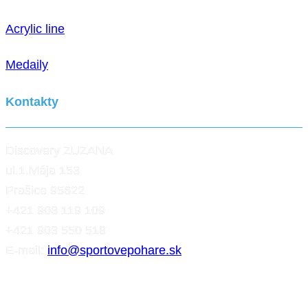
Acrylic line
Medaily
Kontakty
Discovery ZUZANA
ul.1.Mája 153
Prašice 95622
+421 903 119 109
+421 903 550 518
E-mail:
info@sportovepohare.sk
Facebook