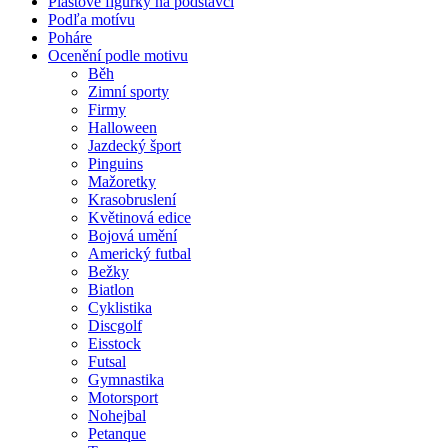
Plastové figurky na podstavci
Podľa motívu
Poháre
Ocenění podle motivu
Běh
Zimní sporty
Firmy
Halloween
Jazdecký šport
Pinguins
Mažoretky
Krasobruslení
Květinová edice
Bojová umění
Americký futbal
Bežky
Biatlon
Cyklistika
Discgolf
Eisstock
Futsal
Gymnastika
Motorsport
Nohejbal
Petanque