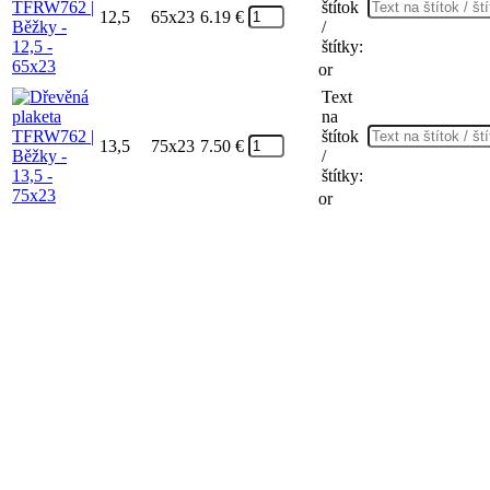
štítok
12,5
65x23
6.19
€
/
štítky:
or
Text
na
štítok
13,5
75x23
7.50
€
/
štítky:
or