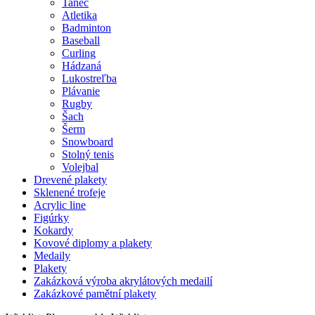
Tanec
Atletika
Badminton
Baseball
Curling
Hádzaná
Lukostreľba
Plávanie
Rugby
Šach
Šerm
Snowboard
Stolný tenis
Volejbal
Drevené plakety
Sklenené trofeje
Acrylic line
Figúrky
Kokardy
Kovové diplomy a plakety
Medaily
Plakety
Zakázková výroba akrylátových medailí
Zakázkové pamětní plakety