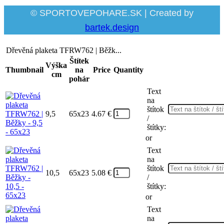
© SPORTOVEPOHARE.SK | Created by
bartek.design
Dřevěná plaketa TFRW762 | Běžk...
Štítek
Výška
Thumbnail
na
Price
Quantity
cm
pohár
Text
na
štítok
9,5
65x23
4.67
€
/
štítky:
or
Text
na
štítok
10,5
65x23
5.08
€
/
štítky:
or
Text
na