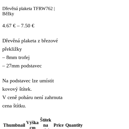
Dřevěná plaketa TFRW762 |
Běžky
Price
4.67
€
–
7.50
€
range:
Dřevěná plaketa z březové
4.67 €
překližky
through
– 8mm trofej
7.50 €
– 27mm podstavec
Na podstavec lze umístit
kovový štítek.
V ceně poháru není zahrnuta
cena štítku.
Štítek
Výška
Thumbnail
na
Price
Quantity
cm