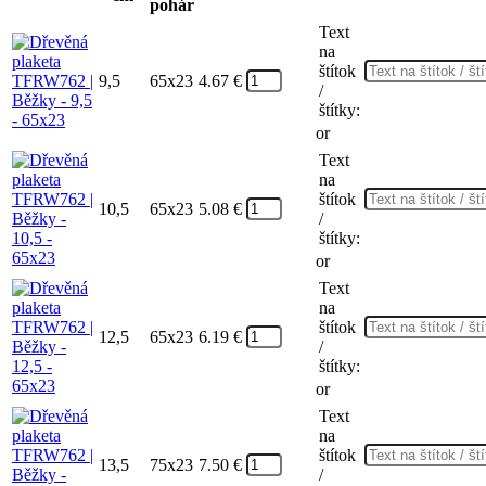
pohár
Text
na
štítok
9,5
65x23
4.67
€
/
štítky:
or
Text
na
štítok
10,5
65x23
5.08
€
/
štítky:
or
Text
na
štítok
12,5
65x23
6.19
€
/
štítky:
or
Text
na
štítok
13,5
75x23
7.50
€
/