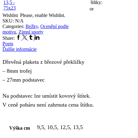
štítky:
or
Wishlist
Please, enable Wishlist.
SKU:
N/A
Categories:
Bežky
,
Ocenění podle
motivu
,
Zimní sporty
Facebook
Twitter
Tumblr
Linkedin
Share:
Popis
Ďalšie informácie
Dřevěná plaketa z březové překližky
– 8mm trofej
– 27mm podstavec
Na podstavec lze umístit kovový štítek.
V ceně poháru není zahrnuta cena štítku.
9,5, 10,5, 12,5, 13,5
Výška cm