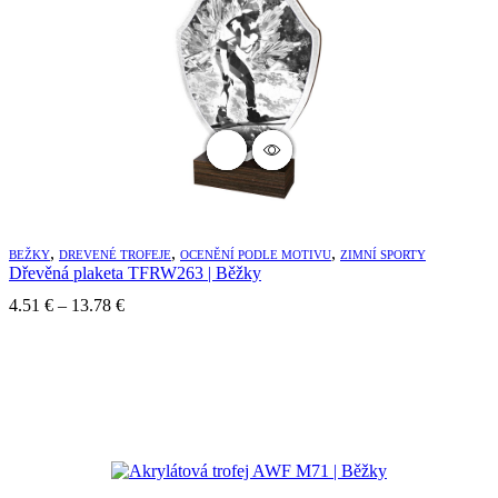
9.96 €
,
,
,
BEŽKY
DREVENÉ TROFEJE
OCENĚNÍ PODLE MOTIVU
ZIMNÍ SPORTY
Dřevěná plaketa TFRW263 | Běžky
Price
4.51
€
–
13.78
€
range:
4.51 €
through
13.78 €