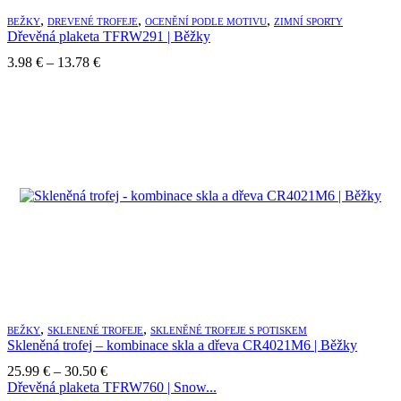
,
,
,
BEŽKY
DREVENÉ TROFEJE
OCENĚNÍ PODLE MOTIVU
ZIMNÍ SPORTY
Dřevěná plaketa TFRW291 | Běžky
Price
3.98
€
–
13.78
€
range:
3.98 €
through
13.78 €
,
,
BEŽKY
SKLENENÉ TROFEJE
SKLENĚNÉ TROFEJE S POTISKEM
Skleněná trofej – kombinace skla a dřeva CR4021M6 | Běžky
Price
25.99
€
–
30.50
€
range:
Dřevěná plaketa TFRW760 | Snow...