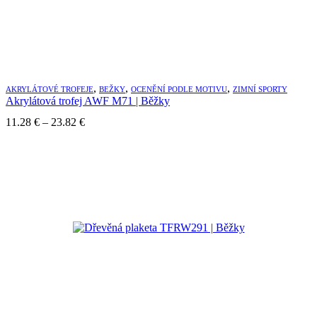
,
,
,
AKRYLÁTOVÉ TROFEJE
BEŽKY
OCENĚNÍ PODLE MOTIVU
ZIMNÍ SPORTY
Akrylátová trofej AWF M71 | Běžky
Price
11.28
€
–
23.82
€
range:
11.28 €
through
23.82 €