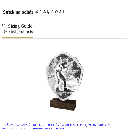
65×23, 75×23
Štítek na pohár
Sizing Guide
Related products
,
,
,
BEŽKY
DREVENÉ TROFEJE
OCENĚNÍ PODLE MOTIVU
ZIMNÍ SPORTY