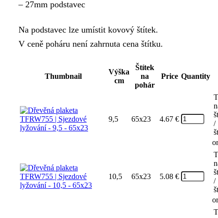
– 27mm podstavec
7.50 €
Na podstavec lze umístit kovový štítek.
V ceně poháru není zahrnuta cena štítku.
Štítek
Výška
Thumbnail
na
Price
Quantity
cm
pohár
T
n
š
9,5
65x23
4.67
€
/
š
o
T
n
š
10,5
65x23
5.08
€
/
š
o
T