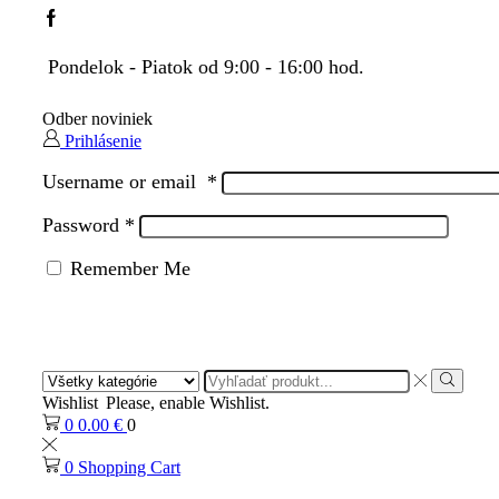
Facebook
Pondelok - Piatok od 9:00 - 16:00 hod.
Odber noviniek
Prihlásenie
Username or email
*
Password
*
Remember Me
Search
input
Search
Wishlist
Please, enable Wishlist.
0
0.00
€
0
0
Shopping Cart