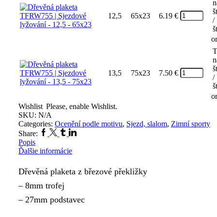
n
š
12,5
65x23
6.19
€
/
š
o
T
n
š
13,5
75x23
7.50
€
/
š
o
Wishlist
Please, enable Wishlist.
SKU:
N/A
Categories:
Ocenění podle motivu
,
Sjezd, slalom
,
Zimní sporty
Facebook
Twitter
Tumblr
Linkedin
Share:
Popis
Ďalšie informácie
Dřevěná plaketa z březové překližky
– 8mm trofej
– 27mm podstavec