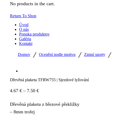
No products in the cart.
Return To Shop
Úvod
O nás
Ponuka produktov
Galéria
Kontakt
/
/
/
Domov
Ocenění podle motivu
Zimní sporty
Dřevěná plaketa TFRW755 | Sjezdové lyžování
Price
4.67
€
–
7.50
€
range:
Dřevěná plaketa z březové překližky
4.67 €
– 8mm trofej
through