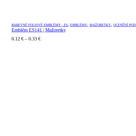
,
,
,
BAREVNÉ FOLIOVÉ EMBLÉMY - ES
EMBLÉMY
MAŽORETKY
OCENĚNÍ POD
Emblém ES141 | Mažoretky
Price
0.12
€
–
0.33
€
range:
0.12 €
through
0.33 €