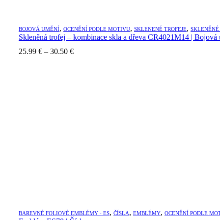
,
,
,
BOJOVÁ UMĚNÍ
OCENĚNÍ PODLE MOTIVU
SKLENENÉ TROFEJE
SKLENĚNÉ 
Skleněná trofej – kombinace skla a dřeva CR4021M14 | Bojová
Price
25.99
€
–
30.50
€
range:
25.99 €
through
30.50 €
,
,
,
BAREVNÉ FOLIOVÉ EMBLÉMY - ES
ČÍSLA
EMBLÉMY
OCENĚNÍ PODLE MO