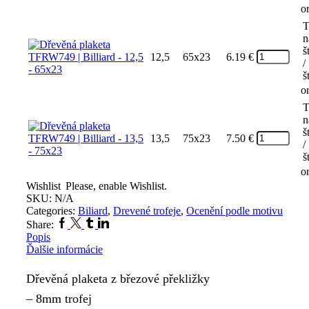
o
T
n
š
12,5
65x23
6.19
€
/
š
o
T
n
š
13,5
75x23
7.50
€
/
š
o
Wishlist
Please, enable Wishlist.
SKU:
N/A
Categories:
Biliard
,
Drevené trofeje
,
Ocenění podle motivu
Facebook
Twitter
Tumblr
Linkedin
Share:
Popis
Ďalšie informácie
Dřevěná plaketa z březové překližky
– 8mm trofej