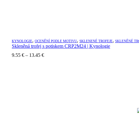
,
,
,
KYNOLOGIE
OCENĚNÍ PODLE MOTIVU
SKLENENÉ TROFEJE
SKLENĚNÉ TR
Skleněná trofej s potiskem CRP2M24 | Kynologie
Price
9.55
€
–
13.45
€
range:
9.55 €
through
13.45 €