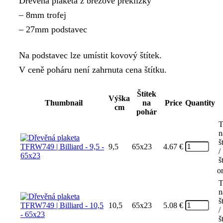
Dřevěná plaketa z březové překližky
4.67 €
– 8mm trofej
through
– 27mm podstavec
7.50 €
Na podstavec lze umístit kovový štítek.
V ceně poháru není zahrnuta cena štítku.
Štítek
Výška
Thumbnail
na
Price
Quantity
cm
pohár
T
n
š
9,5
65x23
4.67
€
/
š
o
T
n
š
10,5
65x23
5.08
€
/
š