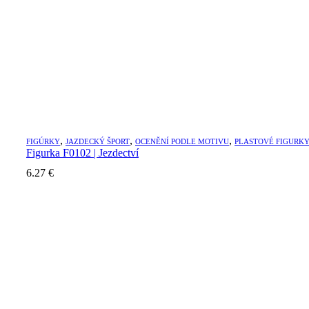
,
,
,
FIGÚRKY
JAZDECKÝ ŠPORT
OCENĚNÍ PODLE MOTIVU
PLASTOVÉ FIGURKY
Figurka F0102 | Jezdectví
6.27
€