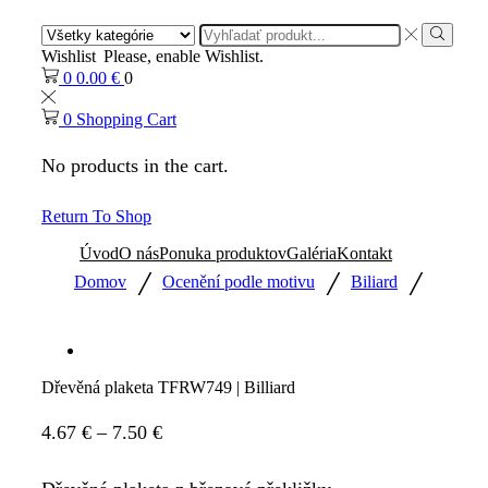
Search
input
Search
Wishlist
Please, enable Wishlist.
0
0.00
€
0
0
Shopping Cart
No products in the cart.
Return To Shop
Úvod
O nás
Ponuka produktov
Galéria
Kontakt
/
/
/
Domov
Ocenění podle motivu
Biliard
Dřevěná plaketa TFRW749 | Billiard
Price
4.67
€
–
7.50
€
range: