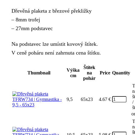
Dřevěná plaketa z březové překližky
– 8mm trofej
– 27mm podstavec
Na podstavec lze umístit kovový štítek.
V ceně poháru není zahrnuta cena štítku.
Štítek
Výška
Thumbnail
na
Price
Quantity
cm
pohár
T
n
š
9,5
65x23
4.67
€
/
š
o
T
n
š
10,5
65x23
5.08
€