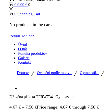
0
0.00
€
0
0
Shopping Cart
No products in the cart.
Return To Shop
Úvod
O nás
Ponuka produktov
Galéria
Kontakt
/
/
/
Domov
Ocenění podle motivu
Gymnastika
Dřevěná plaketa TFRW734 | Gymnastika
4.67
€
–
7.50
€
Price range: 4.67 € through 7.50 €