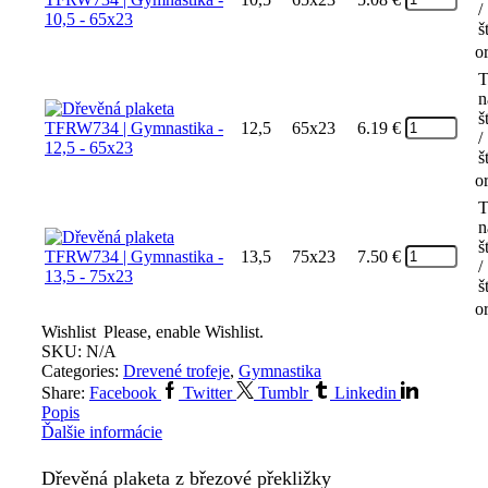
/
š
o
T
n
š
12,5
65x23
6.19
€
/
š
o
T
n
š
13,5
75x23
7.50
€
/
š
o
Wishlist
Please, enable Wishlist.
SKU:
N/A
Categories:
Drevené trofeje
,
Gymnastika
Share:
Facebook
Twitter
Tumblr
Linkedin
Popis
Ďalšie informácie
Dřevěná plaketa z březové překližky