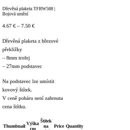
Dřevěná plaketa TFRW588 |
Bojová umění
Price
4.67
€
–
7.50
€
range:
Dřevěná plaketa z březové
4.67 €
překližky
through
– 8mm trofej
7.50 €
– 27mm podstavec
Na podstavec lze umístit
kovový štítek.
V ceně poháru není zahrnuta
cena štítku.
Štítek
Výška
Thumbnail
na
Price
Quantity
cm