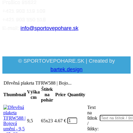
Prašice 95622
+421 903 119 109
+421 903 550 518
E-mail:
info@sportovepohare.sk
Facebook
© SPORTOVEPOHARE.SK | Created by
bartek.design
Dřevěná plaketa TFRW588 | Bojo...
Štítek
Výška
Thumbnail
na
Price
Quantity
cm
pohár
Text
na
štítok
9,5
65x23
4.67
€
/
štítky: