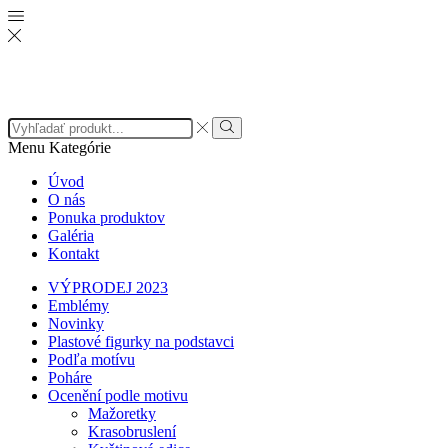
Search
input
Search
Menu
Kategórie
Úvod
O nás
Ponuka produktov
Galéria
Kontakt
VÝPRODEJ 2023
Emblémy
Novinky
Plastové figurky na podstavci
Podľa motívu
Poháre
Ocenění podle motivu
Mažoretky
Krasobruslení