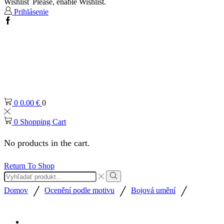
Wishlist
Please, enable Wishlist.
Prihlásenie
Facebook
0
0.00
€
0
0
Shopping Cart
No products in the cart.
Return To Shop
Search
input
Search
/
/
/
Domov
Ocenění podle motivu
Bojová umění