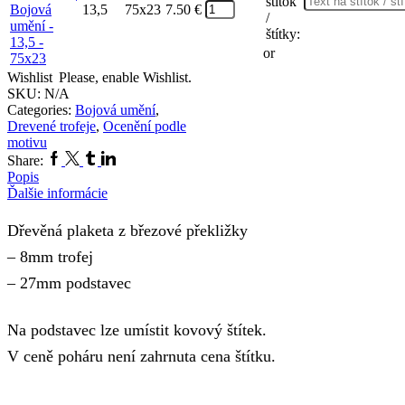
štítok
13,5
75x23
7.50
€
/
štítky:
or
Wishlist
Please, enable Wishlist.
SKU:
N/A
Categories:
Bojová umění
,
Drevené trofeje
,
Ocenění podle
motivu
Facebook
Twitter
Tumblr
Linkedin
Share:
Popis
Ďalšie informácie
Dřevěná plaketa z březové překližky
– 8mm trofej
– 27mm podstavec
Na podstavec lze umístit kovový štítek.
V ceně poháru není zahrnuta cena štítku.