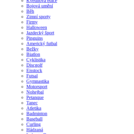
Květinová edice
Bojová umění
Běh
Zimní sporty
Firmy
Halloween
Jazdecký šport
Pinguins
Americký futbal
Bežky
Biatlon
Cyklistika
Discgolf
Eisstock
Futsal
Gymnastika
Motorsport
Nohejbal
Petanque
Tanec
Atletika
Badminton
Baseball
Curling
Hádzaná