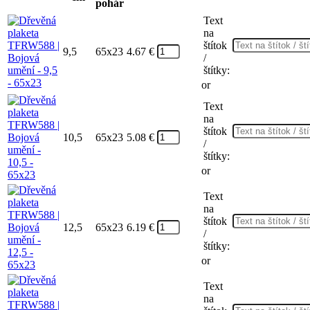
pohár
Text
na
štítok
9,5
65x23
4.67
€
/
štítky:
or
Text
na
štítok
10,5
65x23
5.08
€
/
štítky:
or
Text
na
štítok
12,5
65x23
6.19
€
/
štítky:
or
Text
na