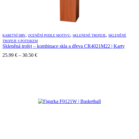
,
,
,
KARETNÍ HRY
OCENĚNÍ PODLE MOTIVU
SKLENENÉ TROFEJE
SKLENĚNÉ
TROFEJE S POTISKEM
Skleněná trofej – kombinace skla a dřeva CR4021M22 | Karty
Price
25.99
€
–
30.50
€
range:
25.99 €
through
30.50 €