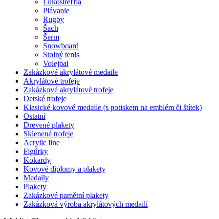
Lukostreľba
Plávanie
Rugby
Šach
Šerm
Snowboard
Stolný tenis
Volejbal
Zakázkové akrylátové medaile
Akrylátové trofeje
Zakázkové akrylátové trofeje
Detské trofeje
Klasické kovové medaile (s potiskem na emblém či štítek)
Ostatní
Drevené plakety
Sklenené trofeje
Acrylic line
Figúrky
Kokardy
Kovové diplomy a plakety
Medaily
Plakety
Zakázkové pamětní plakety
Zakázková výroba akrylátových medailí