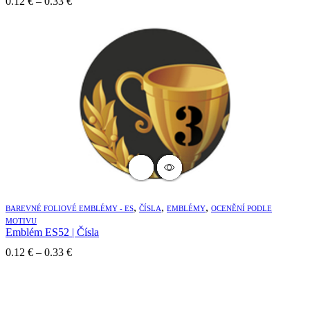
Price
0.12
€
–
0.33
€
range:
0.12 €
through
0.33 €
,
,
,
BAREVNÉ FOLIOVÉ EMBLÉMY - ES
ČÍSLA
EMBLÉMY
OCENĚNÍ PODLE
MOTIVU
Emblém ES52 | Čísla
Price
0.12
€
–
0.33
€
range:
0.12 €
through
0.33 €