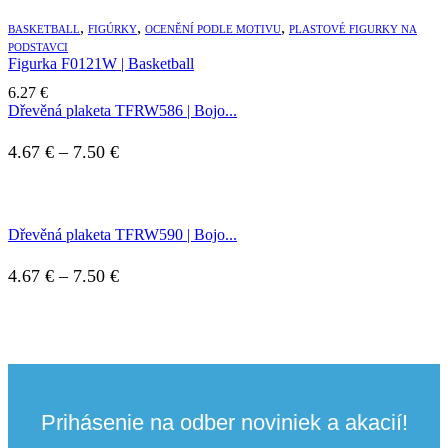
,
,
,
BASKETBALL
FIGÚRKY
OCENĚNÍ PODLE MOTIVU
PLASTOVÉ FIGURKY NA
PODSTAVCI
Figurka F0121W | Basketball
6.27
€
Dřevěná plaketa TFRW586 | Bojo...
Price
4.67
€
–
7.50
€
range:
4.67 €
Dřevěná plaketa TFRW590 | Bojo...
through
7.50 €
Price
4.67
€
–
7.50
€
range:
4.67 €
through
7.50 €
Prihásenie na odber noviniek a akacií!