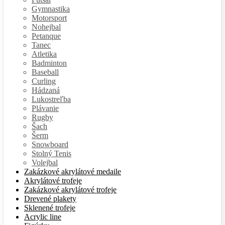
Gymnastika
Motorsport
Nohejbal
Petanque
Tanec
Atletika
Badminton
Baseball
Curling
Hádzaná
Lukostreľba
Plávanie
Rugby
Šach
Šerm
Snowboard
Stolný Tenis
Volejbal
Zakázkové akrylátové medaile
Akrylátové trofeje
Zakázkové akrylátové trofeje
Drevené plakety
Sklenené trofeje
Acrylic line