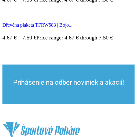
Dřevěná plaketa TFRW583 | Bojo...
4.67
€
–
7.50
€
Price range: 4.67 € through 7.50 €
Prihásenie na odber noviniek a akacií!