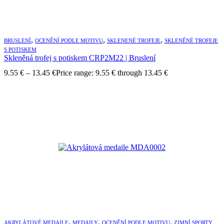
,
,
,
BRUSLENÍ
OCENĚNÍ PODLE MOTIVU
SKLENENÉ TROFEJE
SKLENĚNÉ TROFEJE
S POTISKEM
Skleněná trofej s potiskem CRP2M22 | Bruslení
9.55
€
–
13.45
€
Price range: 9.55 € through 13.45 €
,
,
,
AKRYLÁTOVÉ MEDAILE
MEDAILY
OCENĚNÍ PODLE MOTIVU
ZIMNÍ SPORTY