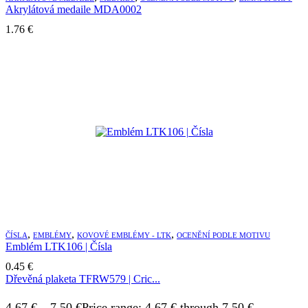
Akrylátová medaile MDA0002
1.76
€
,
,
,
ČÍSLA
EMBLÉMY
KOVOVÉ EMBLÉMY - LTK
OCENĚNÍ PODLE MOTIVU
Emblém LTK106 | Čísla
0.45
€
Dřevěná plaketa TFRW579 | Cric...
4.67
€
–
7.50
€
Price range: 4.67 € through 7.50 €