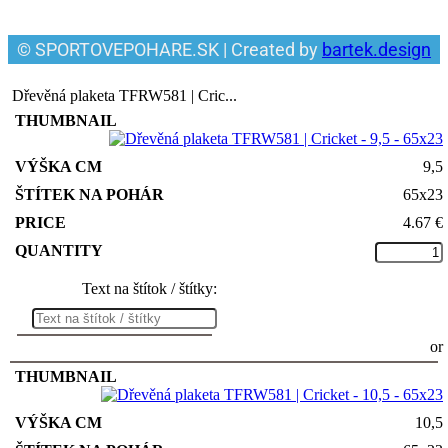
© SPORTOVEPOHARE.SK | Created by
bartek.design
Dřevěná plaketa TFRW581 | Cric...
9,5
65x23
4.67
€
Text na štítok / štítky:
or
10,5