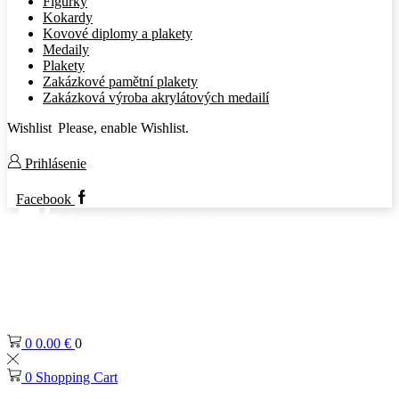
Figúrky
Kokardy
Kovové diplomy a plakety
Medaily
Plakety
Zakázkové pamětní plakety
Zakázková výroba akrylátových medailí
Wishlist
Please, enable Wishlist.
Prihlásenie
Facebook
0
0.00
€
0
0
Shopping Cart