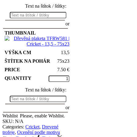
Text na štítok / štítky:
or
13,5
75x23
7.50
€
Text na štítok / štítky:
or
Wishlist
Please, enable Wishlist.
SKU:
N/A
Categories:
Cricket
,
Drevené
trofeje
,
Ocenění podle motivu