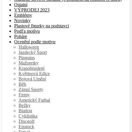
Ostatní
VÝPRODEJ 2023
Emblémy
Novinky
Plastové figurky na podstavci
Podľa motívu
Poháre
Ocenění podle motivu
Halloween
Jazdecký Šport
Pinguins
Mažoretky
Krasobruslení
Květinová Edice
Bojová Umění
Běh
Zimní Sporty
Firmy
Americký Futbal
Bežky
Biatlon
Cyklistika
Discgolf
Eisstock
Futsal