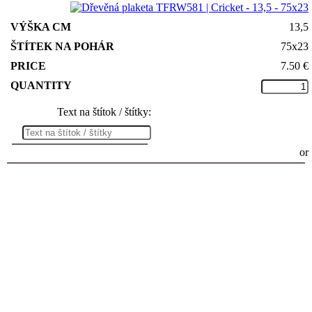
13,5
75x23
7.50
€
Text na štítok / štítky:
or