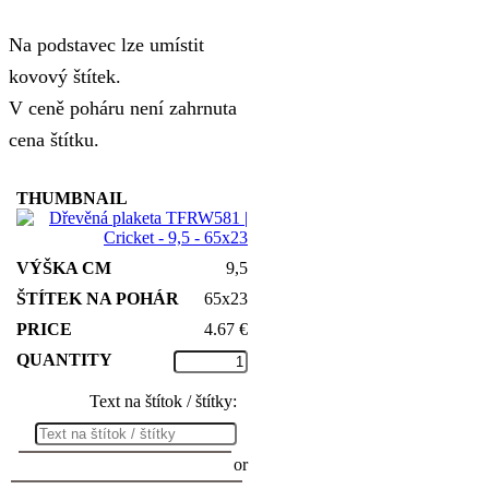
Na podstavec lze umístit
kovový štítek.
V ceně poháru není zahrnuta
cena štítku.
9,5
65x23
4.67
€
Text na štítok / štítky:
or