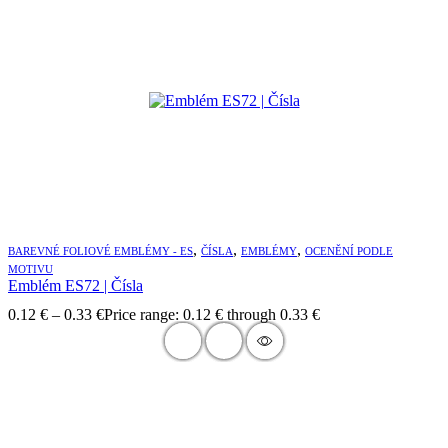
,
,
,
BAREVNÉ FOLIOVÉ EMBLÉMY - ES
ČÍSLA
EMBLÉMY
OCENĚNÍ PODLE
MOTIVU
Emblém ES72 | Čísla
0.12
€
–
0.33
€
Price range: 0.12 € through 0.33 €