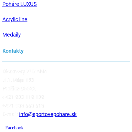
Poháre LUXUS
Acrylic line
Medaily
Kontakty
Discovery ZUZANA
ul.1.Mája 153
Prašice 95622
+421 903 119 109
+421 903 550 518
E-mail:
info@sportovepohare.sk
Facebook