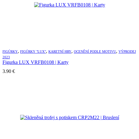
,
,
,
,
FIGÚRKY
FIGÚRKY "LUX"
KARETNÍ HRY
OCENĚNÍ PODLE MOTIVU
VÝPRODEJ
2023
Figurka LUX VRFB0108 | Karty
3.90
€