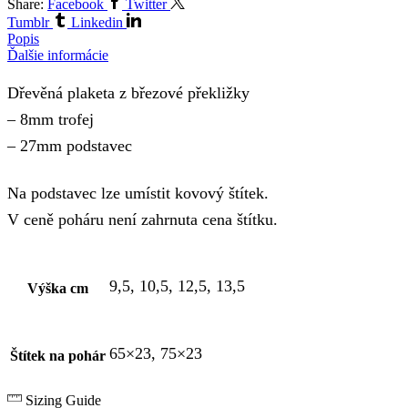
Share:
Facebook
Twitter
Tumblr
Linkedin
Popis
Ďalšie informácie
Dřevěná plaketa z březové překližky
– 8mm trofej
– 27mm podstavec
Na podstavec lze umístit kovový štítek.
V ceně poháru není zahrnuta cena štítku.
9,5, 10,5, 12,5, 13,5
Výška cm
65×23, 75×23
Štítek na pohár
Sizing Guide