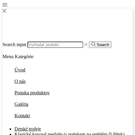
Search input
Search
Menu
Kategórie
Úvod
O nás
Ponuka produktov
Galéria
Kontakt
Detské trofeje
Klasické kovové medaile (s potiskem na emblém či štítek)