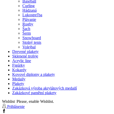
Baseball
Curling
Hádzaná
Lukostreľba
Plávanie
Rugby
Šach
Šerm
Snowboard
Stolný tenis
Volejbal
Drevené plakety
Sklenené trofeje
Acrylic line
Figúrky
Kokardy
Kovové diplomy a plakety
Medaily
Plakety
Zakázková výroba akrylátových medailí
Zakázkové pamětní plakety
Wishlist
Please, enable Wishlist.
Prihlásenie
Facebook