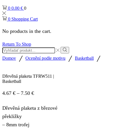
0
0.00
€
0
0
Shopping Cart
No products in the cart.
Return To Shop
Search
input
Search
/
/
/
Domov
Ocenění podle motivu
Basketball
Dřevěná plaketa TFRW511 |
Basketball
Price
4.67
€
–
7.50
€
range:
Dřevěná plaketa z březové
4.67 €
překližky
through
– 8mm trofej
7.50 €