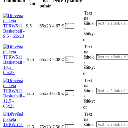
Thumbnail
na
Price
Quantity
cm
pohár
Text
na
štítok
9,5
65x23
4.67
€
/
štítky:
or
Text
na
štítok
10,5
65x23
5.08
€
/
štítky:
or
Text
na
štítok
12,5
65x23
6.19
€
/
štítky:
or
Text
na
štítok
13,5
75x23
7.50
€