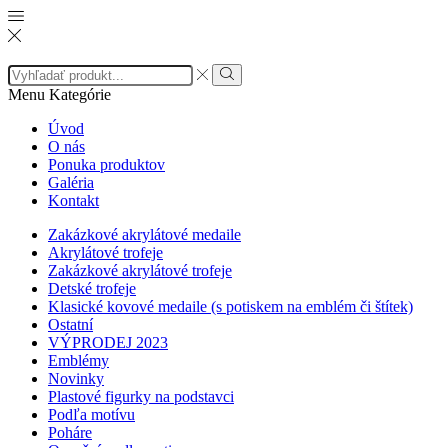
Search
input
Search
Menu
Kategórie
Úvod
O nás
Ponuka produktov
Galéria
Kontakt
Zakázkové akrylátové medaile
Akrylátové trofeje
Zakázkové akrylátové trofeje
Detské trofeje
Klasické kovové medaile (s potiskem na emblém či štítek)
Ostatní
VÝPRODEJ 2023
Emblémy
Novinky
Plastové figurky na podstavci
Podľa motívu
Poháre