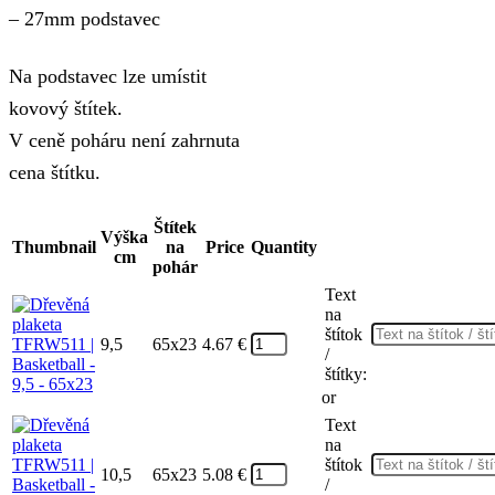
– 27mm podstavec
Na podstavec lze umístit
kovový štítek.
V ceně poháru není zahrnuta
cena štítku.
Štítek
Výška
Thumbnail
na
Price
Quantity
cm
pohár
Text
na
štítok
9,5
65x23
4.67
€
/
štítky:
or
Text
na
štítok
10,5
65x23
5.08
€
/