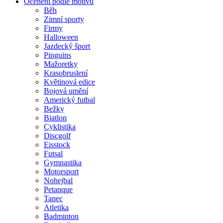
Ocenění podle motivu
Běh
Zimní sporty
Firmy
Halloween
Jazdecký šport
Pinguins
Mažoretky
Krasobruslení
Květinová edice
Bojová umění
Americký futbal
Bežky
Biatlon
Cyklistika
Discgolf
Eisstock
Futsal
Gymnastika
Motorsport
Nohejbal
Petanque
Tanec
Atletika
Badminton