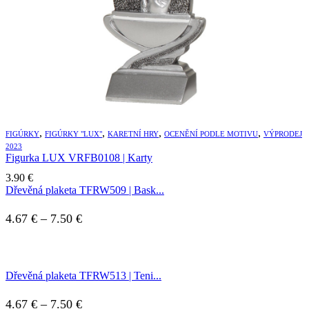
,
,
,
,
FIGÚRKY
FIGÚRKY "LUX"
KARETNÍ HRY
OCENĚNÍ PODLE MOTIVU
VÝPRODEJ
2023
Figurka LUX VRFB0108 | Karty
3.90
€
Dřevěná plaketa TFRW509 | Bask...
Price
4.67
€
–
7.50
€
range:
4.67 €
Dřevěná plaketa TFRW513 | Teni...
through
7.50 €
Price
4.67
€
–
7.50
€