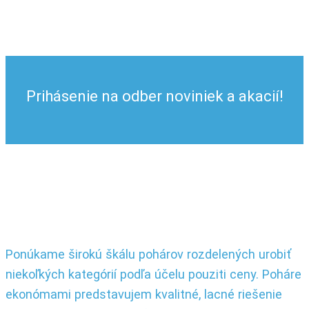
range:
4.67 €
through
7.50 €
Prihásenie na odber noviniek a akacií!
Ponúkame širokú škálu pohárov rozdelených urobiť
niekoľkých kategórií podľa účelu pouziti ceny. Poháre
ekonómami predstavujem kvalitné, lacné riešenie