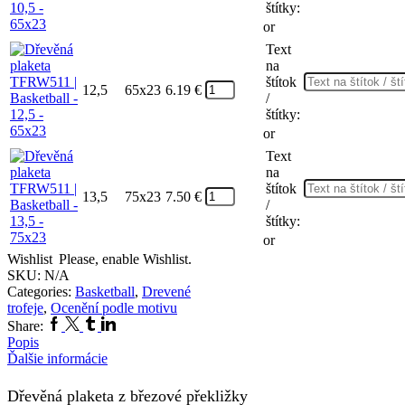
štítky:
or
Text
na
štítok
12,5
65x23
6.19
€
/
štítky:
or
Text
na
štítok
13,5
75x23
7.50
€
/
štítky:
or
Wishlist
Please, enable Wishlist.
SKU:
N/A
Categories:
Basketball
,
Drevené
trofeje
,
Ocenění podle motivu
Facebook
Twitter
Tumblr
Linkedin
Share:
Popis
Ďalšie informácie
Dřevěná plaketa z březové překližky