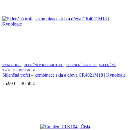
,
,
,
KYNOLOGIE
OCENĚNÍ PODLE MOTIVU
SKLENENÉ TROFEJE
SKLENĚNÉ
TROFEJE S POTISKEM
Skleněná trofej – kombinace skla a dřeva CR4021M18 | Kynologie
Price
25.99
€
–
30.50
€
range:
25.99 €
through
30.50 €