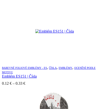
,
,
,
BAREVNÉ FOLIOVÉ EMBLÉMY - ES
ČÍSLA
EMBLÉMY
OCENĚNÍ PODLE
MOTIVU
Emblém ES151 | Čísla
Price
0.12
€
–
0.33
€
range:
0.12 €
through
0.33 €