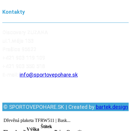
Kontakty
Discovery ZUZANA
ul.1.Mája 153
Prašice 95622
+421 903 119 109
+421 903 550 518
E-mail:
info@sportovepohare.sk
Facebook
© SPORTOVEPOHARE.SK | Created by
bartek.design
Dřevěná plaketa TFRW511 | Bask...
Štítek
Výška