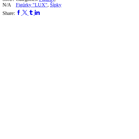
N/A
Figúrky "LUX"
,
Šípky
Facebook
Twitter
Tumblr
Linkedin
Share: