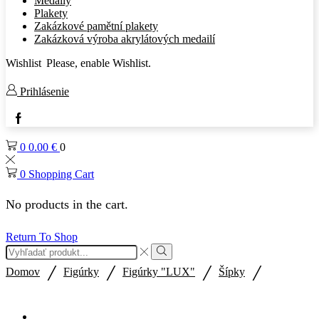
Medaily
Plakety
Zakázkové pamětní plakety
Zakázková výroba akrylátových medailí
Wishlist
Please, enable Wishlist.
Prihlásenie
Facebook
0
0.00
€
0
0
Shopping Cart
No products in the cart.
Return To Shop
Search
input
Search
/
/
/
/
Domov
Figúrky
Figúrky "LUX"
Šípky