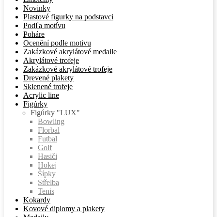
Novinky
Plastové figurky na podstavci
Podľa motívu
Poháre
Ocenění podle motivu
Zakázkové akrylátové medaile
Akrylátové trofeje
Zakázkové akrylátové trofeje
Drevené plakety
Sklenené trofeje
Acrylic line
Figúrky
Figúrky "LUX"
Bowling
Florbal
Futbal
Golf
Hasiči
Hokej
Šípky
Střelba
Tenis
Kokardy
Kovové diplomy a plakety