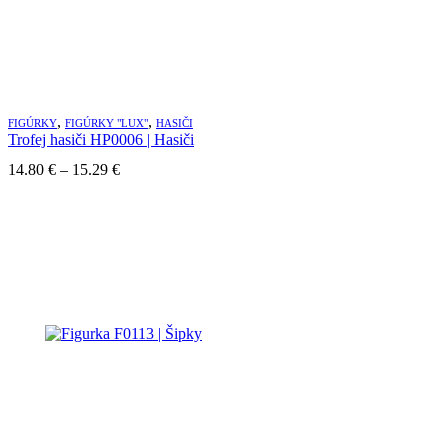
,
,
FIGÚRKY
FIGÚRKY "LUX"
HASIČI
Trofej hasiči HP0006 | Hasiči
Price
14.80
€
–
15.29
€
range:
14.80 €
through
15.29 €