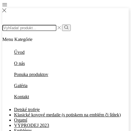
Search
input
Search
Menu
Kategórie
Úvod
O nás
Ponuka produktov
Galéria
Kontakt
Detské trofeje
Klasické kovové medaile (s potiskem na emblém či štítek)
Ostatní
VÝPRODEJ 2023
Emblémy