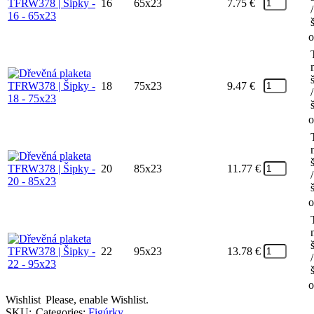
16
65x23
7.75
€
/
o
18
75x23
9.47
€
/
o
20
85x23
11.77
€
/
o
22
95x23
13.78
€
/
o
Wishlist
Please, enable Wishlist.
SKU:
Categories:
Figúrky
,