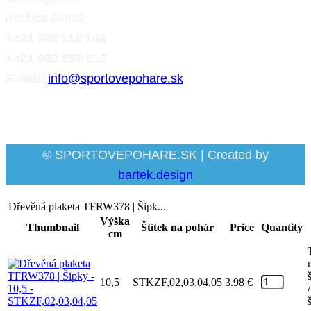
Prašice 95622
+421 903 119 109
+421 903 550 518
E-mail:
info@sportovepohare.sk
Facebook
© SPORTOVEPOHARE.SK | Created by
bartek.design
Dřevěná plaketa TFRW378 | Šipk...
Výška
Thumbnail
Štítek na pohár
Price
Quantity
cm
10,5
STKZF,02,03,04,05
3.98
€
/