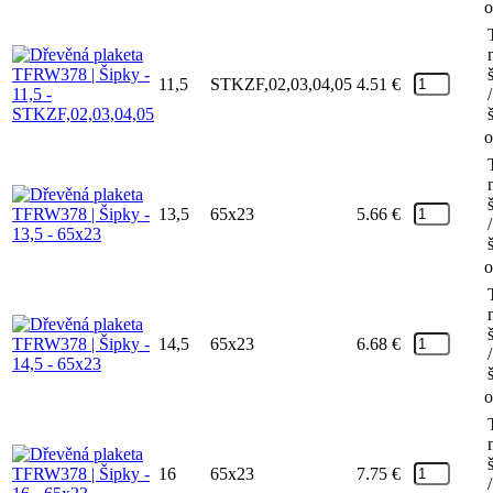
o
11,5
STKZF,02,03,04,05
4.51
€
/
o
13,5
65x23
5.66
€
/
o
14,5
65x23
6.68
€
/
o
16
65x23
7.75
€
/