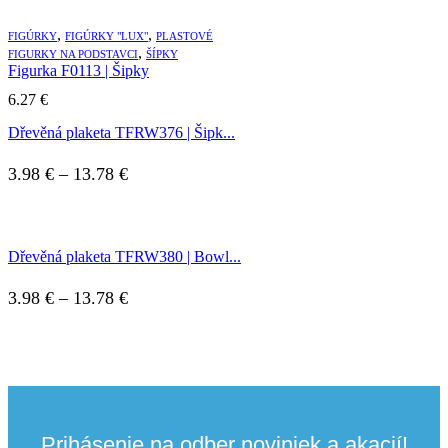
,
,
FIGÚRKY
FIGÚRKY "LUX"
PLASTOVÉ
,
FIGURKY NA PODSTAVCI
ŠÍPKY
Figurka F0113 | Šipky
6.27
€
Dřevěná plaketa TFRW376 | Šipk...
Price
3.98
€
–
13.78
€
range:
3.98 €
Dřevěná plaketa TFRW380 | Bowl...
through
13.78 €
Price
3.98
€
–
13.78
€
range:
3.98 €
through
13.78 €
Prihásenie na odber noviniek a akacií!