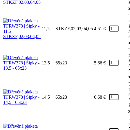
o
11,5
STKZF,02,03,04,05
4.51
€
/
o
13,5
65x23
5.66
€
/
o
14,5
65x23
6.68
€
/
o