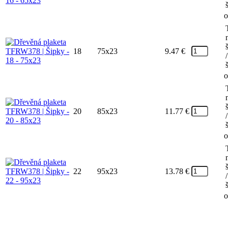
o
18
75x23
9.47
€
/
o
20
85x23
11.77
€
/
o
22
95x23
13.78
€
/
o