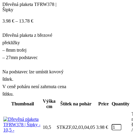
Dřevěná plaketa TFRW378 |
Šipky
Price
3.98
€
–
13.78
€
range:
Dřevěná plaketa z březové
3.98 €
překližky
through
– 8mm trofej
13.78 €
– 27mm podstavec
Na podstavec lze umístit kovový
štítek.
V ceně poháru není zahrnuta cena
štítku.
Výška
Thumbnail
Štítek na pohár
Price
Quantity
cm
10,5
STKZF,02,03,04,05
3.98
€
/