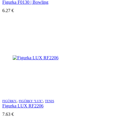
Figurka F0130 | Bowling
6.27
€
,
,
FIGÚRKY
FIGÚRKY "LUX"
TENIS
Figurka LUX RF2206
7.63
€