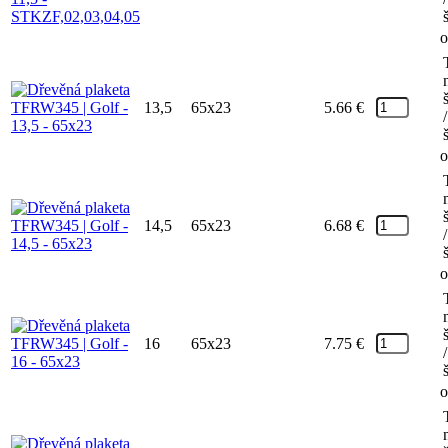
o
13,5
65x23
5.66
€
/
o
14,5
65x23
6.68
€
/
o
16
65x23
7.75
€
/
o