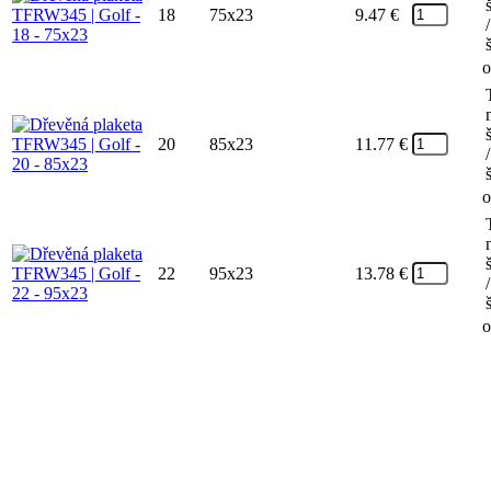
18
75x23
9.47
€
/
o
20
85x23
11.77
€
/
o
22
95x23
13.78
€
/
o