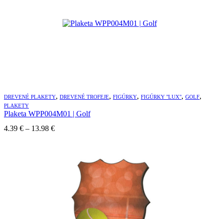
,
,
,
,
,
DREVENÉ PLAKETY
DREVENÉ TROFEJE
FIGÚRKY
FIGÚRKY "LUX"
GOLF
PLAKETY
Plaketa WPP004M01 | Golf
Price
4.39
€
–
13.98
€
range:
4.39 €
through
13.98 €