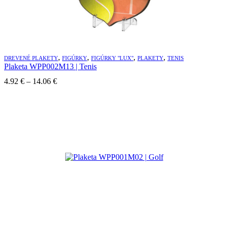
,
,
,
,
DREVENÉ PLAKETY
FIGÚRKY
FIGÚRKY "LUX"
PLAKETY
TENIS
Plaketa WPP002M13 | Tenis
Price
4.92
€
–
14.06
€
range:
4.92 €
through
14.06 €