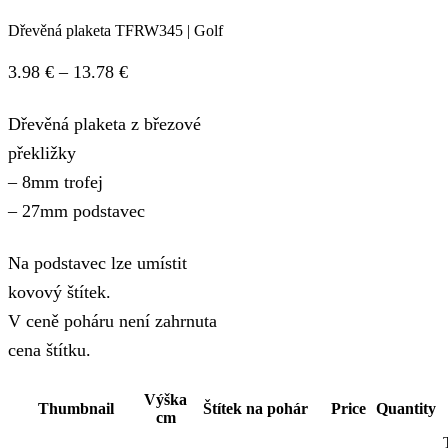
Dřevěná plaketa TFRW345 | Golf
Price
3.98
€
–
13.78
€
range:
Dřevěná plaketa z březové
3.98 €
překližky
through
– 8mm trofej
13.78 €
– 27mm podstavec
Na podstavec lze umístit
kovový štítek.
V ceně poháru není zahrnuta
cena štítku.
Výška
Thumbnail
Štítek na pohár
Price
Quantity
cm