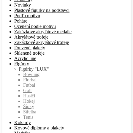
Novinky
Plastové figurky na podstavci
Podľa motívu
Poháre
Ocenění podle motivu
Zakázkové akrylátové medaile
Akrylátové trofeje
Zakázkové akrylátové trofeje
Drevené plakety
Sklenené trofeje
Acrylic line
Figúrky
Figúrky "LUX"
Bowling
Florbal
Futbal
Golf
Hasiči
Hokej
Šípky
Střelba
Tenis
Kokardy
Kovové diplomy a plakety