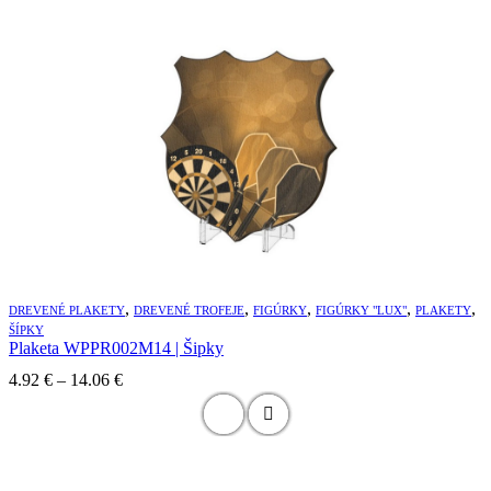
range:
4.14 €
through
12.26 €
,
,
,
,
,
DREVENÉ PLAKETY
DREVENÉ TROFEJE
FIGÚRKY
FIGÚRKY "LUX"
PLAKETY
ŠÍPKY
Plaketa WPPR002M14 | Šipky
Price
4.92
€
–
14.06
€
range:
4.92 €
through
14.06 €