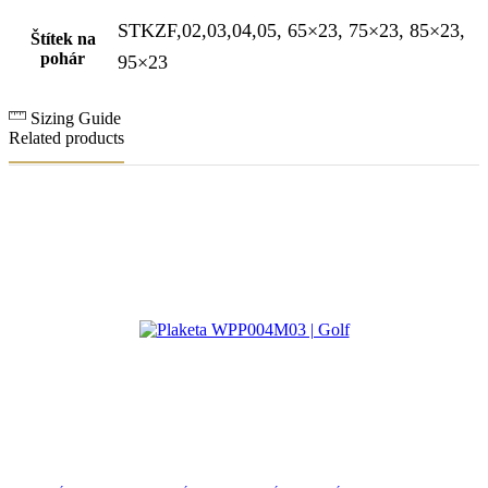
STKZF,02,03,04,05, 65×23, 75×23, 85×23,
Štítek na
pohár
95×23
Sizing Guide
Related products