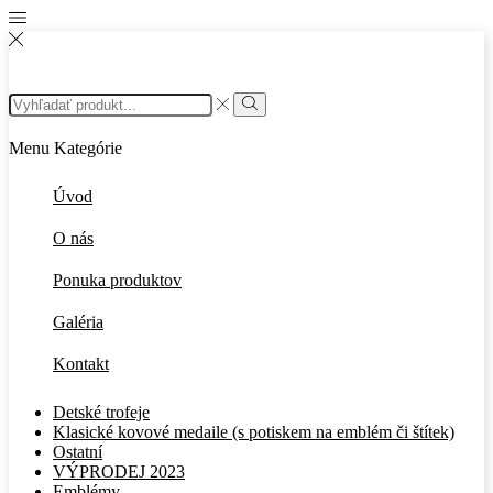
Search
input
Search
Menu
Kategórie
Úvod
O nás
Ponuka produktov
Galéria
Kontakt
Detské trofeje
Klasické kovové medaile (s potiskem na emblém či štítek)
Ostatní
VÝPRODEJ 2023
Emblémy