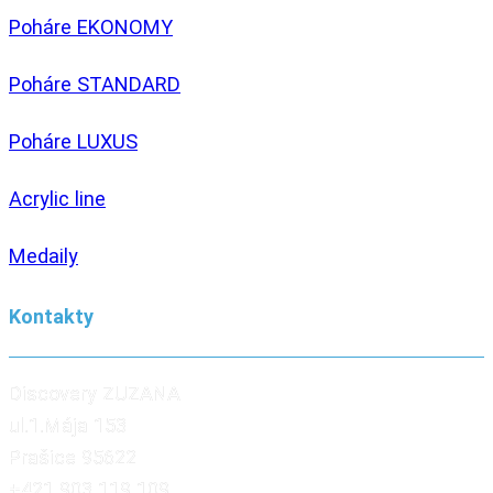
Poháre EKONOMY
Poháre STANDARD
Poháre LUXUS
Acrylic line
Medaily
Kontakty
Discovery ZUZANA
ul.1.Mája 153
Prašice 95622
+421 903 119 109