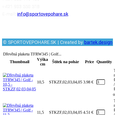
+421 903 550 518
E-mail:
info@sportovepohare.sk
Facebook
© SPORTOVEPOHARE.SK | Created by
bartek.design
Dřevěná plaketa TFRW345 | Golf...
Výška
Thumbnail
Štítek na pohár
Price
Quantity
cm
10,5
STKZF,02,03,04,05
3.98
€
/
o
11,5
STKZF,02,03,04,05
4.51
€
/