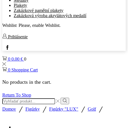
Medaily
Plakety
Zakázkové pamětní plakety
Zakázková výroba akrylátových medailí
Wishlist
Please, enable Wishlist.
Prihlásenie
Facebook
0
0.00
€
0
0
Shopping Cart
No products in the cart.
Return To Shop
Search
input
Search
/
/
/
/
Domov
Figúrky
Figúrky "LUX"
Golf