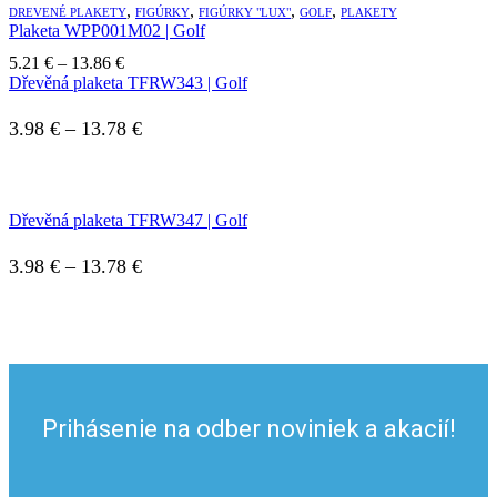
,
,
,
,
DREVENÉ PLAKETY
FIGÚRKY
FIGÚRKY "LUX"
GOLF
PLAKETY
Plaketa WPP001M02 | Golf
Price
5.21
€
–
13.86
€
range:
Dřevěná plaketa TFRW343 | Golf
5.21 €
through
Price
3.98
€
–
13.78
€
13.86 €
range:
3.98 €
Dřevěná plaketa TFRW347 | Golf
through
13.78 €
Price
3.98
€
–
13.78
€
range:
3.98 €
through
13.78 €
Prihásenie na odber noviniek a akacií!