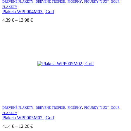
,
,
,
,
,
DREVENÉ PLAKETY
DREVENÉ TROFEJE
FIGÚRKY
FIGÚRKY "LUX"
GOLF
PLAKETY
Plaketa WPP004M03 | Golf
Price
4.39
€
–
13.98
€
range:
4.39 €
through
13.98 €
,
,
,
,
,
DREVENÉ PLAKETY
DREVENÉ TROFEJE
FIGÚRKY
FIGÚRKY "LUX"
GOLF
PLAKETY
Plaketa WPP005M02 | Golf
Price
4.14
€
–
12.26
€