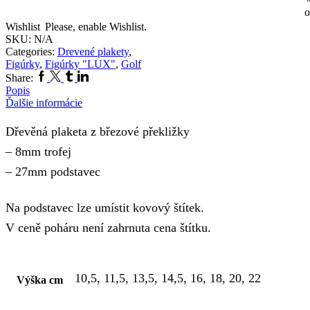
o
Wishlist
Please, enable Wishlist.
SKU:
N/A
Categories:
Drevené plakety
,
Figúrky
,
Figúrky "LUX"
,
Golf
Facebook
Twitter
Tumblr
Linkedin
Share:
Popis
Ďalšie informácie
Dřevěná plaketa z březové překližky
– 8mm trofej
– 27mm podstavec
Na podstavec lze umístit kovový štítek.
V ceně poháru není zahrnuta cena štítku.
10,5, 11,5, 13,5, 14,5, 16, 18, 20, 22
Výška cm