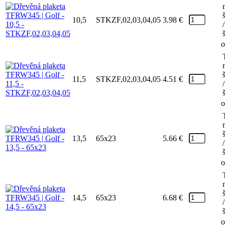
10,5
STKZF,02,03,04,05
3.98
€
/
o
11,5
STKZF,02,03,04,05
4.51
€
/
o
13,5
65x23
5.66
€
/
o
14,5
65x23
6.68
€
/
o