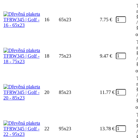
16
65x23
7.75
€
/
o
18
75x23
9.47
€
/
o
20
85x23
11.77
€
/
o
22
95x23
13.78
€
/