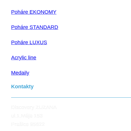
Poháre EKONOMY
Poháre STANDARD
Poháre LUXUS
Acrylic line
Medaily
Kontakty
Discovery ZUZANA
ul.1.Mája 153
Prašice 95622