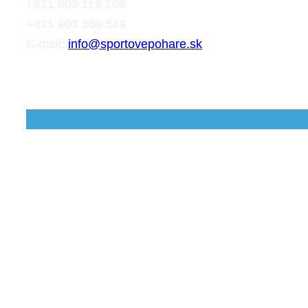
+421 903 119 109
+421 903 550 518
E-mail:
info@sportovepohare.sk
Facebook