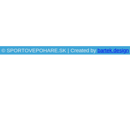
© SPORTOVEPOHARE.SK | Created by
bartek.design