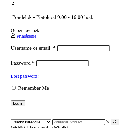
Facebook
Pondelok - Piatok od 9:00 - 16:00 hod.
Odber noviniek
Prihlásenie
Username or email
*
Password
*
Lost password?
Remember Me
Log in
Search
input
Search
Wishlist
Please, enable Wishlist.