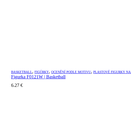
,
,
,
BASKETBALL
FIGÚRKY
OCENĚNÍ PODLE MOTIVU
PLASTOVÉ FIGURKY NA
Figurka F0121W | Basketball
6.27
€