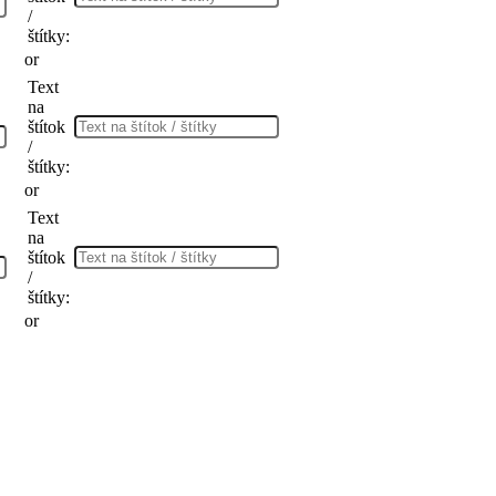
/
štítky:
or
Text
na
štítok
/
štítky:
or
Text
na
štítok
/
štítky:
or