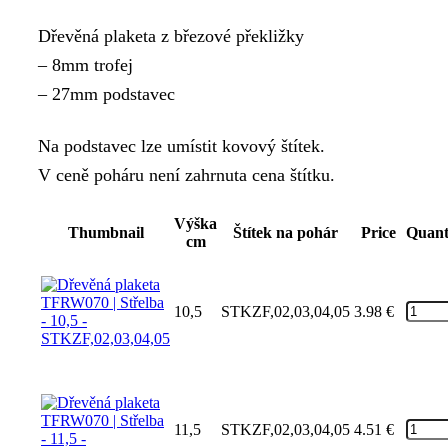
range:
Dřevěná plaketa z březové překližky
3.98 €
– 8mm trofej
through
– 27mm podstavec
13.78 €
Na podstavec lze umístit kovový štítek.
V ceně poháru není zahrnuta cena štítku.
Výška
Thumbnail
Štítek na pohár
Price
Quant
cm
10,5
STKZF,02,03,04,05
3.98
€
11,5
STKZF,02,03,04,05
4.51
€