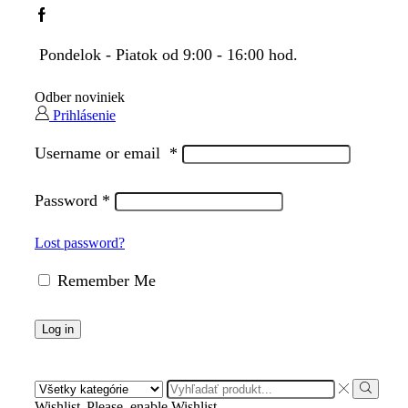
Facebook
Pondelok - Piatok od 9:00 - 16:00 hod.
Odber noviniek
Prihlásenie
Username or email
*
Password
*
Lost password?
Remember Me
Log in
Search
input
Search
Wishlist
Please, enable Wishlist.