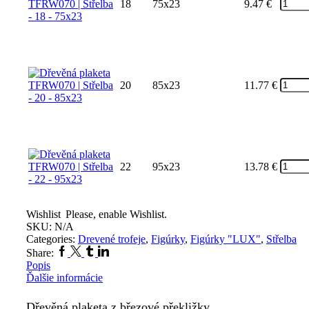
18
75x23
9.47
€
20
85x23
11.77
€
22
95x23
13.78
€
Wishlist
Please, enable Wishlist.
SKU:
N/A
Categories:
Drevené trofeje
,
Figúrky
,
Figúrky "LUX"
,
Střelba
Facebook
Twitter
Tumblr
Linkedin
Share:
Popis
Ďalšie informácie
Dřevěná plaketa z březové překližky