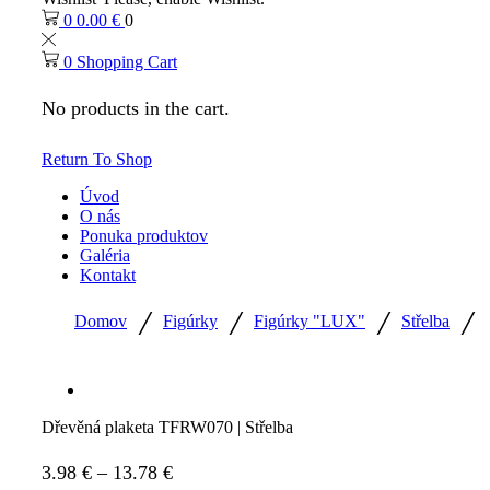
0
0.00
€
0
0
Shopping Cart
No products in the cart.
Return To Shop
Úvod
O nás
Ponuka produktov
Galéria
Kontakt
/
/
/
/
Domov
Figúrky
Figúrky "LUX"
Střelba
Dřevěná plaketa TFRW070 | Střelba
Price
3.98
€
–
13.78
€