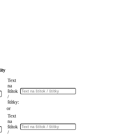
ity
Text
na
štítok
/
štítky:
or
Text
na
štítok
/