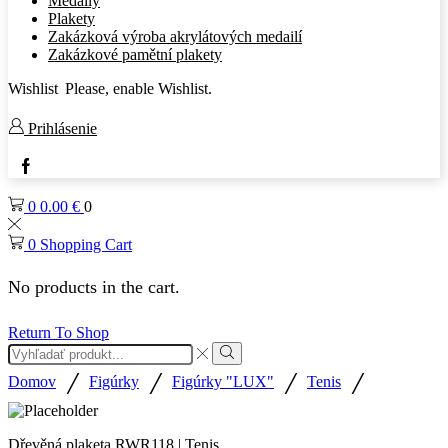
Medaily
Plakety
Zakázková výroba akrylátových medailí
Zakázkové pamětní plakety
Wishlist
Please, enable Wishlist.
Prihlásenie
Facebook
0
0.00
€
0
0
Shopping Cart
No products in the cart.
Return To Shop
Search
input
Search
/
/
/
/
Domov
Figúrky
Figúrky "LUX"
Tenis
Dřevěná plaketa RWR118 | Tenis