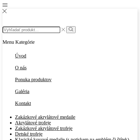
Search
input
Search
Menu
Kategórie
Úvod
O nás
Ponuka produktov
Galéria
Kontakt
Zakázkové akrylátové medaile
Akrylátové trofeje
Zakázkové akrylátové trofeje
Detské trofeje
Klasické kovové medaile (s potiskem na emblém či štítek)