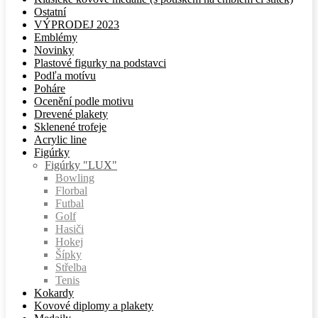
Ostatní
VÝPRODEJ 2023
Emblémy
Novinky
Plastové figurky na podstavci
Podľa motívu
Poháre
Ocenění podle motivu
Drevené plakety
Sklenené trofeje
Acrylic line
Figúrky
Figúrky "LUX"
Bowling
Florbal
Futbal
Golf
Hasiči
Hokej
Šípky
Střelba
Tenis
Kokardy
Kovové diplomy a plakety