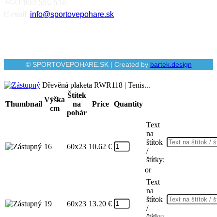
+421 903 550 518
E-mail:
info@sportovepohare.sk
© SPORTOVEPOHARE.SK | Created by
bartek.design
Dřevěná plaketa RWR118 | Tenis...
Štítek
Výška
Thumbnail
na
Price
Quantity
cm
pohár
Text
na
štítok
16
60x23
10.62
€
/
štítky:
or
Text
na
štítok
19
60x23
13.20
€
/
štítky: