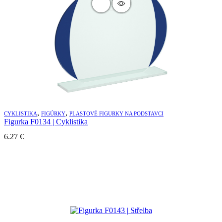
,
,
CYKLISTIKA
FIGÚRKY
PLASTOVÉ FIGURKY NA PODSTAVCI
Figurka F0134 | Cyklistika
6.27
€