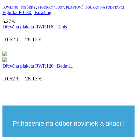
,
,
,
BOWLING
FIGÚRKY
FIGÚRKY "LUX"
PLASTOVÉ FIGURKY NA PODSTAVCI
Figurka F0130 | Bowling
6.27
€
Dřevěná plaketa RWR116 | Tenis
Price
10.62
€
–
28.13
€
range:
10.62 €
through
Dřevěná plaketa RWR120 | Badmi...
28.13 €
Price
10.62
€
–
28.13
€
range:
10.62 €
through
28.13 €
Prihásenie na odber noviniek a akacií!