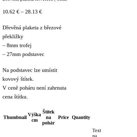
Price
10.62
€
–
28.13
€
range:
Dřevěná plaketa z březové
10.62 €
překližky
through
– 8mm trofej
28.13 €
– 27mm podstavec
Na podstavec lze umístit
kovový štítek.
V ceně poháru není zahrnuta
cena štítku.
Štítek
Výška
Thumbnail
na
Price
Quantity
cm
pohár
Text
na