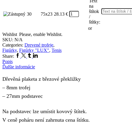
Text
na
štítok
30
75x23
28.13
€
/
štítky:
or
Wishlist
Please, enable Wishlist.
SKU:
N/A
Categories:
Drevené trofeje
,
Figúrky
,
Figúrky "LUX"
,
Tenis
Facebook
Twitter
Tumblr
Linkedin
Share:
Popis
Ďalšie informácie
Dřevěná plaketa z březové překližky
– 8mm trofej
– 27mm podstavec
Na podstavec lze umístit kovový štítek.
V ceně poháru není zahrnuta cena štítku.