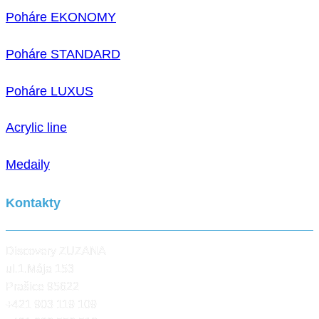
Poháre EKONOMY
Poháre STANDARD
Poháre LUXUS
Acrylic line
Medaily
Kontakty
Discovery ZUZANA
ul.1.Mája 153
Prašice 95622
+421 903 119 109