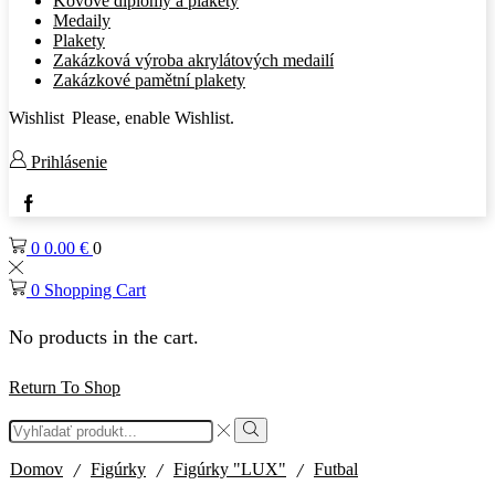
Kovové diplomy a plakety
Medaily
Plakety
Zakázková výroba akrylátových medailí
Zakázkové pamětní plakety
Wishlist
Please, enable Wishlist.
Prihlásenie
Facebook
0
0.00
€
0
0
Shopping Cart
No products in the cart.
Return To Shop
Search
input
Search
/
/
/
Domov
Figúrky
Figúrky "LUX"
Futbal