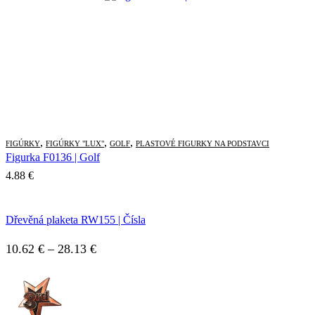
,
,
,
FIGÚRKY
FIGÚRKY "LUX"
GOLF
PLASTOVÉ FIGURKY NA PODSTAVCI
Figurka F0136 | Golf
4.88
€
Dřevěná plaketa RW155 | Čísla
Price
10.62
€
–
28.13
€
range:
10.62 €
through