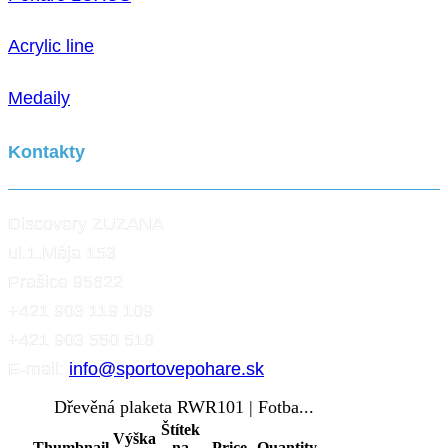
Acrylic line
Medaily
Kontakty
Discovery ZUZANA
ul.1.Mája 153
Prašice 95622
+421 903 119 109
+421 903 550 518
E-mail:
info@sportovepohare.sk
Dřevěná plaketa RWR101 | Fotba...
Facebook
Štítek
Výška
Thumbnail
na
Price
Quantity