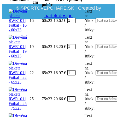
cm
pohár
© SPORTOVEPOHARE.SK | Created by
Text
bartek.design
na
16
60x23
10.62
€
štítok
/
štítky:
Text
na
19
60x23
13.20
€
štítok
/
štítky:
Text
na
22
65x23
16.97
€
štítok
/
štítky:
Text
na
25
75x23
20.66
€
štítok
/
štítky:
Text