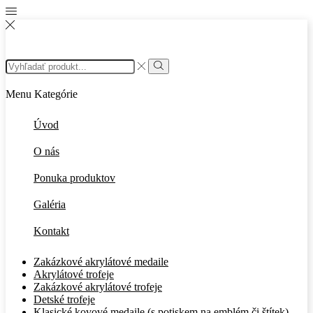
Search
input
Search
Menu
Kategórie
Úvod
O nás
Ponuka produktov
Galéria
Kontakt
Zakázkové akrylátové medaile
Akrylátové trofeje
Zakázkové akrylátové trofeje
Detské trofeje
Klasické kovové medaile (s potiskem na emblém či štítek)