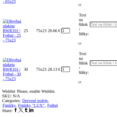
or
Text
na
štítok
/
25
75x23
20.66
€
štítky:
or
Text
na
štítok
/
30
75x23
28.13
€
štítky:
or
Wishlist
Please, enable Wishlist.
SKU:
N/A
Categories:
Drevené trofeje
,
Figúrky
,
Figúrky "LUX"
,
Futbal
Facebook
Twitter
Tumblr
Linkedin
Share: