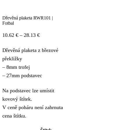
Dřevěná plaketa RWR101 |
Fotbal
Price
10.62
€
–
28.13
€
range:
Dřevěná plaketa z březové
10.62 €
překližky
through
– 8mm trofej
28.13 €
– 27mm podstavec
Na podstavec lze umístit
kovový štítek.
V ceně poháru není zahrnuta
cena štítku.