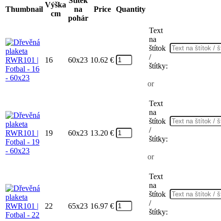
Štítek
Výška
Thumbnail
na
Price
Quantity
cm
pohár
Text
na
štítok
/
16
60x23
10.62
€
štítky:
or
Text
na
štítok
/
19
60x23
13.20
€
štítky:
or
Text
na
štítok
/
22
65x23
16.97
€
štítky: