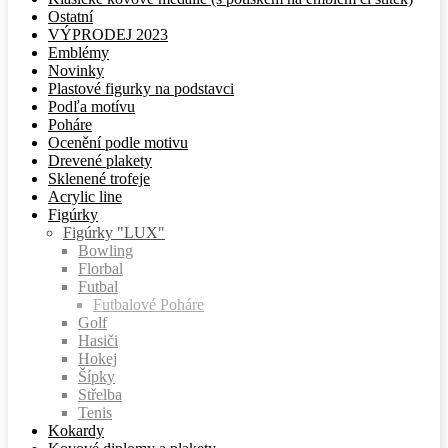
Ostatní
VÝPRODEJ 2023
Emblémy
Novinky
Plastové figurky na podstavci
Podľa motívu
Poháre
Ocenění podle motivu
Drevené plakety
Sklenené trofeje
Acrylic line
Figúrky
Figúrky "LUX"
Bowling
Florbal
Futbal
Futbalové Poháre
Golf
Hasiči
Hokej
Šípky
Střelba
Tenis
Kokardy