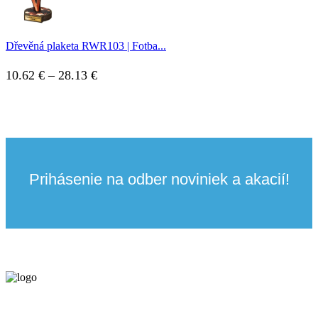
28.13 €
Dřevěná plaketa RWR103 | Fotba...
Price
10.62
€
–
28.13
€
range:
10.62 €
through
28.13 €
Prihásenie na odber noviniek a akacií!