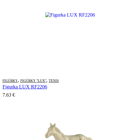
,
,
FIGÚRKY
FIGÚRKY "LUX"
TENIS
Figurka LUX RF2206
7.63
€