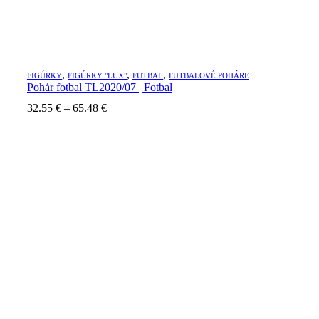
,
,
,
FIGÚRKY
FIGÚRKY "LUX"
FUTBAL
FUTBALOVÉ POHÁRE
Pohár fotbal TL2020/07 | Fotbal
Price
32.55
€
–
65.48
€
range:
32.55 €
through
65.48 €