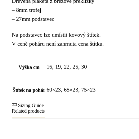
Dřevěná plaketa z březové překližky
– 8mm trofej
– 27mm podstavec
Na podstavec lze umístit kovový štítek.
V ceně poháru není zahrnuta cena štítku.
16, 19, 22, 25, 30
Výška cm
60×23, 65×23, 75×23
Štítek na pohár
Sizing Guide
Related products