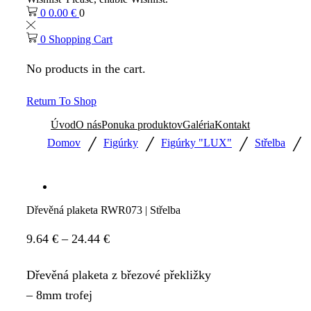
0
0.00
€
0
0
Shopping Cart
No products in the cart.
Return To Shop
Úvod
O nás
Ponuka produktov
Galéria
Kontakt
/
/
/
/
Domov
Figúrky
Figúrky "LUX"
Střelba
Dřevěná plaketa RWR073 | Střelba
Price
9.64
€
–
24.44
€
range:
Dřevěná plaketa z březové překližky
9.64 €
– 8mm trofej
through