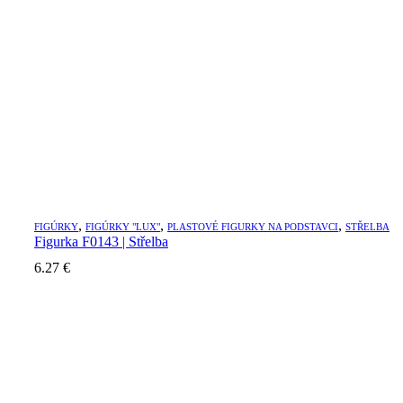
,
,
,
FIGÚRKY
FIGÚRKY "LUX"
PLASTOVÉ FIGURKY NA PODSTAVCI
STŘELBA
Figurka F0143 | Střelba
6.27
€