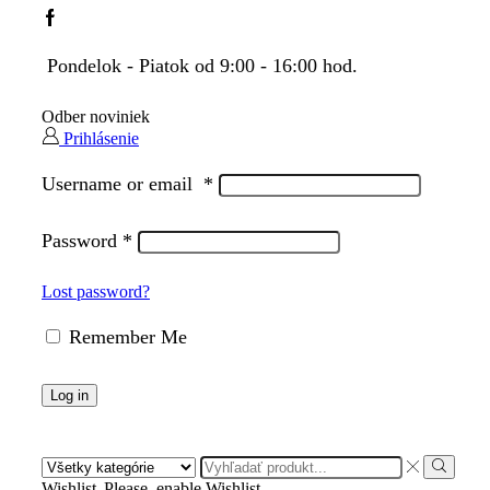
Facebook
Pondelok - Piatok od 9:00 - 16:00 hod.
Odber noviniek
Prihlásenie
Username or email
*
Password
*
Lost password?
Remember Me
Log in
Search
input
Search
Wishlist
Please, enable Wishlist.