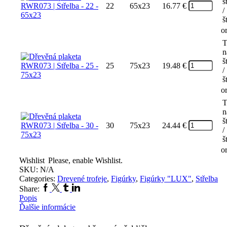
š
22
65x23
16.77
€
/
š
o
T
n
š
25
75x23
19.48
€
/
š
o
T
n
š
30
75x23
24.44
€
/
š
o
Wishlist
Please, enable Wishlist.
SKU:
N/A
Categories:
Drevené trofeje
,
Figúrky
,
Figúrky "LUX"
,
Střelba
Facebook
Twitter
Tumblr
Linkedin
Share:
Popis
Ďalšie informácie