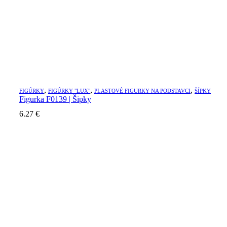
,
,
,
FIGÚRKY
FIGÚRKY "LUX"
PLASTOVÉ FIGURKY NA PODSTAVCI
ŠÍPKY
Figurka F0139 | Šipky
6.27
€