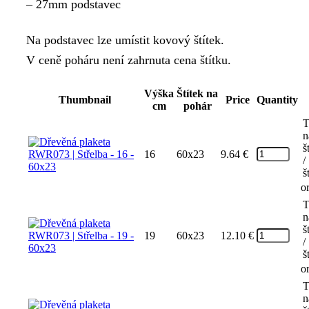
– 27mm podstavec
24.44 €
Na podstavec lze umístit kovový štítek.
V ceně poháru není zahrnuta cena štítku.
Výška
Štítek na
Thumbnail
Price
Quantity
cm
pohár
T
n
š
16
60x23
9.64
€
/
š
o
T
n
š
19
60x23
12.10
€
/
š
o
T
n