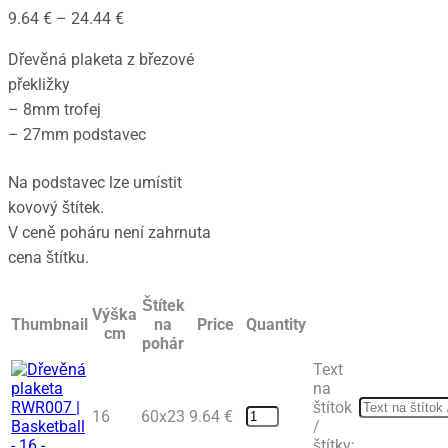
Price
9.64
€
–
24.44
€
range:
Dřevěná plaketa z březové
9.64 €
překližky
through
– 8mm trofej
24.44 €
– 27mm podstavec
Na podstavec lze umístit
kovový štítek.
V ceně poháru není zahrnuta
cena štítku.
Štítek
Výška
Thumbnail
na
Price
Quantity
cm
pohár
Text
na
štítok
16
60x23
9.64
€
/
štítky: