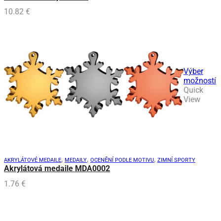
10.82
€
Výber
možností
Tento
Quick
produkt
View
má
viacero
variantov.
Možnosti
si
môžete
,
,
,
AKRYLÁTOVÉ MEDAILE
MEDAILY
OCENĚNÍ PODLE MOTIVU
ZIMNÍ SPORTY
vybrať
Akrylátová medaile MDA0002
na
stránke
1.76
€
produktu.