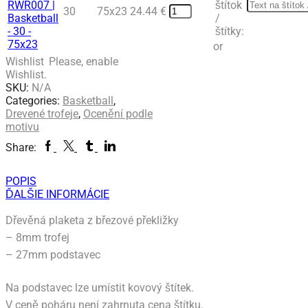
štítok
30
75x23
24.44
€
/
štítky:
or
Wishlist
Please, enable
Wishlist.
SKU:
N/A
Categories:
Basketball
,
Drevené trofeje
,
Ocenění podle
motivu
Facebook
Twitter
Tumblr
Linkedin
Share:
POPIS
ĎALŠIE INFORMÁCIE
Dřevěná plaketa z březové překližky
– 8mm trofej
– 27mm podstavec
Na podstavec lze umístit kovový štítek.
V ceně poháru není zahrnuta cena štítku.