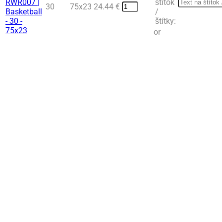
štítok
30
75x23
24.44
€
/
štítky:
or