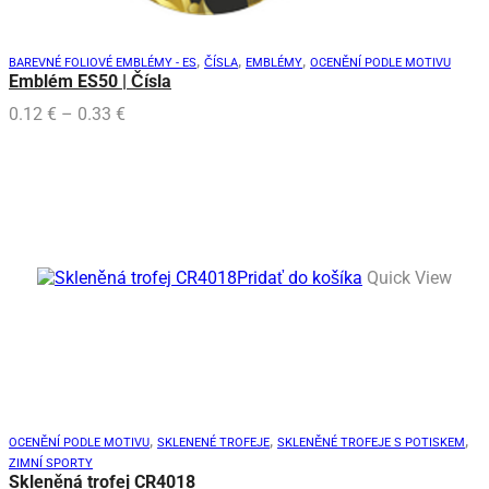
Možnosti
si
môžete
,
,
,
BAREVNÉ FOLIOVÉ EMBLÉMY - ES
ČÍSLA
EMBLÉMY
OCENĚNÍ PODLE MOTIVU
vybrať
Emblém ES50 | Čísla
na
Price
stránke
0.12
€
–
0.33
€
range:
produktu.
0.12 €
through
0.33 €
Pridať do košíka
Quick View
,
,
,
OCENĚNÍ PODLE MOTIVU
SKLENENÉ TROFEJE
SKLENĚNÉ TROFEJE S POTISKEM
ZIMNÍ SPORTY
Skleněná trofej CR4018