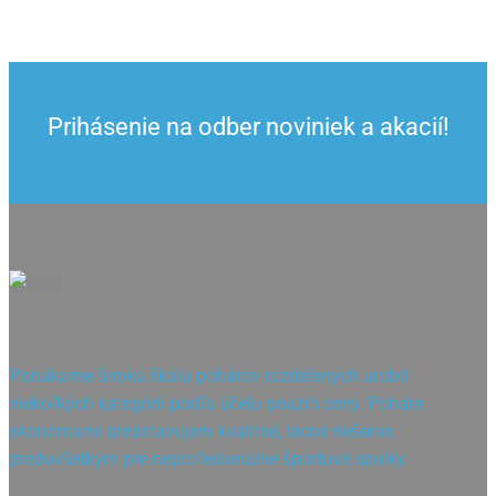
9.64 €
through
24.44 €
Prihásenie na odber noviniek a akacií!
Ponúkame širokú škálu pohárov rozdelených urobiť
niekoľkých kategórií podľa účelu pouziti ceny. Poháre
ekonómami predstavujem kvalitné, lacné riešenie
predovšetkým pre neprofesionálne športové spolky.