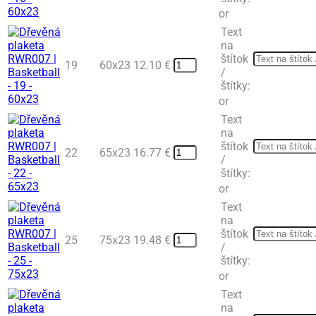
or
Text
na
štítok
19
60x23
12.10
€
/
štítky:
or
Text
na
štítok
22
65x23
16.77
€
/
štítky:
or
Text
na
štítok
25
75x23
19.48
€
/
štítky:
or
Text
na