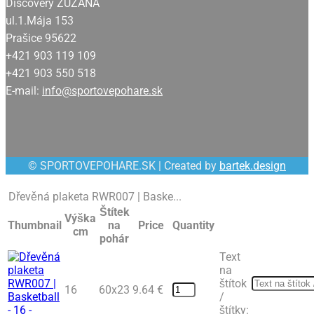
Discovery ZUZANA
ul.1.Mája 153
Prašice 95622
+421 903 119 109
+421 903 550 518
E-mail:
info@sportovepohare.sk
Facebook
© SPORTOVEPOHARE.SK | Created by
bartek.design
Dřevěná plaketa RWR007 | Baske...
Štítek
Výška
Thumbnail
na
Price
Quantity
cm
pohár
Text
na
štítok
16
60x23
9.64
€
/
štítky: