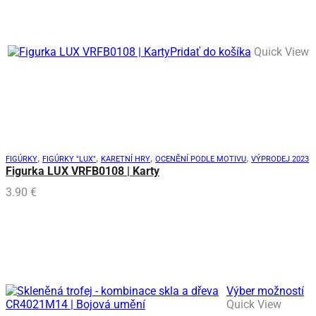
Pridať do košíka
Quick View
,
,
,
,
FIGÚRKY
FIGÚRKY "LUX"
KARETNÍ HRY
OCENĚNÍ PODLE MOTIVU
VÝPRODEJ 2023
Figurka LUX VRFB0108 | Karty
3.90
€
Te
Výber možností
pr
Quick View