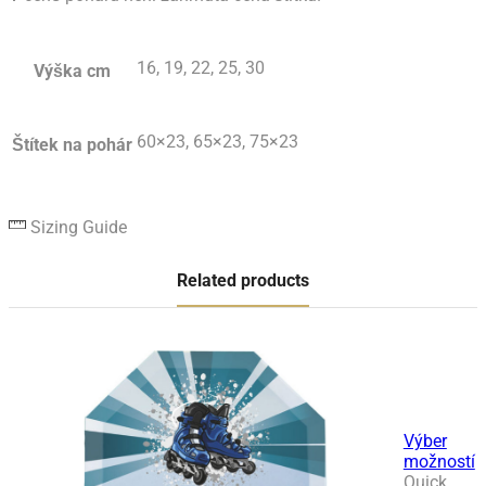
16, 19, 22, 25, 30
Výška cm
60×23, 65×23, 75×23
Štítek na pohár
Sizing Guide
Related products
Výber
možností
Tento
Quick