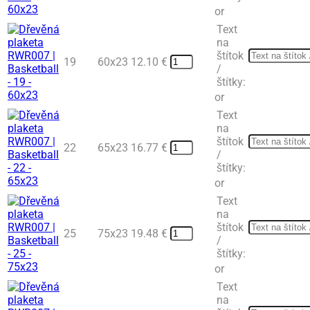
or
Text
na
štítok
19
60x23
12.10
€
/
štítky:
or
Text
na
štítok
22
65x23
16.77
€
/
štítky:
or
Text
na
štítok
25
75x23
19.48
€
/
štítky:
or
Text
na