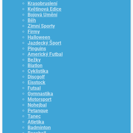
Krasobruslení
Květinová Edice
Bojová Umění
Běh
Zimní Sporty
Firmy
Halloween
Jazdecký Šport
Pinguins
Americký Futbal
Bežky
Biatlon
Cyklistika
Discgolf
Eisstock
Futsal
Gymnastika
Motorsport
Nohejbal
Petanque
Tanec
Atletika
Badminton