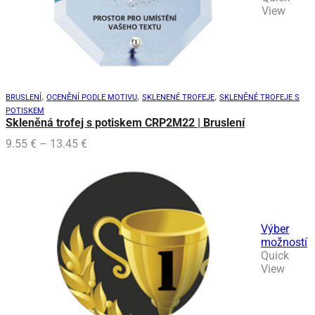
produkt
View
má
viacero
variantov.
Možnosti
si
môžete
,
,
,
BRUSLENÍ
OCENĚNÍ PODLE MOTIVU
SKLENENÉ TROFEJE
SKLENĚNÉ TROFEJE S
vybrať
POTISKEM
na
Skleněná trofej s potiskem CRP2M22 | Bruslení
stránke
Price
produktu.
9.55
€
–
13.45
€
range:
9.55 €
through
13.45 €
Výber
možností
Tento
Quick
produkt
View
má
viacero
variantov.