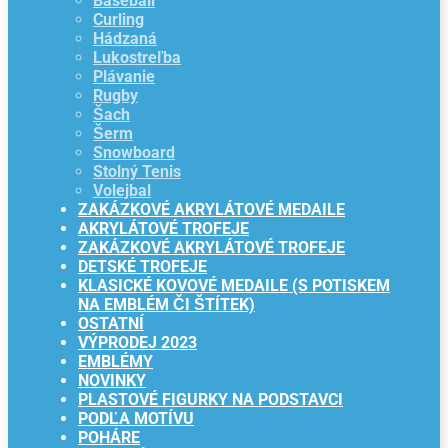
Baseball
Curling
Hádzaná
Lukostreľba
Plávanie
Rugby
Šach
Šerm
Snowboard
Stolný Tenis
Volejbal
ZAKÁZKOVÉ AKRYLÁTOVÉ MEDAILE
AKRYLÁTOVÉ TROFEJE
ZAKÁZKOVÉ AKRYLÁTOVÉ TROFEJE
DETSKÉ TROFEJE
KLASICKÉ KOVOVÉ MEDAILE (S POTISKEM
NA EMBLÉM ČI ŠTÍTEK)
OSTATNÍ
VÝPRODEJ 2023
EMBLÉMY
NOVINKY
PLASTOVÉ FIGURKY NA PODSTAVCI
PODĽA MOTÍVU
POHÁRE