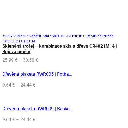
m
vi
va
Mo
si
mô
vy
,
,
,
BOJOVÁ UMĚNÍ
OCENĚNÍ PODLE MOTIVU
SKLENENÉ TROFEJE
SKLENĚNÉ
na
TROFEJE S POTISKEM
st
Skleněná trofej – kombinace skla a dřeva CR4021M14 |
pr
Bojová umění
Price
25.99
€
–
30.50
€
range:
25.99 €
Dřevěná plaketa RWR005 | Fotba...
through
30.50 €
Price
9.64
€
–
24.44
€
range:
9.64 €
through
Dřevěná plaketa RWR009 | Baske...
24.44 €
Price
9.64
€
–
24.44
€
range: