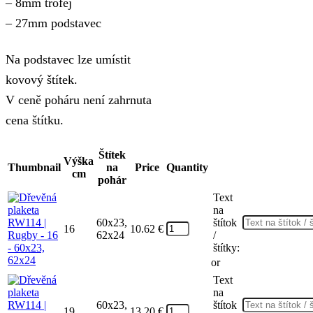
– 8mm trofej
28.13 €
– 27mm podstavec
Na podstavec lze umístit
kovový štítek.
V ceně poháru není zahrnuta
cena štítku.
Štítek
Výška
Thumbnail
na
Price
Quantity
cm
pohár
Text
na
60x23,
štítok
16
10.62
€
62x24
/
štítky:
or
Text
na
60x23,
štítok
19
13.20
€