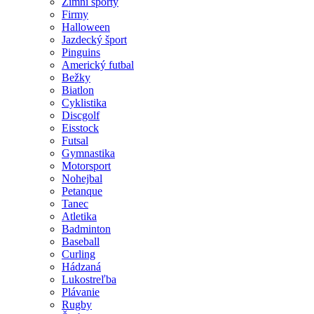
Zimní sporty
Firmy
Halloween
Jazdecký šport
Pinguins
Americký futbal
Bežky
Biatlon
Cyklistika
Discgolf
Eisstock
Futsal
Gymnastika
Motorsport
Nohejbal
Petanque
Tanec
Atletika
Badminton
Baseball
Curling
Hádzaná
Lukostreľba
Plávanie
Rugby