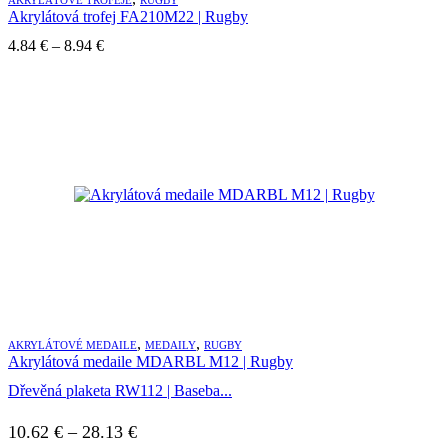
Akrylátová trofej FA210M22 | Rugby
Price
4.84
€
–
8.94
€
range:
4.84 €
through
8.94 €
,
,
AKRYLÁTOVÉ MEDAILE
MEDAILY
RUGBY
Akrylátová medaile MDARBL M12 | Rugby
Dřevěná plaketa RW112 | Baseba...
Price
10.62
€
–
28.13
€