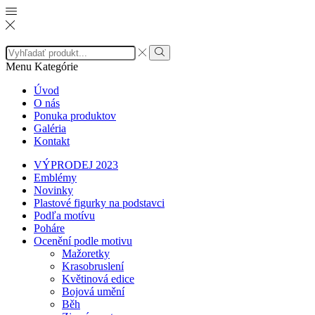
Search
input
Search
Menu
Kategórie
Úvod
O nás
Ponuka produktov
Galéria
Kontakt
VÝPRODEJ 2023
Emblémy
Novinky
Plastové figurky na podstavci
Podľa motívu
Poháre
Ocenění podle motivu
Mažoretky
Krasobruslení
Květinová edice
Bojová umění
Běh