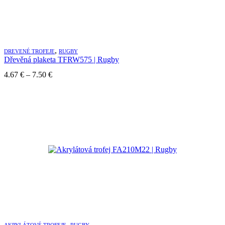
,
DREVENÉ TROFEJE
RUGBY
Dřevěná plaketa TFRW575 | Rugby
Price
4.67
€
–
7.50
€
range:
4.67 €
through
7.50 €
,
AKRYLÁTOVÉ TROFEJE
RUGBY