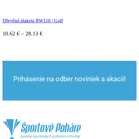
range:
10.62 €
Dřevěná plaketa RW116 | Golf
through
28.13 €
Price
10.62
€
–
28.13
€
range:
10.62 €
through
28.13 €
Prihásenie na odber noviniek a akacií!