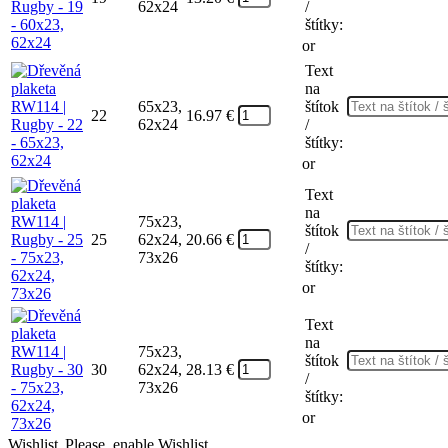
62x24
/
štítky:
or
Text
na
65x23,
štítok
22
16.97
€
62x24
/
štítky:
or
Text
na
75x23,
štítok
25
62x24,
20.66
€
/
73x26
štítky:
or
Text
na
75x23,
štítok
30
62x24,
28.13
€
/
73x26
štítky:
or
Wishlist
Please, enable Wishlist.