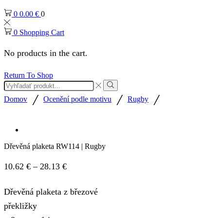
0
0.00
€
0
0
Shopping Cart
No products in the cart.
Return To Shop
Search
input
Search
/
/
/
Domov
Ocenění podle motivu
Rugby
Dřevěná plaketa RW114 | Rugby
Price
10.62
€
–
28.13
€
range:
Dřevěná plaketa z březové
10.62 €
překližky
through