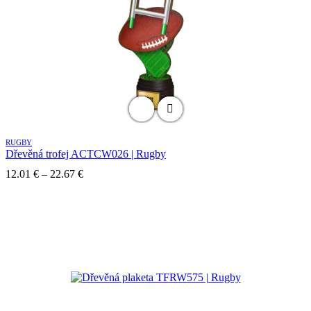
RUGBY
Dřevěná trofej ACTCW026 | Rugby
Price
12.01
€
–
22.67
€
range:
12.01 €
through
22.67 €