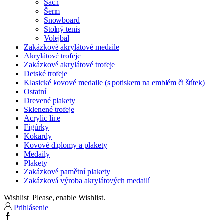
Šach
Šerm
Snowboard
Stolný tenis
Volejbal
Zakázkové akrylátové medaile
Akrylátové trofeje
Zakázkové akrylátové trofeje
Detské trofeje
Klasické kovové medaile (s potiskem na emblém či štítek)
Ostatní
Drevené plakety
Sklenené trofeje
Acrylic line
Figúrky
Kokardy
Kovové diplomy a plakety
Medaily
Plakety
Zakázkové pamětní plakety
Zakázková výroba akrylátových medailí
Wishlist
Please, enable Wishlist.
Prihlásenie
Facebook