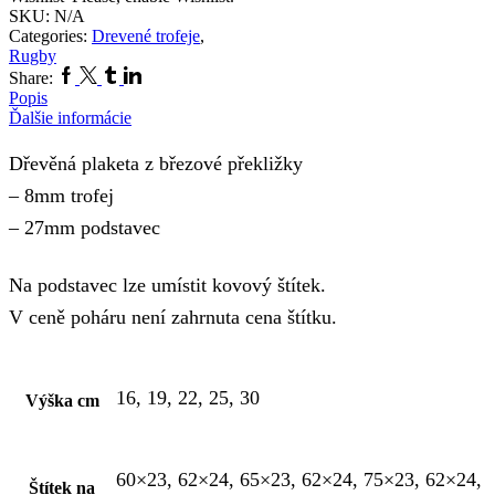
SKU:
N/A
Categories:
Drevené trofeje
,
Rugby
Facebook
Twitter
Tumblr
Linkedin
Share:
Popis
Ďalšie informácie
Dřevěná plaketa z březové překližky
– 8mm trofej
– 27mm podstavec
Na podstavec lze umístit kovový štítek.
V ceně poháru není zahrnuta cena štítku.
16, 19, 22, 25, 30
Výška cm
60×23, 62×24, 65×23, 62×24, 75×23, 62×24,
Štítek na