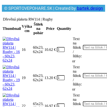
© SPORTOVEPOHARE.SK | Created by
bartek.design
Dřevěná plaketa RW114 | Rugby
Štítek
Výška
Thumbnail
na
Price
Quantity
cm
pohár
Text
na
60x23,
štítok
16
10.62
€
62x24
/
štítky:
or
Text
na
60x23,
štítok
19
13.20
€
62x24
/
štítky:
or
Text
na
65x23,
štítok
22
16.97
€