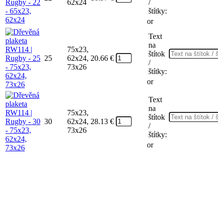
62x24
/
štítky:
or
Text
na
75x23,
štítok
25
62x24,
20.66
€
/
73x26
štítky:
or
Text
na
75x23,
štítok
30
62x24,
28.13
€
/
73x26
štítky:
or