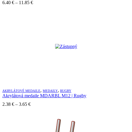
Price
6.40
€
–
11.85
€
range:
6.40 €
through
11.85 €
,
,
AKRYLÁTOVÉ MEDAILE
MEDAILY
RUGBY
Akrylátová medaile MDARBL M12 | Rugby
Price
2.38
€
–
3.65
€
range:
2.38 €
through
3.65 €