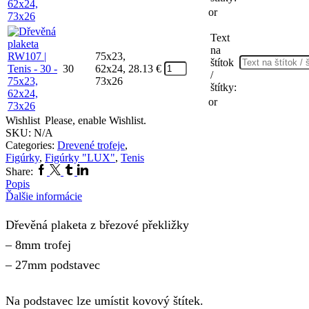
or
Text
na
75x23,
štítok
30
62x24,
28.13
€
/
73x26
štítky:
or
Wishlist
Please, enable Wishlist.
SKU:
N/A
Categories:
Drevené trofeje
,
Figúrky
,
Figúrky "LUX"
,
Tenis
Share:
Popis
Ďalšie informácie
Dřevěná plaketa z březové překližky
– 8mm trofej
– 27mm podstavec
Na podstavec lze umístit kovový štítek.