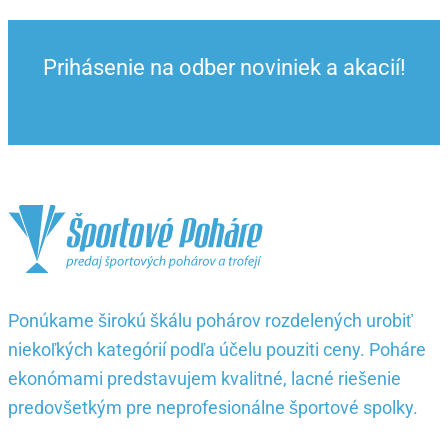
Prihásenie na odber noviniek a akacií!
Ponúkame širokú škálu pohárov rozdelených urobiť
niekoľkých kategórií podľa účelu pouziti ceny. Poháre
ekonómami predstavujem kvalitné, lacné riešenie
predovšetkým pre neprofesionálne športové spolky.