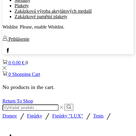
Medaily
Plakety
Zakázková výroba akrylátových medailí
Zakázkové pamětní plakety
Wishlist
Please, enable Wishlist.
Prihlásenie
0
0.00
€
0
0
Shopping Cart
No products in the cart.
Return To Shop
/
/
/
/
Domov
Figúrky
Figúrky "LUX"
Tenis