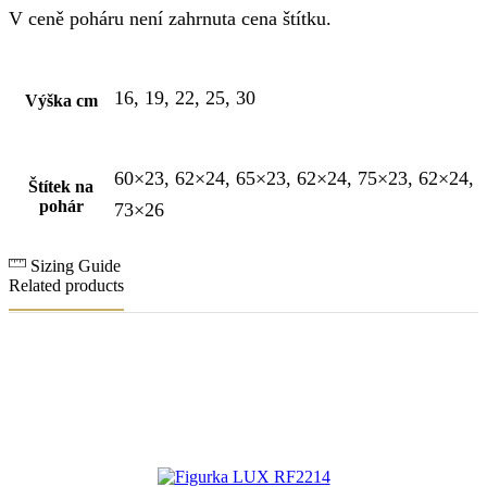
V ceně poháru není zahrnuta cena štítku.
16, 19, 22, 25, 30
Výška cm
60×23, 62×24, 65×23, 62×24, 75×23, 62×24,
Štítek na
pohár
73×26
Sizing Guide
Related products