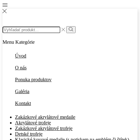
Menu
Kategórie
Úvod
O nás
Ponuka produktov
Galéria
Kontakt
Zakázkové akrylátové medaile
Akrylátové trofeje
Zakázkové akrylátové trofeje
Detské trofeje
Klasické kovové medaile (s potiskem na emblém či štítek)