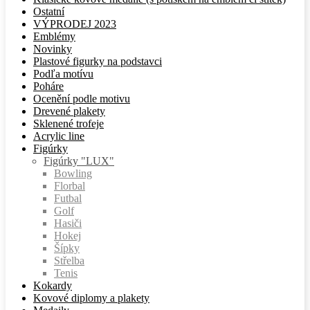
Ostatní
VÝPRODEJ 2023
Emblémy
Novinky
Plastové figurky na podstavci
Podľa motívu
Poháre
Ocenění podle motivu
Drevené plakety
Sklenené trofeje
Acrylic line
Figúrky
Figúrky "LUX"
Bowling
Florbal
Futbal
Golf
Hasiči
Hokej
Šípky
Střelba
Tenis
Kokardy
Kovové diplomy a plakety