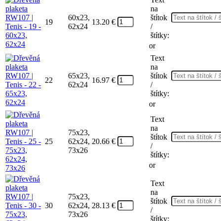
na
60x23,
štítok
19
13.20
€
62x24
/
štítky:
or
Text
na
65x23,
štítok
22
16.97
€
62x24
/
štítky:
or
Text
na
75x23,
štítok
25
62x24,
20.66
€
/
73x26
štítky:
or
Text
na
75x23,
štítok
30
62x24,
28.13
€
/
73x26
štítky: