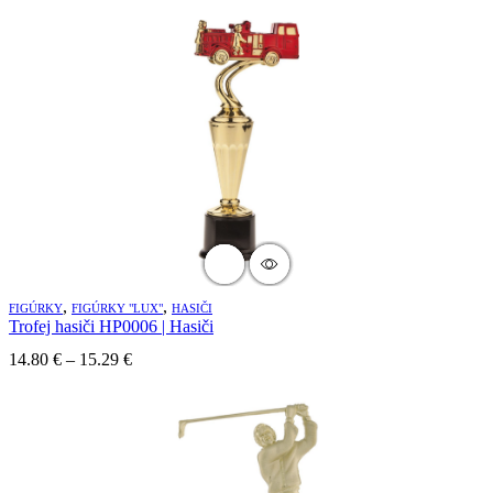
,
,
FIGÚRKY
FIGÚRKY "LUX"
HASIČI
Trofej hasiči HP0006 | Hasiči
14.80
€
–
15.29
€