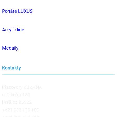
Poháre LUXUS
Acrylic line
Medaily
Kontakty
Discovery ZUZANA
ul.1.Mája 153
Prašice 95622
+421 903 119 109