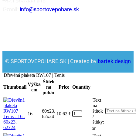
+421 903 550 518
E-mail:
info@sportovepohare.sk
© SPORTOVEPOHARE.SK | Created by
bartek.design
Dřevěná plaketa RW107 | Tenis
Štítek
Výška
Thumbnail
na
Price
Quantity
cm
pohár
Text
na
60x23,
štítok
16
10.62
€
62x24
/
štítky:
or
Text