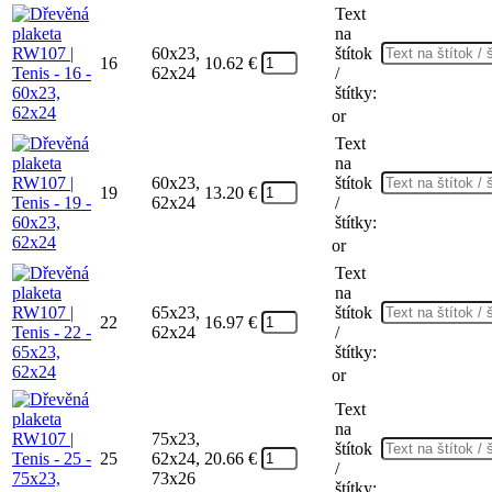
Text
na
60x23,
štítok
16
10.62
€
62x24
/
štítky:
or
Text
na
60x23,
štítok
19
13.20
€
62x24
/
štítky:
or
Text
na
65x23,
štítok
22
16.97
€
62x24
/
štítky:
or
Text
na
75x23,
štítok
25
62x24,
20.66
€
/
73x26
štítky: