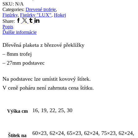
SKU:
N/A
Categories:
Drevené trofeje
,
Figúrky
,
Figúrky "LUX"
,
Hokej
Share:
Popis
Ďalšie informácie
Dřevěná plaketa z březové překližky
– 8mm trofej
– 27mm podstavec
Na podstavec lze umístit kovový štítek.
V ceně poháru není zahrnuta cena štítku.
16, 19, 22, 25, 30
Výška cm
60×23, 62×24, 65×23, 62×24, 75×23, 62×24,
Štítek na