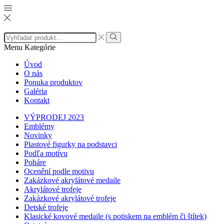
Menu
Kategórie
Úvod
O nás
Ponuka produktov
Galéria
Kontakt
VÝPRODEJ 2023
Emblémy
Novinky
Plastové figurky na podstavci
Podľa motívu
Poháre
Ocenění podle motivu
Zakázkové akrylátové medaile
Akrylátové trofeje
Zakázkové akrylátové trofeje
Detské trofeje
Klasické kovové medaile (s potiskem na emblém či štítek)