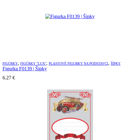
,
,
,
FIGÚRKY
FIGÚRKY "LUX"
PLASTOVÉ FIGURKY NA PODSTAVCI
ŠÍPKY
Figurka F0139 | Šipky
6.27
€