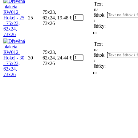
Text
na
75x23,
štítok
25
62x24,
19.48
€
/
73x26
štítky:
or
Text
na
75x23,
štítok
30
62x24,
24.44
€
/
73x26
štítky:
or