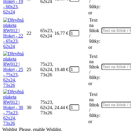
62x24
/
štítky:
or
Text
na
65x23,
štítok
22
16.77
€
62x24
/
štítky:
or
Text
na
75x23,
štítok
25
62x24,
19.48
€
/
73x26
štítky:
or
Text
na
75x23,
štítok
30
62x24,
24.44
€
/
73x26
štítky:
or
Wishlist
Please, enable Wishlist.