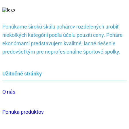
Ponúkame širokú škálu pohárov rozdelených urobiť
niekoľkých kategórií podľa účelu pouziti ceny. Poháre
ekonómami predstavujem kvalitné, lacné riešenie
predovšetkým pre neprofesionálne športové spolky.
Užitočné stránky
O nás
Ponuka produktov