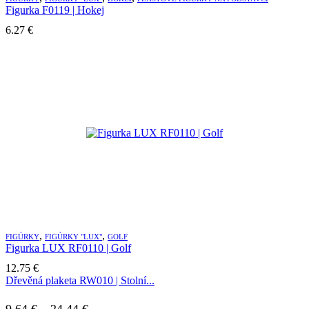
Figurka F0119 | Hokej
6.27
€
,
,
FIGÚRKY
FIGÚRKY "LUX"
GOLF
Figurka LUX RF0110 | Golf
12.75
€
Dřevěná plaketa RW010 | Stolní...