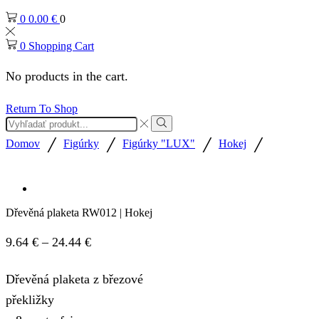
0
0.00
€
0
0
Shopping Cart
No products in the cart.
Return To Shop
/
/
/
/
Domov
Figúrky
Figúrky "LUX"
Hokej
Dřevěná plaketa RW012 | Hokej
9.64
€
–
24.44
€
Dřevěná plaketa z březové
překližky