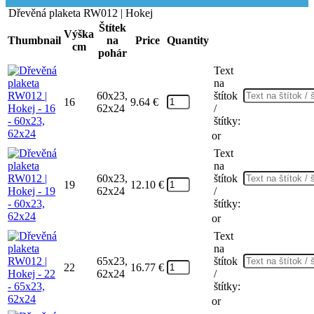
Dřevěná plaketa RW012 | Hokej
Štítek
Výška
Thumbnail
na
Price
Quantity
cm
pohár
Text
na
60x23,
štítok
16
9.64
€
62x24
/
štítky:
or
Text
na
60x23,
štítok
19
12.10
€
62x24
/
štítky:
or
Text
na
65x23,
štítok
22
16.77
€
62x24
/
štítky:
or