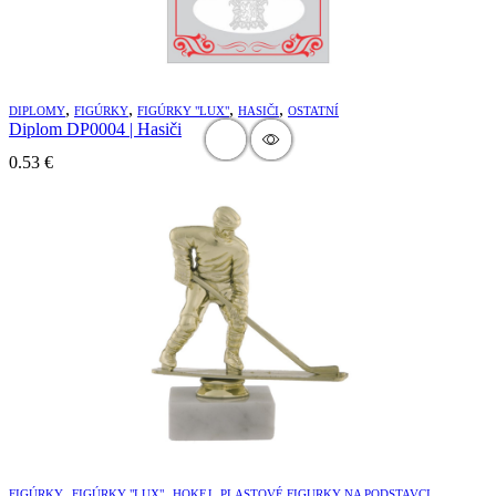
,
,
,
,
DIPLOMY
FIGÚRKY
FIGÚRKY "LUX"
HASIČI
OSTATNÍ
Diplom DP0004 | Hasiči
0.53
€
,
,
,
FIGÚRKY
FIGÚRKY "LUX"
HOKEJ
PLASTOVÉ FIGURKY NA PODSTAVCI