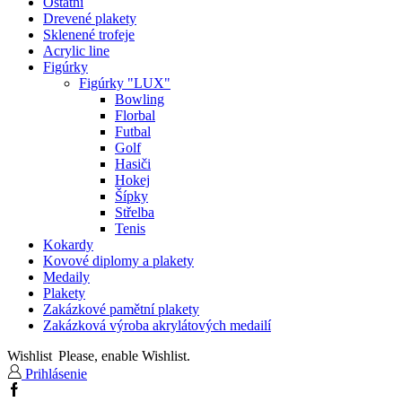
Ostatní
Drevené plakety
Sklenené trofeje
Acrylic line
Figúrky
Figúrky "LUX"
Bowling
Florbal
Futbal
Golf
Hasiči
Hokej
Šípky
Střelba
Tenis
Kokardy
Kovové diplomy a plakety
Medaily
Plakety
Zakázkové pamětní plakety
Zakázková výroba akrylátových medailí
Wishlist
Please, enable Wishlist.
Prihlásenie