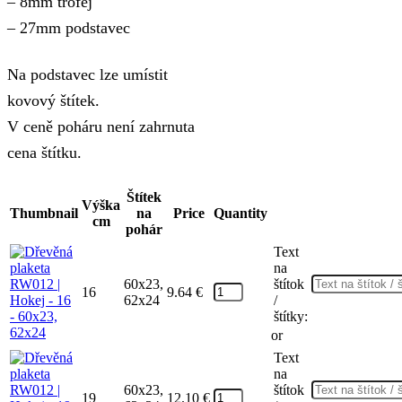
– 8mm trofej
– 27mm podstavec
Na podstavec lze umístit
kovový štítek.
V ceně poháru není zahrnuta
cena štítku.
Štítek
Výška
Thumbnail
na
Price
Quantity
cm
pohár
Text
na
60x23,
štítok
16
9.64
€
62x24
/
štítky:
or
Text
na
60x23,
štítok
19
12.10
€