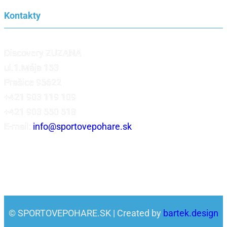
Kontakty
Discovery ZUZANA
ul.1.Mája 153
Prašice 95622
+421 903 119 109
+421 903 550 518
E-mail:
info@sportovepohare.sk
© SPORTOVEPOHARE.SK | Created by
bartek.design