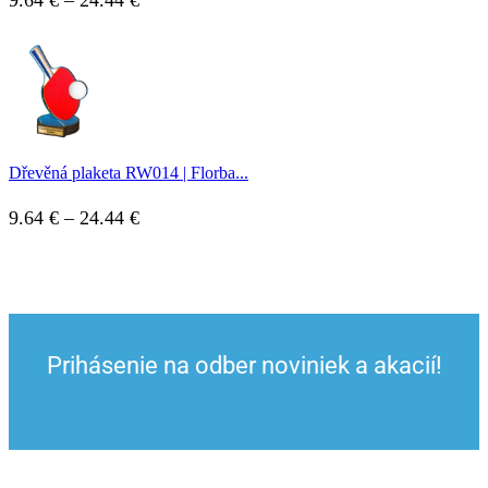
9.64
€
–
24.44
€
Dřevěná plaketa RW014 | Florba...
9.64
€
–
24.44
€
Prihásenie na odber noviniek a akacií!