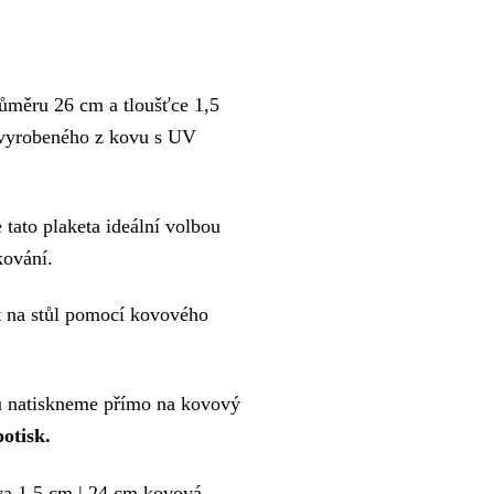
růměru 26 cm a tloušťce 1,5
vyrobeného z kovu s UV
 tato plaketa ideální volbou
kování.
t na stůl pomocí kovového
ku natiskneme přímo na kovový
otisk.
va 1,5 cm | 24 cm kovová