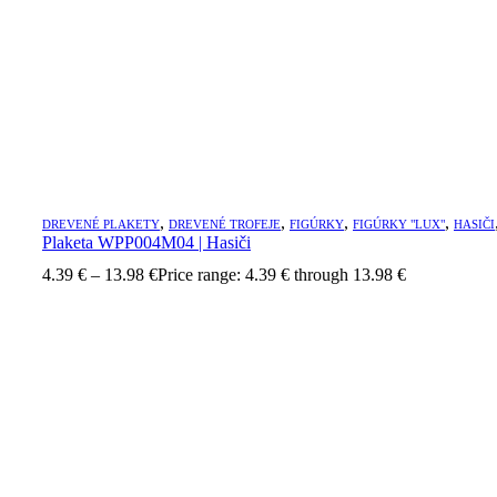
,
,
,
,
DREVENÉ PLAKETY
DREVENÉ TROFEJE
FIGÚRKY
FIGÚRKY "LUX"
HASIČI
Plaketa WPP004M04 | Hasiči
4.39
€
–
13.98
€
Price range: 4.39 € through 13.98 €