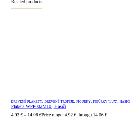
Related products
,
,
,
,
DREVENÉ PLAKETY
DREVENÉ TROFEJE
FIGÚRKY
FIGÚRKY "LUX"
HASIČI
Plaketa WPP002M10 | Hasiči
4.92
€
–
14.06
€
Price range: 4.92 € through 14.06 €