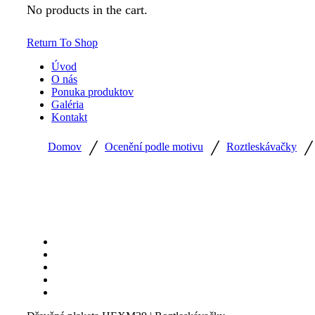
No products in the cart.
Return To Shop
Úvod
O nás
Ponuka produktov
Galéria
Kontakt
/
/
Domov
Ocenění podle motivu
Roztleskávačky