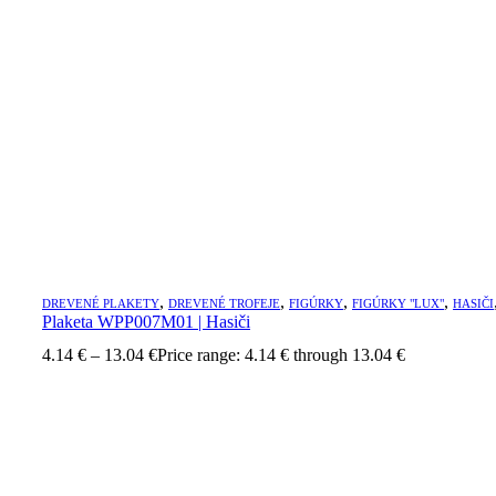
,
,
,
,
DREVENÉ PLAKETY
DREVENÉ TROFEJE
FIGÚRKY
FIGÚRKY "LUX"
HASIČI
Plaketa WPP007M01 | Hasiči
4.14
€
–
13.04
€
Price range: 4.14 € through 13.04 €