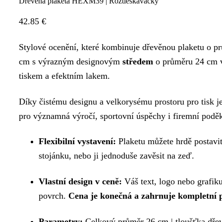
Dřevěná plaketa HEXM39 | Roztleskávačky
42.85
€
Stylové ocenění, které kombinuje dřevěnou plaketu o p
cm s výrazným designovým
středem
o průměru 24 cm 
tiskem a efektním lakem.
Díky čistému designu a velkorysému prostoru pro tisk je
pro významná výročí, sportovní úspěchy i firemní podě
Flexibilní vystavení:
Plaketu můžete hrdě postavi
stojánku, nebo ji jednoduše zavěsit na zeď.
Vlastní design v ceně:
Váš text, logo nebo grafi
povrch.
Cena je konečná a zahrnuje kompletní p
Parametry:
Celkový průměr 26 cm | tloušťka dře