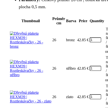
plocha 0,5 mm.
Průměr
Thumbnail
Barva
Price
Quantity
cm
T
n
š
26
bronz
42.85
€
/
š
o
T
n
š
26
stříbro
42.85
€
/
š
o
T
n
š
26
zlato
42.85
€
/
š