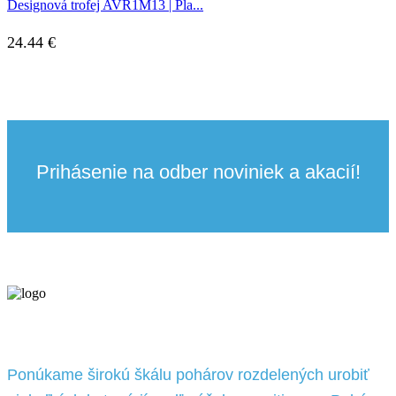
Designová trofej AVR1M13 | Pla...
24.44
€
Prihásenie na odber noviniek a akacií!
Ponúkame širokú škálu pohárov rozdelených urobiť