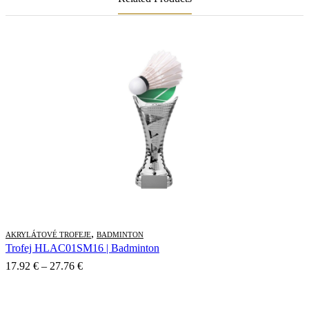
,
AKRYLÁTOVÉ TROFEJE
BADMINTON
Trofej HLAC01SM16 | Badminton
Price
17.92
€
–
27.76
€
range:
17.92 €