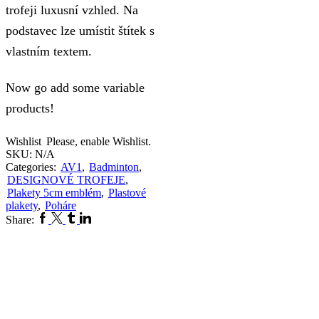
trofeji luxusní vzhled. Na
podstavec lze umístit štítek s
vlastním textem.
Now go add some variable
products!
Wishlist
Please, enable Wishlist.
SKU:
N/A
Categories:
AV1
,
Badminton
,
DESIGNOVÉ TROFEJE
,
Plakety 5cm emblém
,
Plastové
plakety
,
Poháre
Facebook
Twitter
Tumblr
Linkedin
Share: