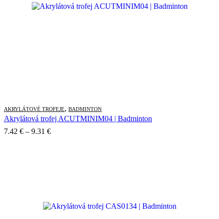
,
AKRYLÁTOVÉ TROFEJE
BADMINTON
Akrylátová trofej ACUTMINIM04 | Badminton
Price
7.42
€
–
9.31
€
range:
7.42 €
through
9.31 €