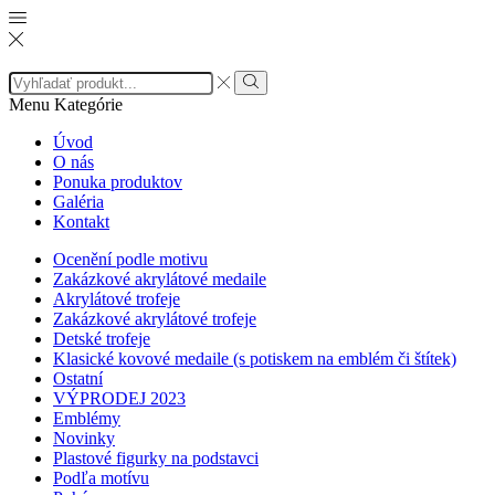
Search
input
Search
Menu
Kategórie
Úvod
O nás
Ponuka produktov
Galéria
Kontakt
Ocenění podle motivu
Zakázkové akrylátové medaile
Akrylátové trofeje
Zakázkové akrylátové trofeje
Detské trofeje
Klasické kovové medaile (s potiskem na emblém či štítek)
Ostatní
VÝPRODEJ 2023
Emblémy
Novinky
Plastové figurky na podstavci
Podľa motívu