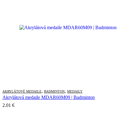
through
27.76 €
,
,
AKRYLÁTOVÉ MEDAILE
BADMINTON
MEDAILY
Akrylátová medaile MDAR60M09 | Badminton
2.01
€