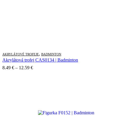
,
AKRYLÁTOVÉ TROFEJE
BADMINTON
Akrylátová trofej CAS0134 | Badminton
Price
8.49
€
–
12.59
€
range:
8.49 €
through
12.59 €