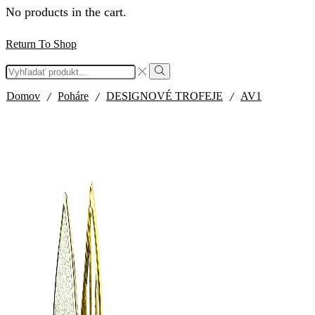
No products in the cart.
Return To Shop
Search
input
Search
/
/
/
Domov
Poháre
DESIGNOVÉ TROFEJE
AV1