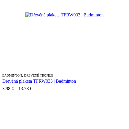
,
BADMINTON
DREVENÉ TROFEJE
Dřevěná plaketa TFRW033 | Badminton
Price
3.98
€
–
13.78
€
range:
3.98 €
through
13.78 €