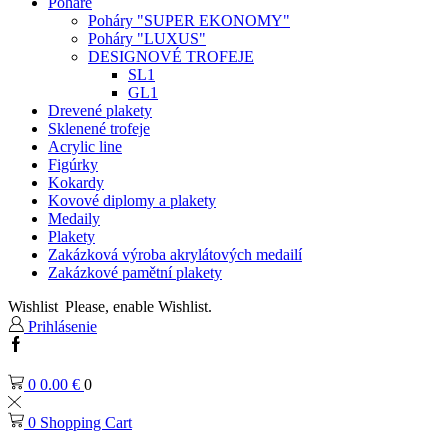
Poháre
Poháry "SUPER EKONOMY"
Poháry "LUXUS"
DESIGNOVÉ TROFEJE
SL1
GL1
Drevené plakety
Sklenené trofeje
Acrylic line
Figúrky
Kokardy
Kovové diplomy a plakety
Medaily
Plakety
Zakázková výroba akrylátových medailí
Zakázkové pamětní plakety
Wishlist
Please, enable Wishlist.
Prihlásenie
Facebook
0
0.00
€
0
0
Shopping Cart