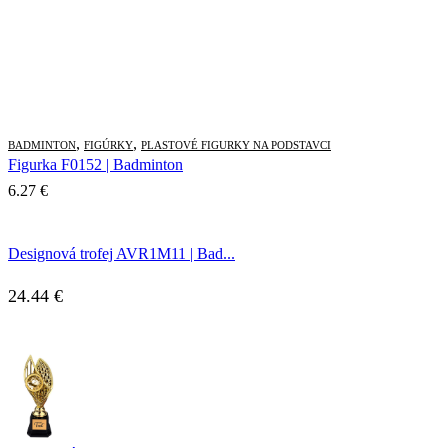
,
,
BADMINTON
FIGÚRKY
PLASTOVÉ FIGURKY NA PODSTAVCI
Figurka F0152 | Badminton
6.27
€
Designová trofej AVR1M11 | Bad...
24.44
€