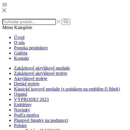
Search
input
Search
Menu
Kategórie
Úvod
O nás
Ponuka produktov
Galéria
Kontakt
Zakázkové akrylátové medaile
Zakázkové akrylátové trofeje
Akrylátové trofeje
Detské trofeje
Klasické kovové medaile (s potiskem na emblém či štítek)
Ostatní
VÝPRODEJ 2023
Emblémy
Novinky
Podľa motívu
Plastové figurky na podstavci
Poháre