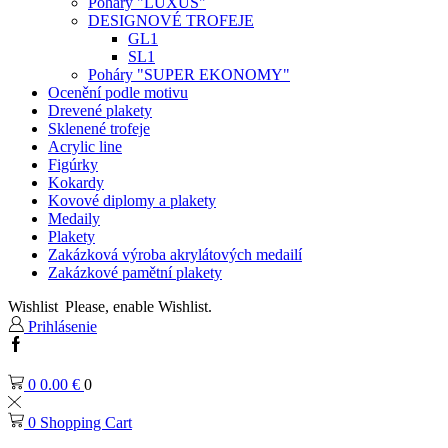
Poháry "LUXUS"
DESIGNOVÉ TROFEJE
GL1
SL1
Poháry "SUPER EKONOMY"
Ocenění podle motivu
Drevené plakety
Sklenené trofeje
Acrylic line
Figúrky
Kokardy
Kovové diplomy a plakety
Medaily
Plakety
Zakázková výroba akrylátových medailí
Zakázkové pamětní plakety
Wishlist
Please, enable Wishlist.
Prihlásenie
Facebook
0
0.00
€
0
0
Shopping Cart