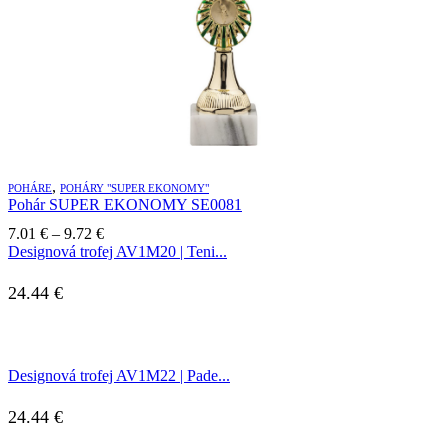
,
POHÁRE
POHÁRY "SUPER EKONOMY"
Pohár SUPER EKONOMY SE0081
Price
7.01
€
–
9.72
€
range:
Designová trofej AV1M20 | Teni...
7.01 €
through
24.44
€
9.72 €
Designová trofej AV1M22 | Pade...
24.44
€