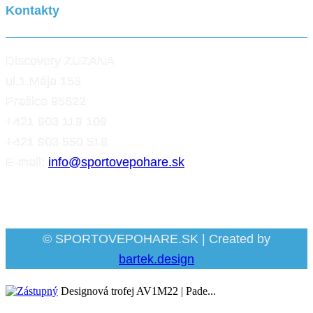
Kontakty
Discovery ZUZANA
ul.1.Mája 153
Prašice 95622
+421 903 119 109
+421 903 550 518
E-mail:
info@sportovepohare.sk
Facebook
© SPORTOVEPOHARE.SK | Created by
bartek.design
Designová trofej AV1M22 | Pade...