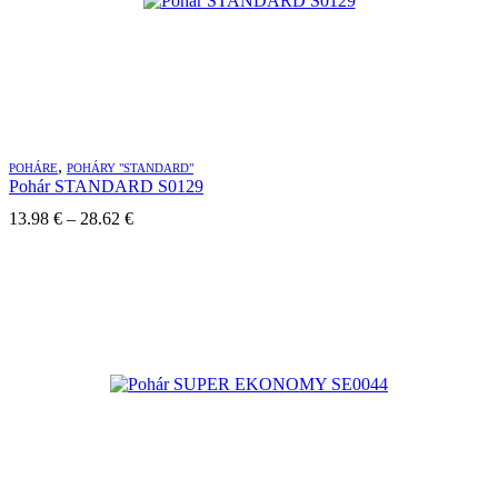
,
POHÁRE
POHÁRY "STANDARD"
Pohár STANDARD S0129
Price
13.98
€
–
28.62
€
range:
13.98 €
through
28.62 €