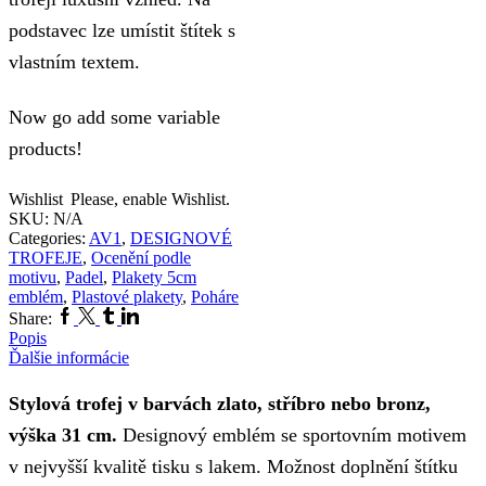
podstavec lze umístit štítek s
vlastním textem.
Now go add some variable
products!
Wishlist
Please, enable Wishlist.
SKU:
N/A
Categories:
AV1
,
DESIGNOVÉ
TROFEJE
,
Ocenění podle
motivu
,
Padel
,
Plakety 5cm
emblém
,
Plastové plakety
,
Poháre
Facebook
Twitter
Tumblr
Linkedin
Share:
Popis
Ďalšie informácie
Stylová trofej v barvách zlato, stříbro nebo bronz,
výška 31 cm.
Designový emblém se sportovním motivem
v nejvyšší kvalitě tisku s lakem. Možnost doplnění štítku