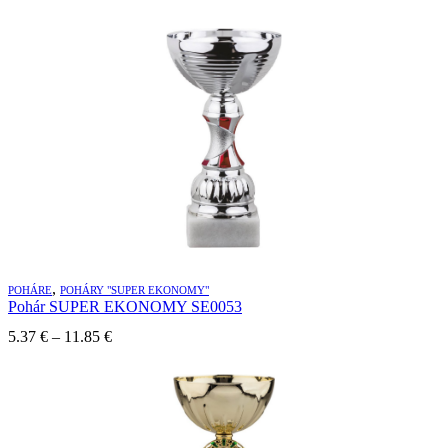
range:
7.01 €
through
9.72 €
,
POHÁRE
POHÁRY "SUPER EKONOMY"
Pohár SUPER EKONOMY SE0053
Price
5.37
€
–
11.85
€
range:
5.37 €
through
11.85 €