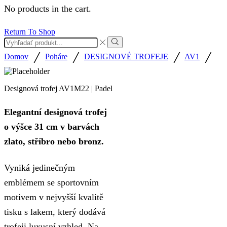
No products in the cart.
Return To Shop
Search
input
Search
/
/
/
/
Domov
Poháre
DESIGNOVÉ TROFEJE
AV1
Designová trofej AV1M22 | Padel
Elegantní designová trofej
o výšce 31 cm v barvách
zlato, stříbro nebo bronz.
Vyniká jedinečným
emblémem se sportovním
motivem v nejvyšší kvalitě
tisku s lakem, který dodává
trofeji luxusní vzhled. Na