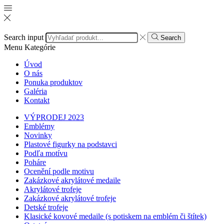
Search input
Search
Menu
Kategórie
Úvod
O nás
Ponuka produktov
Galéria
Kontakt
VÝPRODEJ 2023
Emblémy
Novinky
Plastové figurky na podstavci
Podľa motívu
Poháre
Ocenění podle motivu
Zakázkové akrylátové medaile
Akrylátové trofeje
Zakázkové akrylátové trofeje
Detské trofeje
Klasické kovové medaile (s potiskem na emblém či štítek)