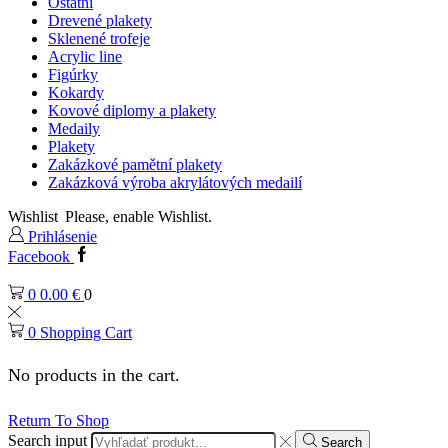
Ostatní
Drevené plakety
Sklenené trofeje
Acrylic line
Figúrky
Kokardy
Kovové diplomy a plakety
Medaily
Plakety
Zakázkové pamětní plakety
Zakázková výroba akrylátových medailí
Wishlist
Please, enable Wishlist.
Prihlásenie
Facebook
0
0.00
€
0
0
Shopping Cart
No products in the cart.
Return To Shop
Search input
Search