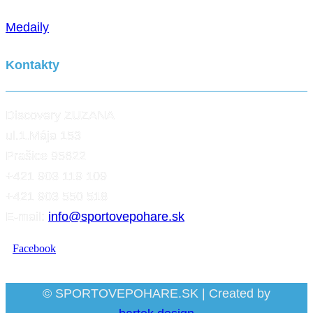
Medaily
Kontakty
Discovery ZUZANA
ul.1.Mája 153
Prašice 95622
+421 903 119 109
+421 903 550 518
E-mail:
info@sportovepohare.sk
Facebook
© SPORTOVEPOHARE.SK | Created by