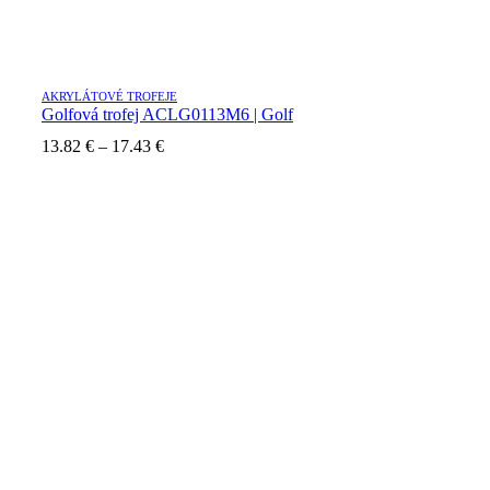
AKRYLÁTOVÉ TROFEJE
Golfová trofej ACLG0113M6 | Golf
Price
13.82
€
–
17.43
€
range:
13.82 €
through
17.43 €