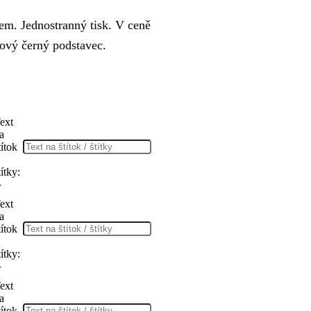
kem. Jednostranný tisk. V ceně
tový černý podstavec.
ext
a
títok
títky:
r
ext
a
títok
títky:
r
ext
a
títok