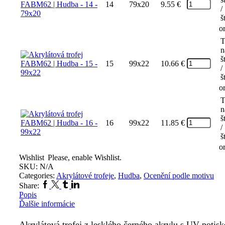
14
79x20
9.55
€
/
š
o
T
n
š
15
99x22
10.66
€
/
š
o
T
n
š
16
99x22
11.85
€
/
š
o
Wishlist
Please, enable Wishlist.
SKU:
N/A
Categories:
Akrylátové trofeje
,
Hudba
,
Ocenění podle motivu
Facebook
Twitter
Tumblr
Linkedin
Share:
Popis
Ďalšie informácie
Akrylátová trofej z lesklého černého akrylu s UV potisk