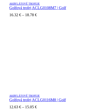
AKRYLÁTOVÉ TROFEJE
Golfová trofej ACLG0108M7 | Golf
Price
16.32
€
–
18.78
€
range:
16.32 €
through
18.78 €
AKRYLÁTOVÉ TROFEJE
Golfová trofej ACLG0116M8 | Golf
Price
12.63
€
–
15.05
€