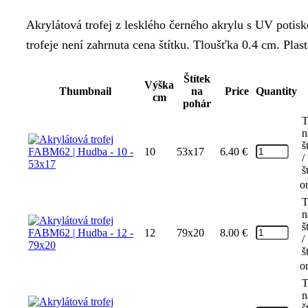
range:
Akrylátová trofej z lesklého černého akrylu s UV potis
6.40 €
trofeje není zahrnuta cena štítku. Tloušťka 0.4 cm. Plas
through
11.85 €
Štítek
Výška
Thumbnail
na
Price
Quantity
cm
pohár
T
n
š
10
53x17
6.40
€
/
š
o
T
n
š
12
79x20
8.00
€
/
š
o
T
n
š