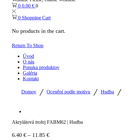
0
0.00
€
0
0
Shopping Cart
No products in the cart.
Return To Shop
Úvod
O nás
Ponuka produktov
Galéria
Kontakt
/
/
/
Domov
Ocenění podle motivu
Hudba
Akrylátová trofej FABM62 | Hudba
Price
6.40
€
–
11.85
€