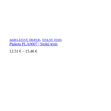
,
AKRYLÁTOVÉ TROFEJE
STOLNÝ TENIS
Plaketa PLA0007 | Stolní tenis
Price
12.51
€
–
15.46
€
range:
12.51 €
through
15.46 €