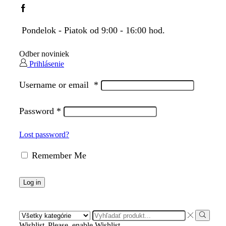
Facebook
Pondelok - Piatok od 9:00 - 16:00 hod.
Odber noviniek
Prihlásenie
Username or email
*
Password
*
Lost password?
Remember Me
Log in
Search
input
Search
Wishlist
Please, enable Wishlist.