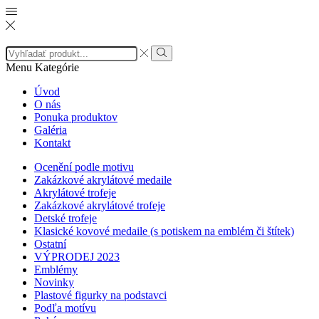
Search
input
Search
Menu
Kategórie
Úvod
O nás
Ponuka produktov
Galéria
Kontakt
Ocenění podle motivu
Zakázkové akrylátové medaile
Akrylátové trofeje
Zakázkové akrylátové trofeje
Detské trofeje
Klasické kovové medaile (s potiskem na emblém či štítek)
Ostatní
VÝPRODEJ 2023
Emblémy
Novinky
Plastové figurky na podstavci
Podľa motívu