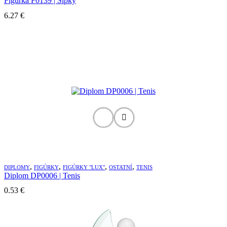
Figurka F0139 | Šipky
6.27
€
,
,
,
,
DIPLOMY
FIGÚRKY
FIGÚRKY "LUX"
OSTATNÍ
TENIS
Diplom DP0006 | Tenis
0.53
€