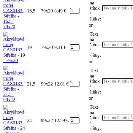
na
štítok
16,5
79x20
8.49
€
/
štítky:
or
Text
na
štítok
19
79x20
9.31
€
/
štítky:
or
Text
na
štítok
21,5
99x22
12.01
€
/
štítky:
or
Text
na
štítok
24
99x22
12.59
€
/
štítky: