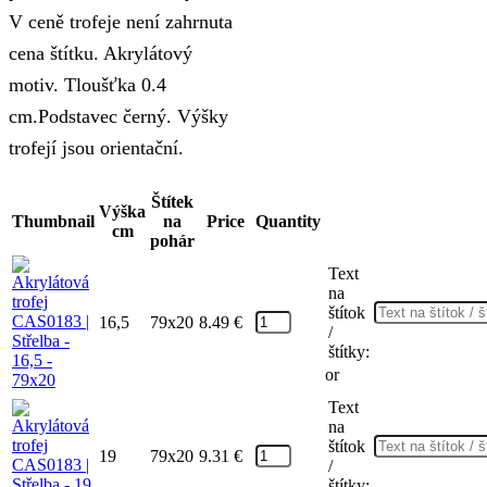
V ceně trofeje není zahrnuta
12.59 €
cena štítku. Akrylátový
motiv. Tloušťka 0.4
cm.Podstavec černý. Výšky
trofejí jsou orientační.
Štítek
Výška
Thumbnail
na
Price
Quantity
cm
pohár
Text
na
štítok
16,5
79x20
8.49
€
/
štítky:
or
Text
na
štítok
19
79x20
9.31
€
/
štítky: