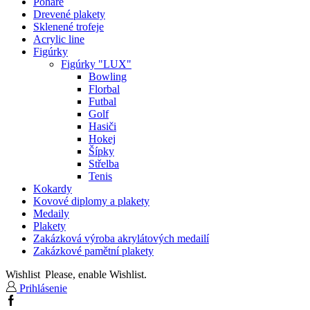
Poháre
Drevené plakety
Sklenené trofeje
Acrylic line
Figúrky
Figúrky "LUX"
Bowling
Florbal
Futbal
Golf
Hasiči
Hokej
Šípky
Střelba
Tenis
Kokardy
Kovové diplomy a plakety
Medaily
Plakety
Zakázková výroba akrylátových medailí
Zakázkové pamětní plakety
Wishlist
Please, enable Wishlist.
Prihlásenie
Facebook