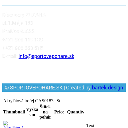
Discovery ZUZANA
ul.1.Mája 153
Prašice 95622
+421 903 119 109
+421 903 550 518
E-mail:
info@sportovepohare.sk
Facebook
© SPORTOVEPOHARE.SK | Created by
bartek.design
Akrylátová trofej CAS0183 | St...
Štítek
Výška
Thumbnail
na
Price
Quantity
cm
pohár
Text