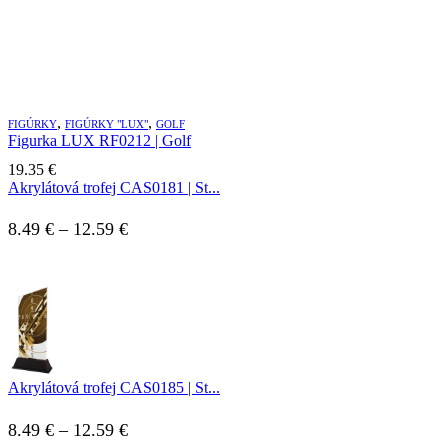
,
,
FIGÚRKY
FIGÚRKY "LUX"
GOLF
Figurka LUX RF0212 | Golf
19.35
€
Akrylátová trofej CAS0181 | St...
Price
8.49
€
–
12.59
€
range:
8.49 €
through
12.59 €
Akrylátová trofej CAS0185 | St...
Price
8.49
€
–
12.59
€