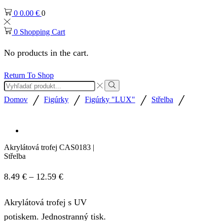
0
0.00
€
0
0
Shopping Cart
No products in the cart.
Return To Shop
Search
input
Search
/
/
/
/
Domov
Figúrky
Figúrky "LUX"
Střelba
Akrylátová trofej CAS0183 |
Střelba
Price
8.49
€
–
12.59
€
range:
Akrylátová trofej s UV
8.49 €
potiskem. Jednostranný tisk.
through