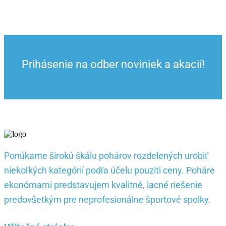
range:
8.49 €
through
12.59 €
Prihásenie na odber noviniek a akacií!
Ponúkame širokú škálu pohárov rozdelených urobiť
niekoľkých kategórií podľa účelu pouziti ceny. Poháre
ekonómami predstavujem kvalitné, lacné riešenie
predovšetkým pre neprofesionálne športové spolky.