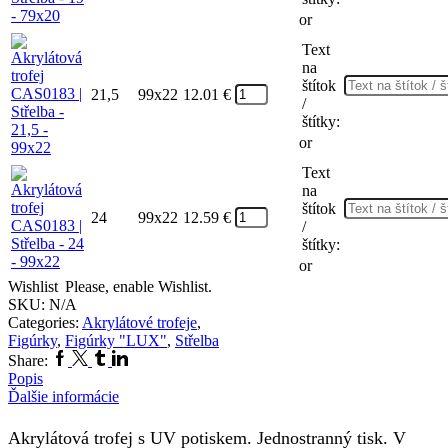
or
Text
na
štítok
21,5
99x22
12.01
€
/
štítky:
or
Text
na
štítok
24
99x22
12.59
€
/
štítky:
or
Wishlist
Please, enable Wishlist.
SKU:
N/A
Categories:
Akrylátové trofeje
,
Figúrky
,
Figúrky "LUX"
,
Střelba
Facebook
Twitter
Tumblr
Linkedin
Share:
Popis
Ďalšie informácie
Akrylátová trofej s UV potiskem. Jednostranný tisk. V