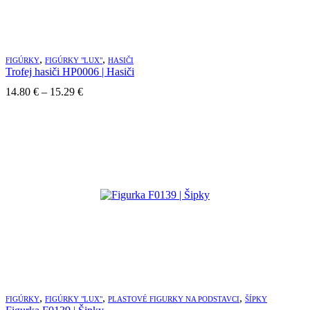
,
,
FIGÚRKY
FIGÚRKY "LUX"
HASIČI
Trofej hasiči HP0006 | Hasiči
Price
14.80
€
–
15.29
€
range:
14.80 €
through
15.29 €
,
,
,
FIGÚRKY
FIGÚRKY "LUX"
PLASTOVÉ FIGURKY NA PODSTAVCI
ŠÍPKY