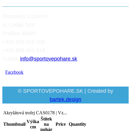
Discovery ZUZANA
ul.1.Mája 153
Prašice 95622
+421 903 119 109
+421 903 550 518
E-mail:
info@sportovepohare.sk
Facebook
© SPORTOVEPOHARE.SK | Created by
bartek.design
Akrylátová trofej CAS0178 | Vz...
Štítek
Výška
Thumbnail
na
Price
Quantity
cm
pohár