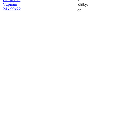
štítky:
or