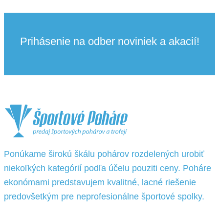
Prihásenie na odber noviniek a akacií!
Ponúkame širokú škálu pohárov rozdelených urobiť
niekoľkých kategórií podľa účelu pouziti ceny. Poháre
ekonómami predstavujem kvalitné, lacné riešenie
predovšetkým pre neprofesionálne športové spolky.