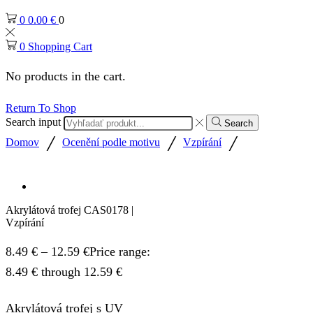
0
0.00
€
0
0
Shopping Cart
No products in the cart.
Return To Shop
Search input
Search
/
/
/
Domov
Ocenění podle motivu
Vzpírání
Akrylátová trofej CAS0178 |
Vzpírání
8.49
€
–
12.59
€
Price range:
8.49 € through 12.59 €
Akrylátová trofej s UV