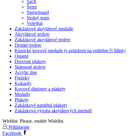
Šach
Šerm
Snowboard
Stolný tenis
Volejbal
Zakázkové akrylátové medaile
Akrylátové trofeje
Zakázkové akrylátové trofeje
Detské trofeje
Klasické kovové medaile (s potiskem na emblém či štítek)
Ostatní
Drevené plakety
Sklenené trofeje
Acrylic line
Figúrky
Kokardy
Kovové diplomy a plakety
Medaily
Plakety
Zakázkové pamětní plakety
Zakázková výroba akrylátových medailí
Wishlist
Please, enable Wishlist.
Prihlásenie
Facebook