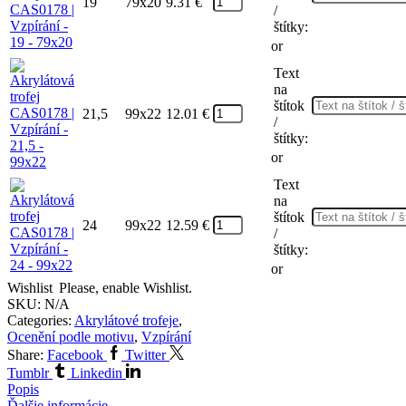
19
79x20
9.31
€
/
štítky:
or
Text
na
štítok
21,5
99x22
12.01
€
/
štítky:
or
Text
na
štítok
24
99x22
12.59
€
/
štítky:
or
Wishlist
Please, enable Wishlist.
SKU:
N/A
Categories:
Akrylátové trofeje
,
Ocenění podle motivu
,
Vzpírání
Share:
Facebook
Twitter
Tumblr
Linkedin
Popis
Ďalšie informácie