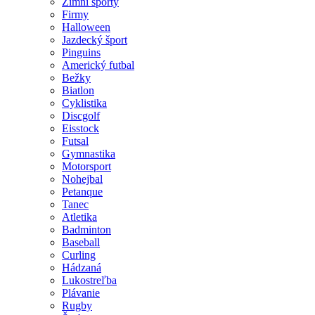
Zimní sporty
Firmy
Halloween
Jazdecký šport
Pinguins
Americký futbal
Bežky
Biatlon
Cyklistika
Discgolf
Eisstock
Futsal
Gymnastika
Motorsport
Nohejbal
Petanque
Tanec
Atletika
Badminton
Baseball
Curling
Hádzaná
Lukostreľba
Plávanie
Rugby