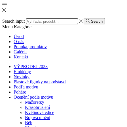
Search input
Search
Menu
Kategórie
Úvod
O nás
Ponuka produktov
Galéria
Kontakt
VÝPRODEJ 2023
Emblémy
Novinky
Plastové figurky na podstavci
Podľa motívu
Poháre
Ocenění podle motivu
Mažoretky
Krasobruslení
Květinová edice
Bojová umění
Běh