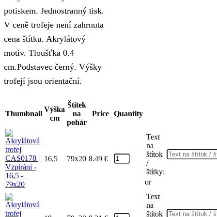
potiskem. Jednostranný tisk.
V ceně trofeje není zahrnuta
cena štítku. Akrylátový
motiv. Tloušťka 0.4
cm.Podstavec černý. Výšky
trofejí jsou orientační.
Štítek
Výška
Thumbnail
na
Price
Quantity
cm
pohár
Text
na
štítok
16,5
79x20
8.49
€
/
štítky:
or
Text
na
štítok