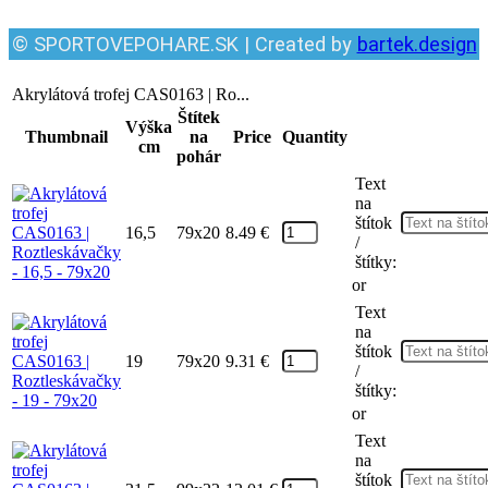
© SPORTOVEPOHARE.SK | Created by
bartek.design
Akrylátová trofej CAS0163 | Ro...
Štítek
Výška
Thumbnail
na
Price
Quantity
cm
pohár
Text
na
štítok
16,5
79x20
8.49
€
/
štítky:
or
Text
na
štítok
19
79x20
9.31
€
/
štítky:
or
Text
na
štítok