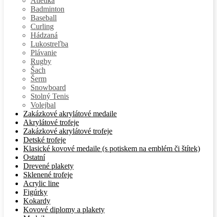
Atletika
Badminton
Baseball
Curling
Hádzaná
Lukostreľba
Plávanie
Rugby
Šach
Šerm
Snowboard
Stolný Tenis
Volejbal
Zakázkové akrylátové medaile
Akrylátové trofeje
Zakázkové akrylátové trofeje
Detské trofeje
Klasické kovové medaile (s potiskem na emblém či štítek)
Ostatní
Drevené plakety
Sklenené trofeje
Acrylic line
Figúrky
Kokardy
Kovové diplomy a plakety