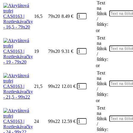
Text
na
štítok
16,5
79x20
8.49
€
/
štítky:
or
Text
na
štítok
19
79x20
9.31
€
/
štítky:
or
Text
na
štítok
21,5
99x22
12.01
€
/
štítky:
or
Text
na
štítok
24
99x22
12.59
€
/
štítky: