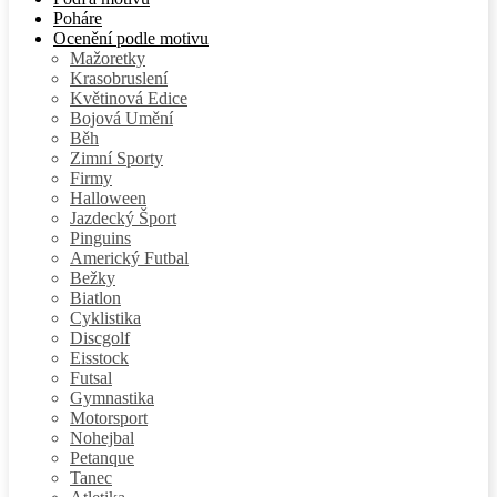
Poháre
Ocenění podle motivu
Mažoretky
Krasobruslení
Květinová Edice
Bojová Umění
Běh
Zimní Sporty
Firmy
Halloween
Jazdecký Šport
Pinguins
Americký Futbal
Bežky
Biatlon
Cyklistika
Discgolf
Eisstock
Futsal
Gymnastika
Motorsport
Nohejbal
Petanque
Tanec