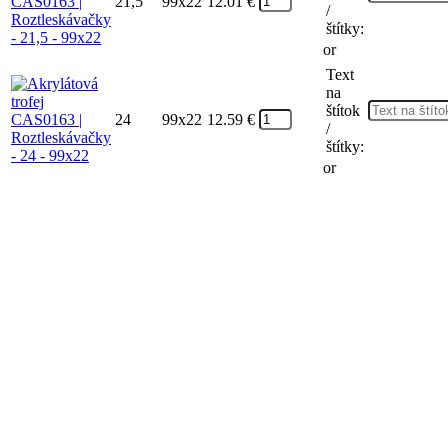
21,5
99x22
12.01
€
/
štítky:
or
Text
na
štítok
24
99x22
12.59
€
/
štítky:
or