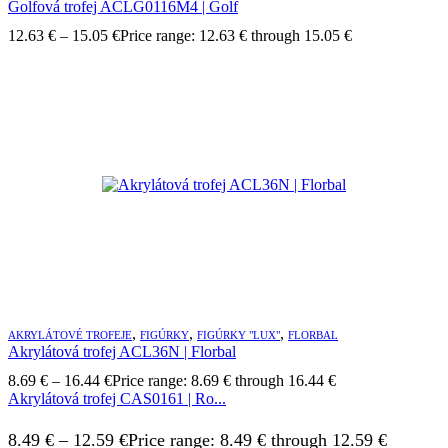
Golfová trofej ACLG0116M4 | Golf
12.63
€
–
15.05
€
Price range: 12.63 € through 15.05 €
,
,
,
AKRYLÁTOVÉ TROFEJE
FIGÚRKY
FIGÚRKY "LUX"
FLORBAL
Akrylátová trofej ACL36N | Florbal
8.69
€
–
16.44
€
Price range: 8.69 € through 16.44 €
Akrylátová trofej CAS0161 | Ro...
8.49
€
–
12.59
€
Price range: 8.49 € through 12.59 €