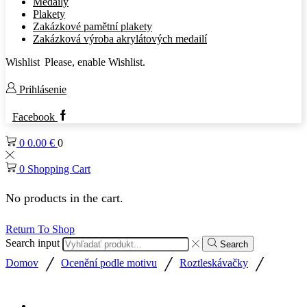
Medaily
Plakety
Zakázkové pamětní plakety
Zakázková výroba akrylátových medailí
Wishlist
Please, enable Wishlist.
Prihlásenie
Facebook
0
0.00
€
0
0
Shopping Cart
No products in the cart.
Return To Shop
Search input
Search
/
/
/
Domov
Ocenění podle motivu
Roztleskávačky