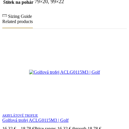
79×20, 99×22
Štítek na pohár
Sizing Guide
Related products
AKRYLÁTOVÉ TROFEJE
Golfová trofej ACLG0115M3 | Golf
16.32
€
–
18.78
€
Price range: 16.32 € through 18.78 €