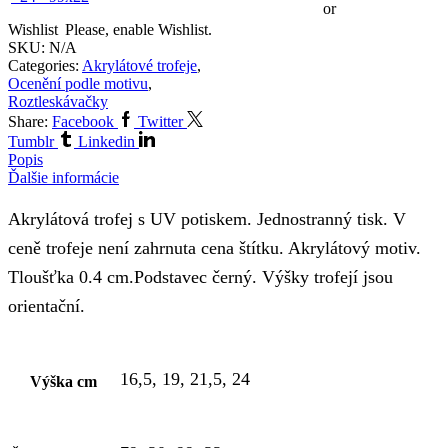
or
Wishlist
Please, enable Wishlist.
SKU:
N/A
Categories:
Akrylátové trofeje
,
Ocenění podle motivu
,
Roztleskávačky
Share:
Facebook
Twitter
Tumblr
Linkedin
Popis
Ďalšie informácie
Akrylátová trofej s UV potiskem. Jednostranný tisk. V
ceně trofeje není zahrnuta cena štítku. Akrylátový motiv.
Tloušťka 0.4 cm.Podstavec černý. Výšky trofejí jsou
orientační.
16,5, 19, 21,5, 24
Výška cm