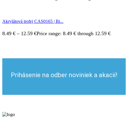
Akrylátová trofej CAS0165 | Bi...
8.49
€
–
12.59
€
Price range: 8.49 € through 12.59 €
Prihásenie na odber noviniek a akacií!