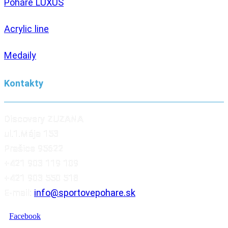
Poháre LUXUS
Acrylic line
Medaily
Kontakty
Discovery ZUZANA
ul.1.Mája 153
Prašice 95622
+421 903 119 109
+421 903 550 518
E-mail:
info@sportovepohare.sk
Facebook