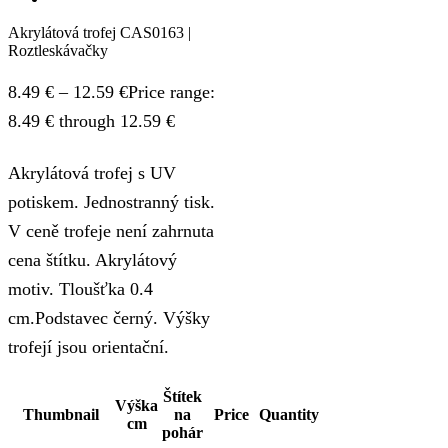
Akrylátová trofej CAS0163 |
Roztleskávačky
8.49
€
–
12.59
€
Price range:
8.49 € through 12.59 €
Akrylátová trofej s UV
potiskem. Jednostranný tisk.
V ceně trofeje není zahrnuta
cena štítku. Akrylátový
motiv. Tloušťka 0.4
cm.Podstavec černý. Výšky
trofejí jsou orientační.
Štítek
Výška
Thumbnail
na
Price
Quantity
cm
pohár