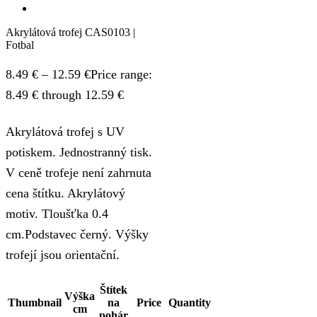
Akrylátová trofej CAS0103 |
Fotbal
8.49
€
–
12.59
€
Price range:
8.49 € through 12.59 €
Akrylátová trofej s UV
potiskem. Jednostranný tisk.
V ceně trofeje není zahrnuta
cena štítku. Akrylátový
motiv. Tloušťka 0.4
cm.Podstavec černý. Výšky
trofejí jsou orientační.
Štítek
Výška
Thumbnail
na
Price
Quantity
cm
pohár