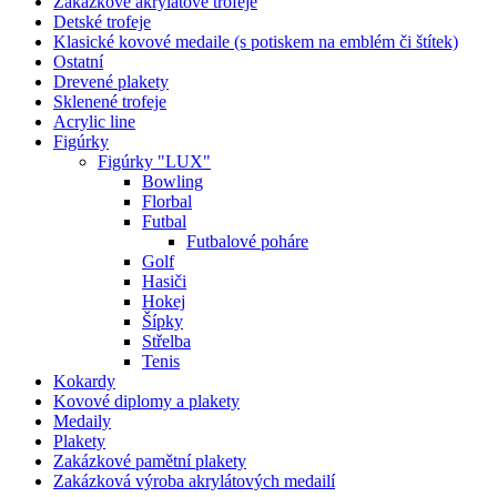
Zakázkové akrylátové trofeje
Detské trofeje
Klasické kovové medaile (s potiskem na emblém či štítek)
Ostatní
Drevené plakety
Sklenené trofeje
Acrylic line
Figúrky
Figúrky "LUX"
Bowling
Florbal
Futbal
Futbalové poháre
Golf
Hasiči
Hokej
Šípky
Střelba
Tenis
Kokardy
Kovové diplomy a plakety
Medaily
Plakety
Zakázkové pamětní plakety
Zakázková výroba akrylátových medailí