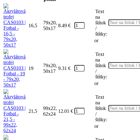
Text
na
79x20,
štítok
16,5
8.49
€
50x17
/
štítky:
or
Text
na
79x20,
štítok
19
9.31
€
50x17
/
štítky:
or
Text
na
99x22,
štítok
21,5
12.01
€
62x24
/
štítky:
or
Text