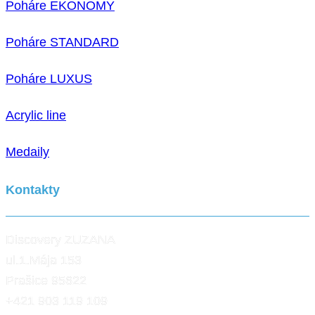
Poháre EKONOMY
Poháre STANDARD
Poháre LUXUS
Acrylic line
Medaily
Kontakty
Discovery ZUZANA
ul.1.Mája 153
Prašice 95622
+421 903 119 109