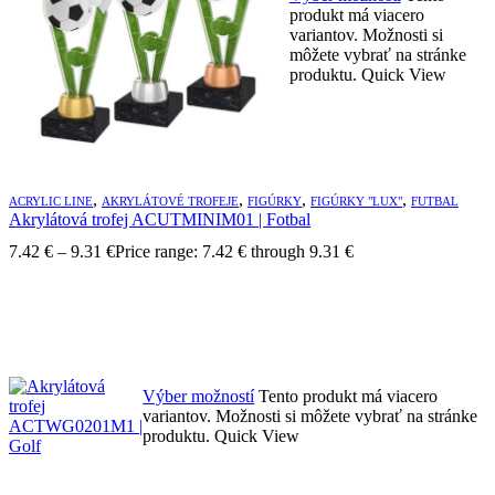
produkt má viacero
variantov. Možnosti si
môžete vybrať na stránke
produktu.
Quick View
,
,
,
,
ACRYLIC LINE
AKRYLÁTOVÉ TROFEJE
FIGÚRKY
FIGÚRKY "LUX"
FUTBAL
Akrylátová trofej ACUTMINIM01 | Fotbal
7.42
€
–
9.31
€
Price range: 7.42 € through 9.31 €
Výber možností
Tento produkt má viacero
variantov. Možnosti si môžete vybrať na stránke
produktu.
Quick View