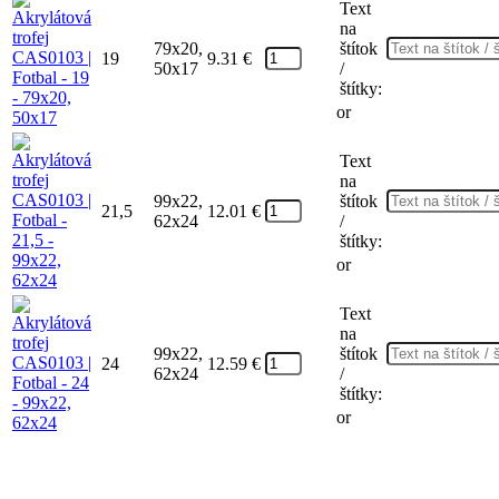
Text
na
79x20,
štítok
19
9.31
€
50x17
/
štítky:
or
Text
na
99x22,
štítok
21,5
12.01
€
62x24
/
štítky:
or
Text
na
99x22,
štítok
24
12.59
€
62x24
/
štítky:
or