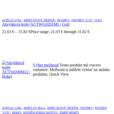
,
,
,
,
ACRYLIC LINE
AKRYLÁTOVÉ TROFEJE
FIGÚRKY
FIGÚRKY "LUX"
GOLF
Akrylátová trofej ACTWG0201M1 | Golf
21.03
€
–
31.82
€
Price range: 21.03 € through 31.82 €
Výber možností
Tento produkt má viacero
variantov. Možnosti si môžete vybrať na stránke
produktu.
Quick View
,
,
,
,
ACRYLIC LINE
AKRYLÁT-SKLO
AKRYLÁTOVÉ TROFEJE
FIGÚRKY
FIGÚRKY
,
,
,
"LUX"
HOKEJ
OCENĚNÍ PODLE MOTIVU
ZIMNÍ SPORTY