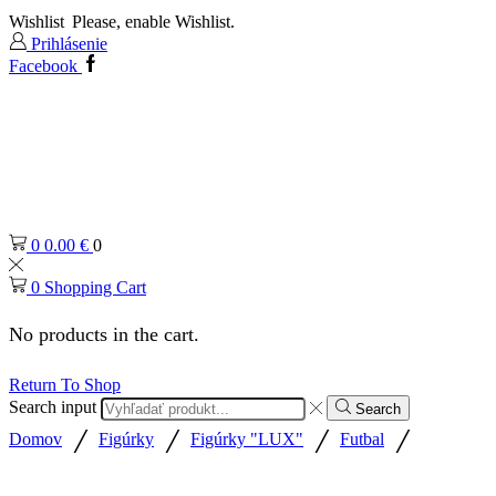
Wishlist
Please, enable Wishlist.
Prihlásenie
Facebook
0
0.00
€
0
0
Shopping Cart
No products in the cart.
Return To Shop
Search input
Search
/
/
/
/
Domov
Figúrky
Figúrky "LUX"
Futbal