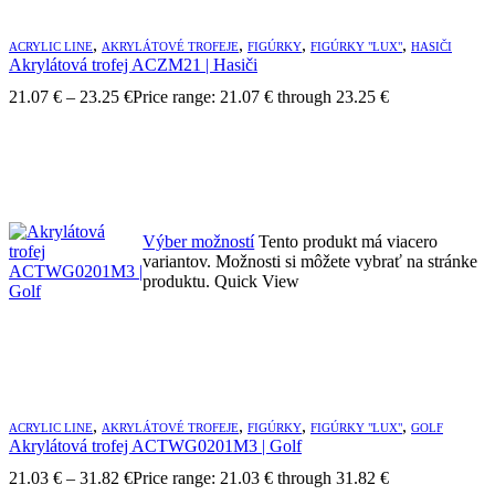
,
,
,
,
ACRYLIC LINE
AKRYLÁTOVÉ TROFEJE
FIGÚRKY
FIGÚRKY "LUX"
HASIČI
Akrylátová trofej ACZM21 | Hasiči
21.07
€
–
23.25
€
Price range: 21.07 € through 23.25 €
Výber možností
Tento produkt má viacero
variantov. Možnosti si môžete vybrať na stránke
produktu.
Quick View
,
,
,
,
ACRYLIC LINE
AKRYLÁTOVÉ TROFEJE
FIGÚRKY
FIGÚRKY "LUX"
GOLF
Akrylátová trofej ACTWG0201M3 | Golf
21.03
€
–
31.82
€
Price range: 21.03 € through 31.82 €