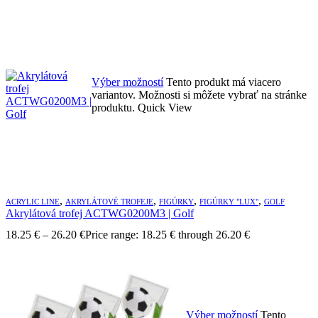
Výber možností
Tento produkt má viacero
variantov. Možnosti si môžete vybrať na stránke
produktu.
Quick View
,
,
,
,
ACRYLIC LINE
AKRYLÁTOVÉ TROFEJE
FIGÚRKY
FIGÚRKY "LUX"
GOLF
Akrylátová trofej ACTWG0200M3 | Golf
18.25
€
–
26.20
€
Price range: 18.25 € through 26.20 €
Výber možností
Tento