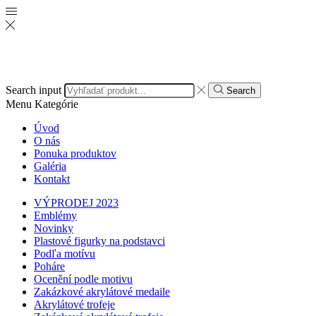
Search input
Search
Menu
Kategórie
Úvod
O nás
Ponuka produktov
Galéria
Kontakt
VÝPRODEJ 2023
Emblémy
Novinky
Plastové figurky na podstavci
Podľa motívu
Poháre
Ocenění podle motivu
Zakázkové akrylátové medaile
Akrylátové trofeje