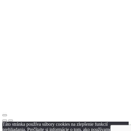
Táto stránka používa súbory cookies na zlepšenie funkcií
prehliadania. Prečítajte si informácie o tom, ako používame cookies