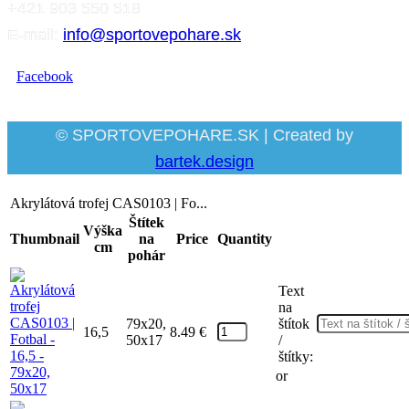
+421 903 550 518
E-mail:
info@sportovepohare.sk
Facebook
© SPORTOVEPOHARE.SK | Created by
bartek.design
Akrylátová trofej CAS0103 | Fo...
Štítek
Výška
Thumbnail
na
Price
Quantity
cm
pohár
Text
na
79x20,
štítok
16,5
8.49
€
50x17
/
štítky:
or