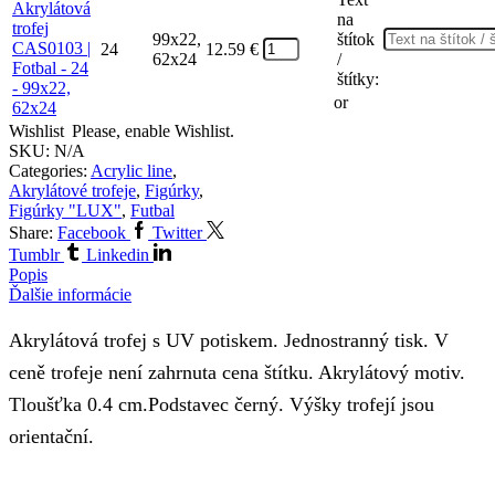
na
99x22,
štítok
24
12.59
€
62x24
/
štítky:
or
Wishlist
Please, enable Wishlist.
SKU:
N/A
Categories:
Acrylic line
,
Akrylátové trofeje
,
Figúrky
,
Figúrky "LUX"
,
Futbal
Share:
Facebook
Twitter
Tumblr
Linkedin
Popis
Ďalšie informácie
Akrylátová trofej s UV potiskem. Jednostranný tisk. V
ceně trofeje není zahrnuta cena štítku. Akrylátový motiv.
Tloušťka 0.4 cm.Podstavec černý. Výšky trofejí jsou
orientační.